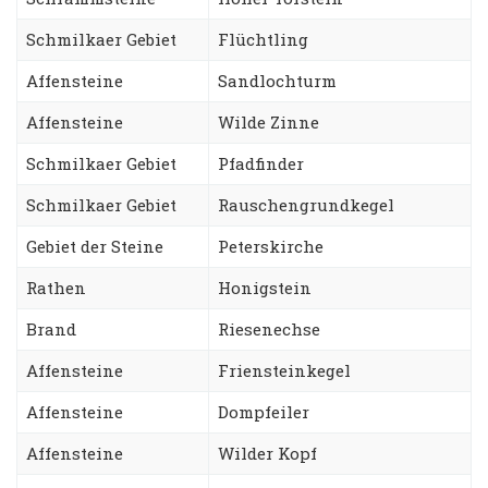
Schmilkaer Gebiet
Flüchtling
Affensteine
Sandlochturm
Affensteine
Wilde Zinne
Schmilkaer Gebiet
Pfadfinder
Schmilkaer Gebiet
Rauschengrundkegel
Gebiet der Steine
Peterskirche
Rathen
Honigstein
Brand
Riesenechse
Affensteine
Friensteinkegel
Affensteine
Dompfeiler
Affensteine
Wilder Kopf