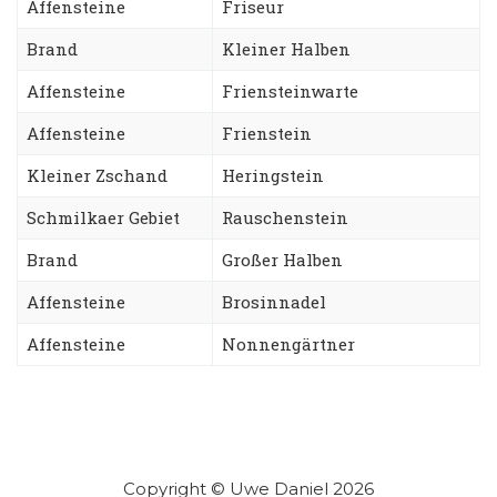
Affensteine
Friseur
Brand
Kleiner Halben
Affensteine
Friensteinwarte
Affensteine
Frienstein
Kleiner Zschand
Heringstein
Schmilkaer Gebiet
Rauschenstein
Brand
Großer Halben
Affensteine
Brosinnadel
Affensteine
Nonnengärtner
Copyright © Uwe Daniel 2026