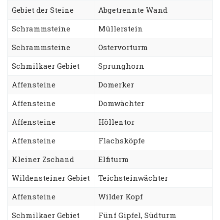
Gebiet der Steine
Abgetrennte Wand
Schrammsteine
Müllerstein
Schrammsteine
Ostervorturm
Schmilkaer Gebiet
Sprunghorn
Affensteine
Domerker
Affensteine
Domwächter
Affensteine
Höllentor
Affensteine
Flachsköpfe
Kleiner Zschand
Elfiturm
Wildensteiner Gebiet
Teichsteinwächter
Affensteine
Wilder Kopf
Schmilkaer Gebiet
Fünf Gipfel, Südturm