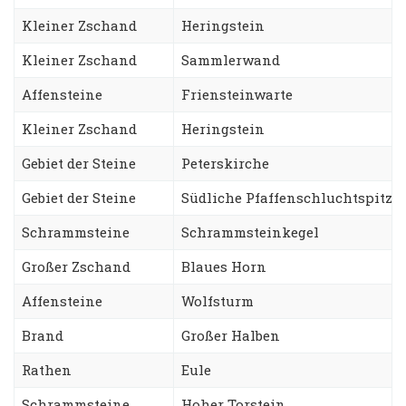
Kleiner Zschand
Heringstein
Kleiner Zschand
Sammlerwand
Affensteine
Friensteinwarte
Kleiner Zschand
Heringstein
Gebiet der Steine
Peterskirche
Gebiet der Steine
Südliche Pfaffenschluchtspitze
Schrammsteine
Schrammsteinkegel
Großer Zschand
Blaues Horn
Affensteine
Wolfsturm
Brand
Großer Halben
Rathen
Eule
Schrammsteine
Hoher Torstein