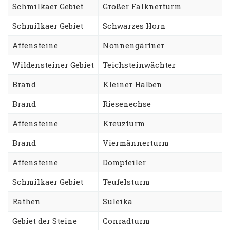
Schmilkaer Gebiet
Großer Falknerturm
Schmilkaer Gebiet
Schwarzes Horn
Affensteine
Nonnengärtner
Wildensteiner Gebiet
Teichsteinwächter
Brand
Kleiner Halben
Brand
Riesenechse
Affensteine
Kreuzturm
Brand
Viermännerturm
Affensteine
Dompfeiler
Schmilkaer Gebiet
Teufelsturm
Rathen
Suleika
Gebiet der Steine
Conradturm