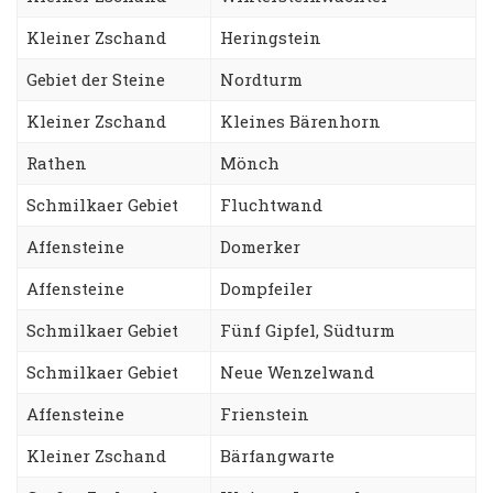
Kleiner Zschand
Heringstein
Gebiet der Steine
Nordturm
Kleiner Zschand
Kleines Bärenhorn
Rathen
Mönch
Schmilkaer Gebiet
Fluchtwand
Affensteine
Domerker
Affensteine
Dompfeiler
Schmilkaer Gebiet
Fünf Gipfel, Südturm
Schmilkaer Gebiet
Neue Wenzelwand
Affensteine
Frienstein
Kleiner Zschand
Bärfangwarte