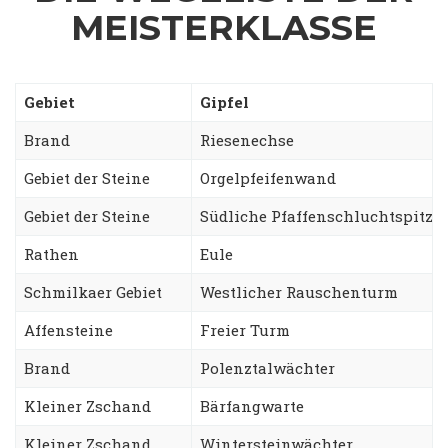
MEISTERKLASSE
Gebiet
Gipfel
Brand
Riesenechse
Gebiet der Steine
Orgelpfeifenwand
Gebiet der Steine
Südliche Pfaffenschluchtspitze
Rathen
Eule
Schmilkaer Gebiet
Westlicher Rauschenturm
Affensteine
Freier Turm
Brand
Polenztalwächter
Kleiner Zschand
Bärfangwarte
Kleiner Zschand
Wintersteinwächter