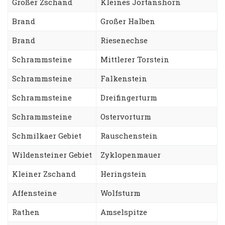
Großer Zschand
Kleines Jortanshorn
Brand
Großer Halben
Brand
Riesenechse
Schrammsteine
Mittlerer Torstein
Schrammsteine
Falkenstein
Schrammsteine
Dreifingerturm
Schrammsteine
Ostervorturm
Schmilkaer Gebiet
Rauschenstein
Wildensteiner Gebiet
Zyklopenmauer
Kleiner Zschand
Heringstein
Affensteine
Wolfsturm
Rathen
Amselspitze