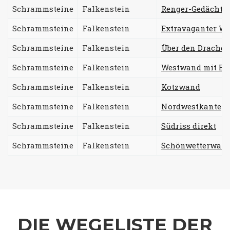
Schrammsteine
Falkenstein
Renger-Gedächtni
Schrammsteine
Falkenstein
Extravaganter We
Schrammsteine
Falkenstein
Über den Drache
Schrammsteine
Falkenstein
Westwand mit E
Schrammsteine
Falkenstein
Kotzwand
Schrammsteine
Falkenstein
Nordwestkante
Schrammsteine
Falkenstein
Südriss direkt
Schrammsteine
Falkenstein
Schönwetterwan
DIE WEGELISTE DER