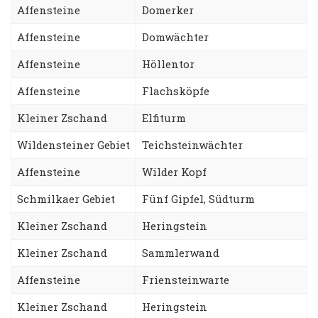
Affensteine
Domerker
Affensteine
Domwächter
Affensteine
Höllentor
Affensteine
Flachsköpfe
Kleiner Zschand
Elfiturm
Wildensteiner Gebiet
Teichsteinwächter
Affensteine
Wilder Kopf
Schmilkaer Gebiet
Fünf Gipfel, Südturm
Kleiner Zschand
Heringstein
Kleiner Zschand
Sammlerwand
Affensteine
Friensteinwarte
Kleiner Zschand
Heringstein