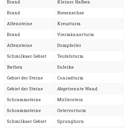
Brand
Kleiner Halben
Brand
Riesenechse
Affensteine
Kreuzturm
Brand
Viermännerturm
Affensteine
Dompfeiler
Schmilkaer Gebiet
Teufelsturm
Rathen
Suleika
Gebiet der Steine
Conradturm
Gebiet der Steine
Abgetrennte Wand
Schrammsteine
Müllerstein
Schrammsteine
Ostervorturm
Schmilkaer Gebiet
Sprunghorn