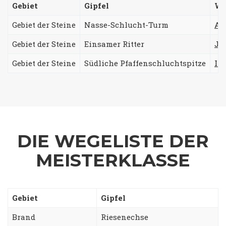
Gebiet
Gipfel
W
Gebiet der Steine
Nasse-Schlucht-Turm
AK
Gebiet der Steine
Einsamer Ritter
Ju
Gebiet der Steine
Südliche Pfaffenschluchtspitze
Inf
DIE WEGELISTE DER
MEISTERKLASSE
Gebiet
Gipfel
Brand
Riesenechse