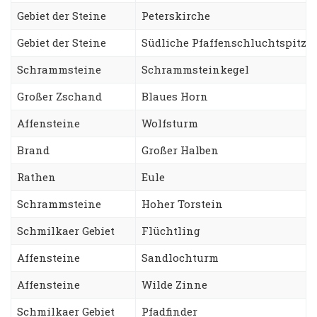
Gebiet der Steine
Peterskirche
Gebiet der Steine
Südliche Pfaffenschluchtspitze
Schrammsteine
Schrammsteinkegel
Großer Zschand
Blaues Horn
Affensteine
Wolfsturm
Brand
Großer Halben
Rathen
Eule
Schrammsteine
Hoher Torstein
Schmilkaer Gebiet
Flüchtling
Affensteine
Sandlochturm
Affensteine
Wilde Zinne
Schmilkaer Gebiet
Pfadfinder