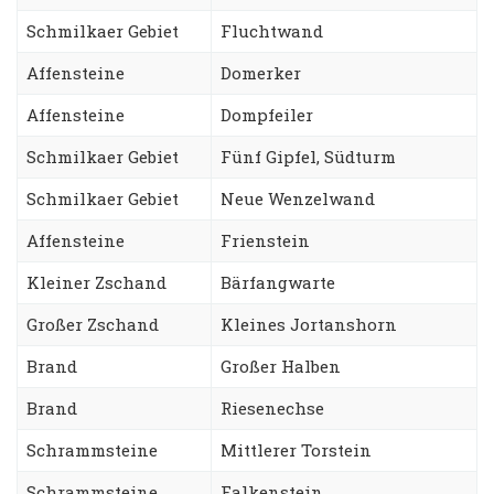
Schmilkaer Gebiet
Fluchtwand
Affensteine
Domerker
Affensteine
Dompfeiler
Schmilkaer Gebiet
Fünf Gipfel, Südturm
Schmilkaer Gebiet
Neue Wenzelwand
Affensteine
Frienstein
Kleiner Zschand
Bärfangwarte
Großer Zschand
Kleines Jortanshorn
Brand
Großer Halben
Brand
Riesenechse
Schrammsteine
Mittlerer Torstein
Schrammsteine
Falkenstein