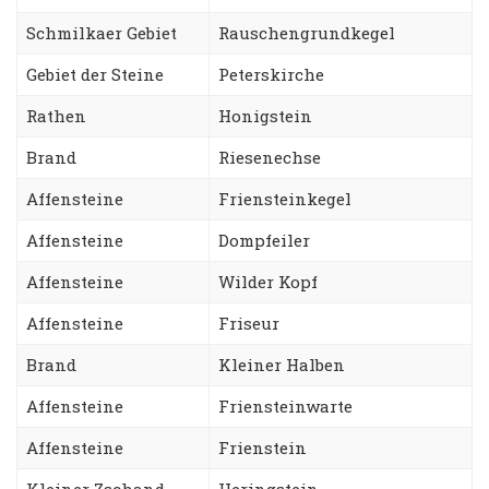
Schmilkaer Gebiet
Rauschengrundkegel
Gebiet der Steine
Peterskirche
Rathen
Honigstein
Brand
Riesenechse
Affensteine
Friensteinkegel
Affensteine
Dompfeiler
Affensteine
Wilder Kopf
Affensteine
Friseur
Brand
Kleiner Halben
Affensteine
Friensteinwarte
Affensteine
Frienstein
Kleiner Zschand
Heringstein