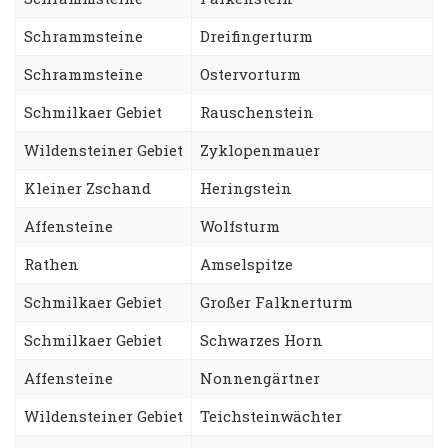
Schrammsteine
Dreifingerturm
Schrammsteine
Ostervorturm
Schmilkaer Gebiet
Rauschenstein
Wildensteiner Gebiet
Zyklopenmauer
Kleiner Zschand
Heringstein
Affensteine
Wolfsturm
Rathen
Amselspitze
Schmilkaer Gebiet
Großer Falknerturm
Schmilkaer Gebiet
Schwarzes Horn
Affensteine
Nonnengärtner
Wildensteiner Gebiet
Teichsteinwächter