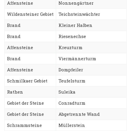
Affensteine
Nonnengärtner
Wildensteiner Gebiet
Teichsteinwächter
Brand
Kleiner Halben
Brand
Riesenechse
Affensteine
Kreuzturm
Brand
Viermännerturm
Affensteine
Dompfeiler
Schmilkaer Gebiet
Teufelsturm
Rathen
Suleika
Gebiet der Steine
Conradturm
Gebiet der Steine
Abgetrennte Wand
Schrammsteine
Müllerstein