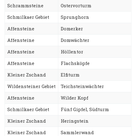
Schrammsteine
Ostervorturm
Schmilkaer Gebiet
Sprunghorn
Affensteine
Domerker
Affensteine
Domwächter
Affensteine
Höllentor
Affensteine
Flachsköpfe
Kleiner Zschand
Elfiturm
Wildensteiner Gebiet
Teichsteinwächter
Affensteine
Wilder Kopf
Schmilkaer Gebiet
Fünf Gipfel, Südturm
Kleiner Zschand
Heringstein
Kleiner Zschand
Sammlerwand