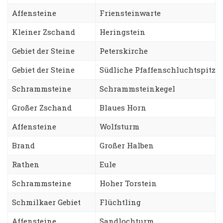
Affensteine
Friensteinwarte
Kleiner Zschand
Heringstein
Gebiet der Steine
Peterskirche
Gebiet der Steine
Südliche Pfaffenschluchtspitze
Schrammsteine
Schrammsteinkegel
Großer Zschand
Blaues Horn
Affensteine
Wolfsturm
Brand
Großer Halben
Rathen
Eule
Schrammsteine
Hoher Torstein
Schmilkaer Gebiet
Flüchtling
Affensteine
Sandlochturm