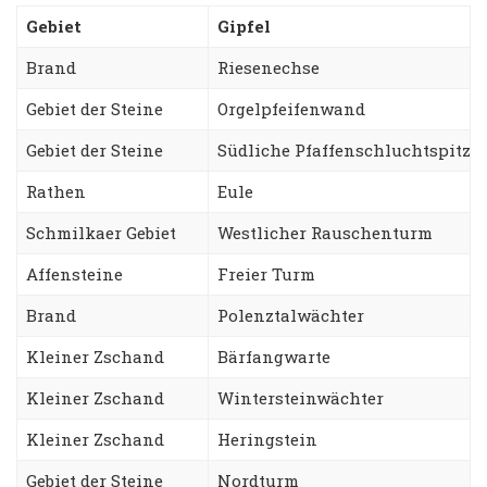
Gebiet
Gipfel
Brand
Riesenechse
Gebiet der Steine
Orgelpfeifenwand
Gebiet der Steine
Südliche Pfaffenschluchtspitze
Rathen
Eule
Schmilkaer Gebiet
Westlicher Rauschenturm
Affensteine
Freier Turm
Brand
Polenztalwächter
Kleiner Zschand
Bärfangwarte
Kleiner Zschand
Wintersteinwächter
Kleiner Zschand
Heringstein
Gebiet der Steine
Nordturm