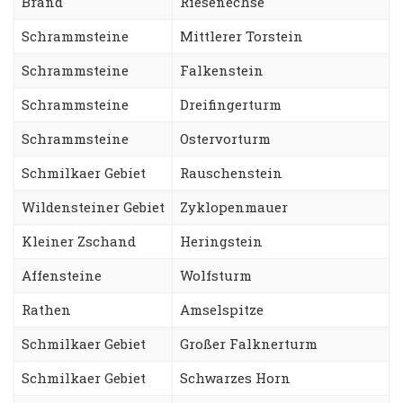
Brand
Riesenechse
Schrammsteine
Mittlerer Torstein
Schrammsteine
Falkenstein
Schrammsteine
Dreifingerturm
Schrammsteine
Ostervorturm
Schmilkaer Gebiet
Rauschenstein
Wildensteiner Gebiet
Zyklopenmauer
Kleiner Zschand
Heringstein
Affensteine
Wolfsturm
Rathen
Amselspitze
Schmilkaer Gebiet
Großer Falknerturm
Schmilkaer Gebiet
Schwarzes Horn