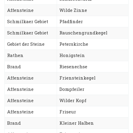
Affensteine
Wilde Zinne
Schmilkaer Gebiet
Pfadfinder
Schmilkaer Gebiet
Rauschengrundkegel
Gebiet der Steine
Peterskirche
Rathen
Honigstein
Brand
Riesenechse
Affensteine
Friensteinkegel
Affensteine
Dompfeiler
Affensteine
Wilder Kopf
Affensteine
Friseur
Brand
Kleiner Halben