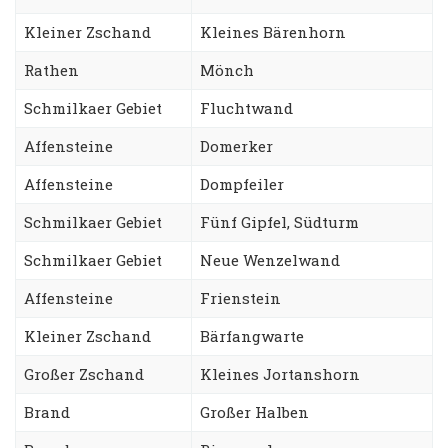
Kleiner Zschand
Kleines Bärenhorn
Rathen
Mönch
Schmilkaer Gebiet
Fluchtwand
Affensteine
Domerker
Affensteine
Dompfeiler
Schmilkaer Gebiet
Fünf Gipfel, Südturm
Schmilkaer Gebiet
Neue Wenzelwand
Affensteine
Frienstein
Kleiner Zschand
Bärfangwarte
Großer Zschand
Kleines Jortanshorn
Brand
Großer Halben