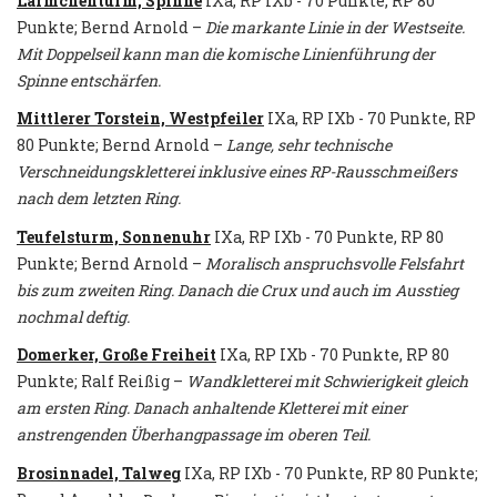
Lärmchenturm, Spinne
IXa, RP IXb - 70 Punkte, RP 80
Punkte; Bernd Arnold –
Die markante Linie in der Westseite.
Mit Doppelseil kann man die komische Linienführung der
Spinne entschärfen.
Mittlerer Torstein, Westpfeiler
IXa, RP IXb - 70 Punkte, RP
80 Punkte; Bernd Arnold –
Lange, sehr technische
Verschneidungskletterei inklusive eines RP-Rausschmeißers
nach dem letzten Ring.
Teufelsturm, Sonnenuhr
IXa, RP IXb - 70 Punkte, RP 80
Punkte; Bernd Arnold –
Moralisch anspruchsvolle Felsfahrt
bis zum zweiten Ring. Danach die Crux und auch im Ausstieg
nochmal deftig.
Domerker, Große Freiheit
IXa, RP IXb - 70 Punkte, RP 80
Punkte; Ralf Reißig –
Wandkletterei mit Schwierigkeit gleich
am ersten Ring. Danach anhaltende Kletterei mit einer
anstrengenden Überhangpassage im oberen Teil.
Brosinnadel, Talweg
IXa, RP IXb - 70 Punkte, RP 80 Punkte;