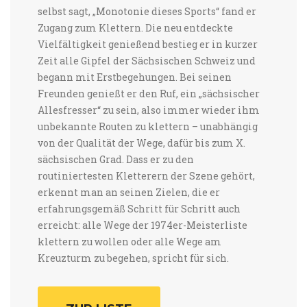
selbst sagt, „Monotonie dieses Sports“ fand er
Zugang zum Klettern. Die neu entdeckte
Vielfältigkeit genießend bestieg er in kurzer
Zeit alle Gipfel der Sächsischen Schweiz und
begann mit Erstbegehungen. Bei seinen
Freunden genießt er den Ruf, ein „sächsischer
Allesfresser“ zu sein, also immer wieder ihm
unbekannte Routen zu klettern – unabhängig
von der Qualität der Wege, dafür bis zum X.
sächsischen Grad. Dass er zu den
routiniertesten Kletterern der Szene gehört,
erkennt man an seinen Zielen, die er
erfahrungsgemäß Schritt für Schritt auch
erreicht: alle Wege der 1974er-Meisterliste
klettern zu wollen oder alle Wege am
Kreuzturm zu begehen, spricht für sich.