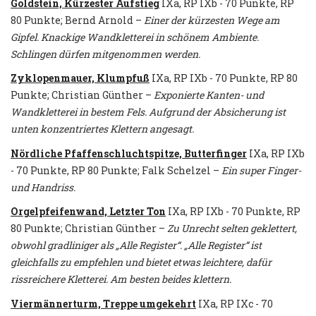
Goldstein, Kürzester Aufstieg
IXa, RP IXb - 70 Punkte, RP
80 Punkte; Bernd Arnold –
Einer der kürzesten Wege am
Gipfel. Knackige Wandkletterei in schönem Ambiente.
Schlingen dürfen mitgenommen werden.
Zyklopenmauer, Klumpfuß
IXa, RP IXb - 70 Punkte, RP 80
Punkte; Christian Günther –
Exponierte Kanten- und
Wandkletterei in bestem Fels. Aufgrund der Absicherung ist
unten konzentriertes Klettern angesagt.
Nördliche Pfaffenschluchtspitze, Butterfinger
IXa, RP IXb
- 70 Punkte, RP 80 Punkte; Falk Schelzel –
Ein super Finger-
und Handriss.
Orgelpfeifenwand, Letzter Ton
IXa, RP IXb - 70 Punkte, RP
80 Punkte; Christian Günther –
Zu Unrecht selten geklettert,
obwohl gradliniger als „Alle Register“. „Alle Register“ ist
gleichfalls zu empfehlen und bietet etwas leichtere, dafür
rissreichere Kletterei. Am besten beides klettern.
Viermännerturm, Treppe umgekehrt
IXa, RP IXc - 70