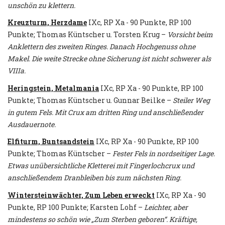
unschön zu klettern.
Kreuzturm, Herzdame
IXc, RP Xa - 90 Punkte, RP 100
Punkte; Thomas Küntscher u. Torsten Krug –
Vorsicht beim
Anklettern des zweiten Ringes. Danach Hochgenuss ohne
Makel. Die weite Strecke ohne Sicherung ist nicht schwerer als
VIIIa.
Heringstein, Metalmania
IXc, RP Xa - 90 Punkte, RP 100
Punkte; Thomas Küntscher u. Gunnar Beilke –
Steiler Weg
in gutem Fels. Mit Crux am dritten Ring und anschließender
Ausdauernote.
Elfiturm, Buntsandstein
IXc, RP Xa - 90 Punkte, RP 100
Punkte; Thomas Küntscher –
Fester Fels in nordseitiger Lage.
Etwas unübersichtliche Kletterei mit Fingerlochcrux und
anschließendem Dranbleiben bis zum nächsten Ring.
Wintersteinwächter, Zum Leben erweckt
IXc, RP Xa - 90
Punkte, RP 100 Punkte; Karsten Lohf –
Leichter, aber
mindestens so schön wie „Zum Sterben geboren“. Kräftige,