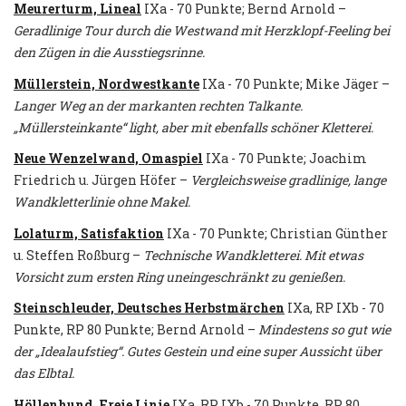
Meurerturm, Lineal
IXa - 70 Punkte; Bernd Arnold –
Geradlinige Tour durch die Westwand mit Herzklopf-Feeling bei
den Zügen in die Ausstiegsrinne.
Müllerstein, Nordwestkante
IXa - 70 Punkte; Mike Jäger –
Langer Weg an der markanten rechten Talkante.
„Müllersteinkante“ light, aber mit ebenfalls schöner Kletterei.
Neue Wenzelwand, Omaspiel
IXa - 70 Punkte; Joachim
Friedrich u. Jürgen Höfer –
Vergleichsweise gradlinige, lange
Wandkletterlinie ohne Makel.
Lolaturm, Satisfaktion
IXa - 70 Punkte; Christian Günther
u. Steffen Roßburg –
Technische Wandkletterei. Mit etwas
Vorsicht zum ersten Ring uneingeschränkt zu genießen.
Steinschleuder, Deutsches Herbstmärchen
IXa, RP IXb - 70
Punkte, RP 80 Punkte; Bernd Arnold –
Mindestens so gut wie
der „Idealaufstieg“. Gutes Gestein und eine super Aussicht über
das Elbtal.
Höllenhund, Freie Linie
IXa, RP IXb - 70 Punkte, RP 80