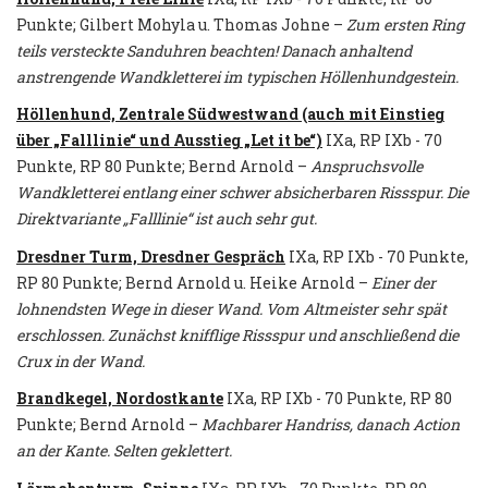
Punkte; Gilbert Mohyla u. Thomas Johne –
Zum ersten Ring
teils versteckte Sanduhren beachten! Danach anhaltend
anstrengende Wandkletterei im typischen Höllenhundgestein.
Höllenhund, Zentrale Südwestwand (auch mit Einstieg
über „Falllinie“ und Ausstieg „Let it be“)
IXa, RP IXb - 70
Punkte, RP 80 Punkte; Bernd Arnold –
Anspruchsvolle
Wandkletterei entlang einer schwer absicherbaren Rissspur. Die
Direktvariante „Falllinie“ ist auch sehr gut.
Dresdner Turm, Dresdner Gespräch
IXa, RP IXb - 70 Punkte,
RP 80 Punkte; Bernd Arnold u. Heike Arnold –
Einer der
lohnendsten Wege in dieser Wand. Vom Altmeister sehr spät
erschlossen. Zunächst knifflige Rissspur und anschließend die
Crux in der Wand.
Brandkegel, Nordostkante
IXa, RP IXb - 70 Punkte, RP 80
Punkte; Bernd Arnold –
Machbarer Handriss, danach Action
an der Kante. Selten geklettert.