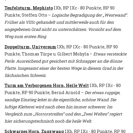
Teufelsturm, Mephisto
IXb, RP IXc - 80 Punkte, RP 90
Punkte; Steffen Otto –
Logische Begradigung der „Westwand“.
Früher als VIIIc gehandelt und mittlerweile auch für den
angegebenen Grad nicht zu unterschätzen. Vorsicht auf dem
Weg zum ersten Ring.
Doppelturm, Universum
IXb, RP IXc - 80 Punkte, RP 90
Punkte; Thomas Türpe u. Gilbert Mohyla –
Etwas versteckte
Perle. Ausreichend gut gesichert mit Schnapper an die dünne
Platte. Insgesamt einer der besten Wege in diesem Grad in der
Sächsischen Schweiz.
Turm am Verborgenen Horn, Heile Welt
IXb, RP IXc - 80
Punkte, RP 90 Punkte; Bernd Arnold –
Der etwas ruppige,
sandige Einstieg leitet in die eigentliche, schöne Wand. Die
luftige Kletterei wird nach oben hin immer schwerer. Im
Vergleich zum „Horrorstreifen“ und den „Zwei Welten“ regiert
hier sicherungstechnisch noch die heile Welt.
Schwarzes Horn, Zugzwang
IXb, RP IXc - 80 Punkte, RP 90