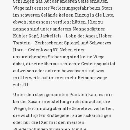
Schlingen hat. Auf der anderen Seite erhalten
Wege mit ernster Verletzungsgefahr beim Sturz
im schweren Gelände keinen Einzug in die Liste,
obwohl sie es sonst verdient hätten. Hier zu
nennen sind unter anderem Nonnengärtner –
Kühler Kopf, Jäckelfels – Lohn der Angst, Hoher
Torstein – Zerbrochener Spiegel und Schwarzes
Horn – Gedenkweg 67. Neben einer
unzureichenden Sicherung sind keine Wege
dabei, die eine überaus schlechte Gesteinsqualität
aufweisen oder extrem bewachsen sind, was
mittlerweile auf immer mehr Reibungswege
zutrifft.
Unter den oben genannten Punkten kam es mir
bei der Zusammenstellung nicht darauf an, die
Wege gleichmäßig über alle Gebiete zu verteilen,
die wichtigsten Erstbegeher zu berücksichtigen
oder nur die IXer mit den meisten
Wiederholungen zu wählen. Für die