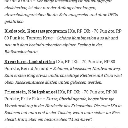
Bernd Arnold –
Der lange Risseinstieg ist heutzutage gut
absicherbar, ist aber nur der Anfang einer langen,
abwechslungsreichen Route. Sehr ausgesetzt und ohne UFOs
gefährlich.
Bloßstock, Kontrastprogramm
IXa, RP IXb - 70 Punkte, RP
80 Punkte; Torsten Krug –
Schöne Kombination aus alt und
neu mit dem beeindruckenden alpinen Feeling in der
Bloßstockscharte.
Kreuzturm, Lochstreifen
IXa, RP IXb - 70 Punkte, RP 80
Punkte; Bernd Arnold –
Schöner, klassischer Nordwandweg.
Zum ersten Ring etwas undurchsichtige Kletterei mit Crux weit
oben. Risskenntnisse dürfen unten gelassen werden.
Frienstein, Königshangel
IXa, RP IXb - 70 Punkte, RP 80
Punkte; Fritz Eske –
Kurze, überhängende, bogenförmige
Verschneidung in der Nordseite des Friensteins. Die erste IXa in
Sachsen hat man erst in der Tasche, wenn man sicher im Riss
steckt. Kurz, aber ein historisches “Must-have”.