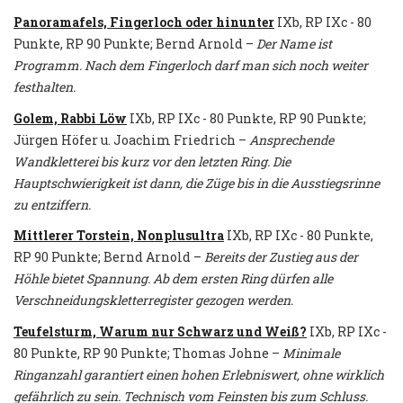
Panoramafels, Fingerloch oder hinunter
IXb, RP IXc - 80
Punkte, RP 90 Punkte; Bernd Arnold –
Der Name ist
Programm. Nach dem Fingerloch darf man sich noch weiter
festhalten.
Golem, Rabbi Löw
IXb, RP IXc - 80 Punkte, RP 90 Punkte;
Jürgen Höfer u. Joachim Friedrich –
Ansprechende
Wandkletterei bis kurz vor den letzten Ring. Die
Hauptschwierigkeit ist dann, die Züge bis in die Ausstiegsrinne
zu entziffern.
Mittlerer Torstein, Nonplusultra
IXb, RP IXc - 80 Punkte,
RP 90 Punkte; Bernd Arnold –
Bereits der Zustieg aus der
Höhle bietet Spannung. Ab dem ersten Ring dürfen alle
Verschneidungskletterregister gezogen werden.
Teufelsturm, Warum nur Schwarz und Weiß?
IXb, RP IXc -
80 Punkte, RP 90 Punkte; Thomas Johne –
Minimale
Ringanzahl garantiert einen hohen Erlebniswert, ohne wirklich
gefährlich zu sein. Technisch vom Feinsten bis zum Schluss.