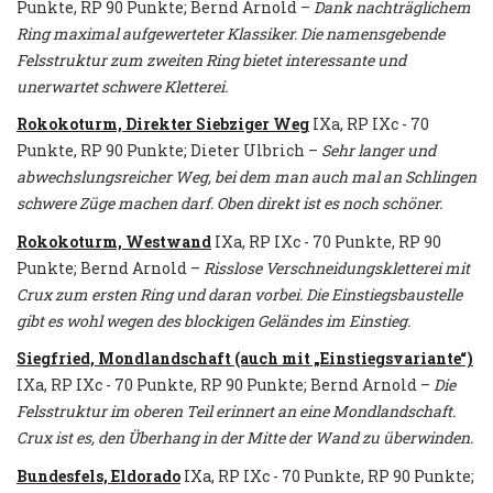
Punkte, RP 90 Punkte; Bernd Arnold –
Dank nachträglichem
Ring maximal aufgewerteter Klassiker. Die namensgebende
Felsstruktur zum zweiten Ring bietet interessante und
unerwartet schwere Kletterei.
Rokokoturm, Direkter Siebziger Weg
IXa, RP IXc - 70
Punkte, RP 90 Punkte; Dieter Ulbrich –
Sehr langer und
abwechslungsreicher Weg, bei dem man auch mal an Schlingen
schwere Züge machen darf. Oben direkt ist es noch schöner.
Rokokoturm, Westwand
IXa, RP IXc - 70 Punkte, RP 90
Punkte; Bernd Arnold –
Risslose Verschneidungskletterei mit
Crux zum ersten Ring und daran vorbei. Die Einstiegsbaustelle
gibt es wohl wegen des blockigen Geländes im Einstieg.
Siegfried, Mondlandschaft (auch mit „Einstiegsvariante“)
IXa, RP IXc - 70 Punkte, RP 90 Punkte; Bernd Arnold –
Die
Felsstruktur im oberen Teil erinnert an eine Mondlandschaft.
Crux ist es, den Überhang in der Mitte der Wand zu überwinden.
Bundesfels, Eldorado
IXa, RP IXc - 70 Punkte, RP 90 Punkte;