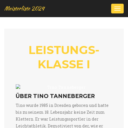
Meisterliste 2024
Togg
navi
LEIS­TUNGS­
KLASSE I
ÜBER TINO TANNEBERGER
Tino wurde 1985 in Dresden geboren und hatte
bis zu seinem 18. Lebensjahr keine Zeit zum
Klettern. Er war Leistungssportler in der
Leichtathletik. Demotiviert von der, wie er