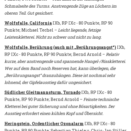
Schmalseite des Turms. Anstrengende Züge an Löchern im
oberen Teil. Gut gesichert.
Wolfsfalle, California
IXb, RP IXc - 80 Punkte, RP 90
Punkte; Michael Techel –
Leicht liegende, fetzige
Leistenkletterei. Nicht zu schwer und nicht zu lang.
Wolfsfalle, Berührung (auch mit „Berührungsangst“)
IXb,
RP IXc - 80 Punkte, RP 90 Punkte; Bernd Arnold –
Relativ
kurze, aber anstrengende und spannende Hangel-/Risskletterei.
Wer auf dem Band noch Reserven hat, kann überlegen, die
„Berührungsangst“ dranzuhängen. Diese ist nochmal sehr
lohnend, der Gipfelausstieg dafür ungesichert.
Südlicher Gleitmannsturm, Tornado
IXb, RP IXc - 80
Punkte, RP 90 Punkte; Bernd Arnold –
Feinste technische
Kletterei bei guter Sicherung und ohne Bösartigkeiten. Der
Ausstieg erfordert einen kühlen Kopf und Übersicht.
Heringstein, Ordentlicher Ozonalarm
IXb, RP IXc - 80
Punkte, RP 90 Punkte; Sebastian Thiele u. Chris-Jan Stiller