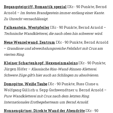
Begangsteigriff, Romantik spezial
IXc - 90 Punkte; Bernd
Arnold –
Im festen Brandgestein immer entlang einer Kante.
Zu Unrecht vernachlässigt.
Falkenstein, Westpfeiler
IXc - 90 Punkte; Bernd Arnold –
Technische Wandkletterei, die nach oben hin schwerer wird.
Neue Wenzelwand, Zentrum
IXc - 90 Punkte; Bernd Arnold
–
Grandiose und abwechslungsreiche Felsfahrt mit Crux am
vierten Ring.
Kleiner Schartenkopf, Hexeneinmaleins
IXc - 90 Punkte;
Jürgen Höfer –
Klassische Riss-Wand-Rinnen-Kletterei.
Schwere Züge gilt’s hier auch an Schlingen zu absolvieren.
Domspitze, Weiße Taube
IXc - 90 Punkte; Russ Clune u.
Wolfgang Güllich u. Sepp Gschwendtner u. Bernd Arnold –
Pure Wandkletterei mit Crux nach dem letzten Ring.
Internationales Erstbegeherteam um Bernd Arnold.
Nonnengärtner, Direkte Wand der Abendröte
IXc - 90