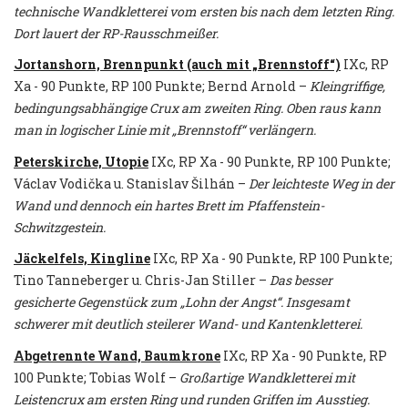
technische Wandkletterei vom ersten bis nach dem letzten Ring.
Dort lauert der RP-Rausschmeißer.
Jortanshorn, Brennpunkt (auch mit „Brennstoff“)
IXc, RP
Xa - 90 Punkte, RP 100 Punkte; Bernd Arnold –
Kleingriffige,
bedingungsabhängige Crux am zweiten Ring. Oben raus kann
man in logischer Linie mit „Brennstoff“ verlängern.
Peterskirche, Utopie
IXc, RP Xa - 90 Punkte, RP 100 Punkte;
Václav Vodička u. Stanislav Šilhán –
Der leichteste Weg in der
Wand und dennoch ein hartes Brett im Pfaffenstein-
Schwitzgestein.
Jäckelfels, Kingline
IXc, RP Xa - 90 Punkte, RP 100 Punkte;
Tino Tanneberger u. Chris-Jan Stiller –
Das besser
gesicherte Gegenstück zum „Lohn der Angst“. Insgesamt
schwerer mit deutlich steilerer Wand- und Kantenkletterei.
Abgetrennte Wand, Baumkrone
IXc, RP Xa - 90 Punkte, RP
100 Punkte; Tobias Wolf –
Großartige Wandkletterei mit
Leistencrux am ersten Ring und runden Griffen im Ausstieg.