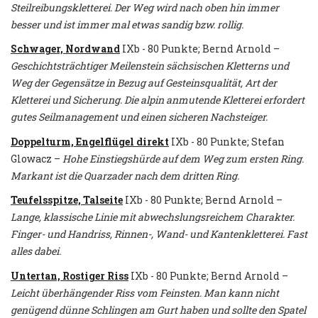
Steilreibungskletterei. Der Weg wird nach oben hin immer
besser und ist immer mal etwas sandig bzw. rollig.
Schwager, Nordwand
IXb - 80 Punkte; Bernd Arnold –
Geschichtsträchtiger Meilenstein sächsischen Kletterns und
Weg der Gegensätze in Bezug auf Gesteinsqualität, Art der
Kletterei und Sicherung. Die alpin anmutende Kletterei erfordert
gutes Seilmanagement und einen sicheren Nachsteiger.
Doppelturm, Engelflügel direkt
IXb - 80 Punkte; Stefan
Glowacz –
Hohe Einstiegshürde auf dem Weg zum ersten Ring.
Markant ist die Quarzader nach dem dritten Ring.
Teufelsspitze, Talseite
IXb - 80 Punkte; Bernd Arnold –
Lange, klassische Linie mit abwechslungsreichem Charakter.
Finger- und Handriss, Rinnen-, Wand- und Kantenkletterei. Fast
alles dabei.
Untertan, Rostiger Riss
IXb - 80 Punkte; Bernd Arnold –
Leicht überhängender Riss vom Feinsten. Man kann nicht
genügend dünne Schlingen am Gurt haben und sollte den Spatel