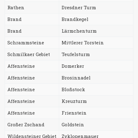
Rathen
Dresdner Turm
Brand
Brandkegel
Brand
Lärmchenturm
Schrammsteine
Mittlerer Torstein
Schmilkaer Gebiet
Teufelsturm
Affensteine
Domerker
Affensteine
Brosinnadel
Affensteine
Bloßstock
Affensteine
Kreuzturm
Affensteine
Frienstein
Großer Zschand
Goldstein
Wildensteiner Gebiet
Zyklopenmauer