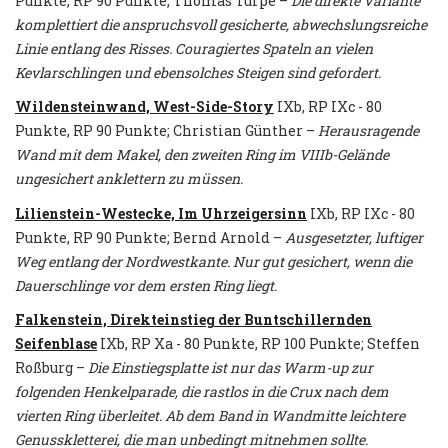
Punkte, RP 90 Punkte; Thomas Türpe –
Die direkte Variante
komplettiert die anspruchsvoll gesicherte, abwechslungsreiche
Linie entlang des Risses. Couragiertes Spateln an vielen
Kevlarschlingen und ebensolches Steigen sind gefordert.
Wildensteinwand, West-Side-Story
IXb, RP IXc - 80
Punkte, RP 90 Punkte; Christian Günther –
Herausragende
Wand mit dem Makel, den zweiten Ring im VIIIb-Gelände
ungesichert anklettern zu müssen.
Lilienstein-Westecke, Im Uhrzeigersinn
IXb, RP IXc - 80
Punkte, RP 90 Punkte; Bernd Arnold –
Ausgesetzter, luftiger
Weg entlang der Nordwestkante. Nur gut gesichert, wenn die
Dauerschlinge vor dem ersten Ring liegt.
Falkenstein, Direkteinstieg der Buntschillernden
Seifenblase
IXb, RP Xa - 80 Punkte, RP 100 Punkte; Steffen
Roßburg –
Die Einstiegsplatte ist nur das Warm-up zur
folgenden Henkelparade, die rastlos in die Crux nach dem
vierten Ring überleitet. Ab dem Band in Wandmitte leichtere
Genusskletterei, die man unbedingt mitnehmen sollte.