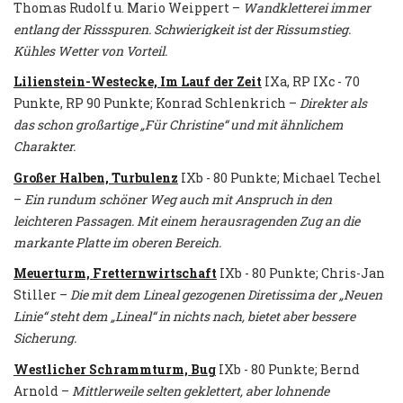
Thomas Rudolf u. Mario Weippert –
Wandkletterei immer
entlang der Rissspuren. Schwierigkeit ist der Rissumstieg.
Kühles Wetter von Vorteil.
Lilienstein-Westecke, Im Lauf der Zeit
IXa, RP IXc - 70
Punkte, RP 90 Punkte; Konrad Schlenkrich –
Direkter als
das schon großartige „Für Christine“ und mit ähnlichem
Charakter.
Großer Halben, Turbulenz
IXb - 80 Punkte; Michael Techel
–
Ein rundum schöner Weg auch mit Anspruch in den
leichteren Passagen. Mit einem herausragenden Zug an die
markante Platte im oberen Bereich.
Meuerturm, Fretternwirtschaft
IXb - 80 Punkte; Chris-Jan
Stiller –
Die mit dem Lineal gezogenen Diretissima der „Neuen
Linie“ steht dem „Lineal“ in nichts nach, bietet aber bessere
Sicherung.
Westlicher Schrammturm, Bug
IXb - 80 Punkte; Bernd
Arnold –
Mittlerweile selten geklettert, aber lohnende