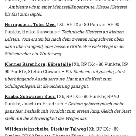
–
Ambiente wie in einer Mehrseillängenroute. Klasse Kletterei
bis fast zum Gipfel.
Heringstein, Totes Meer
IXb, RP IXc - 80 Punkte, RP 90
Punkte; Heiko Kupschus –
Technische Kletterei an kleinen
Leisten. Vom ersten bis nach dem zweiten Ring schwer, oben
dann überhängend, aber bessere Griffe. Wie viele Wege in der
Südseite eher ein Winterweg.
Kleines Bärenhorn, Bärenfalle
IXb, RP IXc - 80 Punkte, RP
90 Punkte; Stefan Glowacz –
Für Sachsen untypische, stark
überhängende Ausdauerroute. Hat man die Kraft zum
Schlingenlegen, ist die Sicherung ganz gut.
Kaaba, Schwarzer Stein
IXb, RP IXc - 80 Punkte, RP 90
Punkte; Joachim Friedrich –
Gestein gebietstypisch nicht
ganz fest. Deshalb mit Vorsicht zum ersten Ring. Gleich der Start
stellt mit die Schwierigkeit des Weges dar.
Wildensteinscheibe, Direkter Talweg
IXb, RP IXc - 80