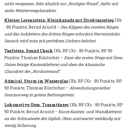
nicht vergessen. Sehr ähnlich zur „Rostigen Wand“, dafür mit
mehr Meisterwegcharakter.
Kleiner Lorenzstein, Kleinkanada mit Direktausstieg
IXb
- 80 Punkte; Bernd Arnold –
Das Klippen des zweiten Ringes
und das Anklettern des dritten Ringes erfordern Nervenstärke.
Danach wird man mit perfekten Löchern belohnt.
Taufstein, Sound Check
IXb, RP IXc - 80 Punkte, RP 90
Punkte; Thomas Küntscher –
Einer der ersten Wege mit Ösen.
Unten fetzige Kantenkletterei und oben der klassische
Charakter der „Nordostwand“.
Admiral, Sturm im Wasserglas
IXb, RP IXc - 80 Punkte, RP
90 Punkte; Thomas Küntscher –
Abwechslungsreicher
Sommerweg in gutem Rathengestein.
Lokomotive-Dom, Traumtänzer
IXb, RP IXc - 80 Punkte, RP
90 Punkte; Bernd Arnold –
Kurze Kanten- und Wandkletterei
an der Schmalseite des Gipfels. Oben unerwartet weitläufig mit
wenig Sicherung.