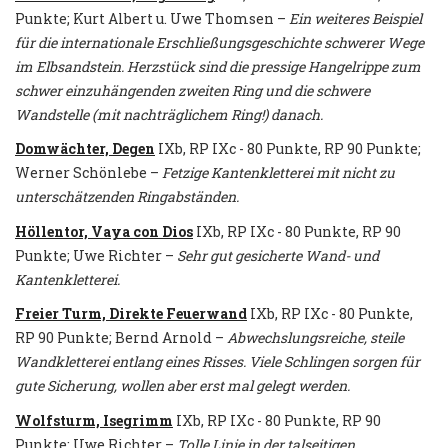
Punkte; Kurt Albert u. Uwe Thomsen –
Ein weiteres Beispiel
für die internationale Erschließungsgeschichte schwerer Wege
im Elbsandstein. Herzstück sind die pressige Hangelrippe zum
schwer einzuhängenden zweiten Ring und die schwere
Wandstelle (mit nachträglichem Ring!) danach.
Domwächter, Degen
IXb, RP IXc - 80 Punkte, RP 90 Punkte;
Werner Schönlebe –
Fetzige Kantenkletterei mit nicht zu
unterschätzenden Ringabständen.
Höllentor, Vaya con Dios
IXb, RP IXc - 80 Punkte, RP 90
Punkte; Uwe Richter –
Sehr gut gesicherte Wand- und
Kantenkletterei.
Freier Turm, Direkte Feuerwand
IXb, RP IXc - 80 Punkte,
RP 90 Punkte; Bernd Arnold –
Abwechslungsreiche, steile
Wandkletterei entlang eines Risses. Viele Schlingen sorgen für
gute Sicherung, wollen aber erst mal gelegt werden.
Wolfsturm, Isegrimm
IXb, RP IXc - 80 Punkte, RP 90
Punkte; Uwe Richter –
Tolle Linie in der talseitigen