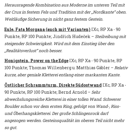
Herausragende Kombination aus Moderne im unteren Teil mit
der Crux in festem Fels und Tradition mit der „Nordkante“ oben.
Weitläufige Sicherung in nicht ganz festem Gestein.
Eule, Fata Morgana (auch mit Varianten)
IXc, RP Xa - 90
Punkte, RP 100 Punkte; Jindřich Hudeček –
Steilreibung mit
steigender Schwierigkeit. Wird mit dem Einstieg über den
„Realitätsverlust“ noch besser.
Honigstein, Power on the Edge
IXc, RP Xa - 90 Punkte, RP
100 Punkte; Thomas Willenberg u. Matthias Gäbler –
Relativ
kurze, aber geniale Kletterei entlang einer markanten Kante.
Östlicher Schrammturm, Direkte Südostwand
IXc, RP Xa -
90 Punkte, RP 100 Punkte; Bernd Arnold –
Sehr
abwechslungsreiche Kletterei in einer tollen Wand. Schwerer
Boulder schon vor dem ersten Ring, gefolgt von Wand-, Riss-
und Überhangskletterei. Der große Schlingenrock darf
angezogen werden. Gesteinsqualität im oberen Teil nicht mehr
so gut.