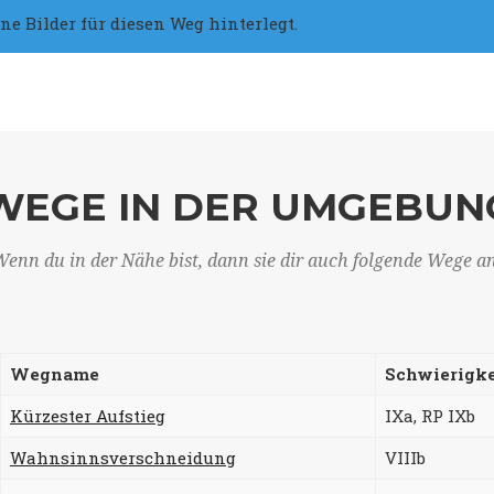
 Bilder für diesen Weg hinterlegt.
WEGE IN DER UMGEBUN
enn du in der Nähe bist, dann sie dir auch folgende Wege a
Wegname
Schwierigke
Kürzester Aufstieg
IXa, RP IXb
Wahnsinnsverschneidung
VIIIb