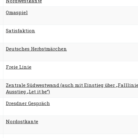
Nordwestkante
Omaspiel
Satisfaktion
Deutsches Herbstmärchen
Freie Linie
Zentrale Südwestwand (auch mit Einstieg über „Falllini
Ausstieg „Let it be“)
Dresdner Gespräch
Nordostkante