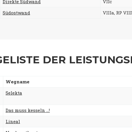
Direkte Südwand
VIIc
Südostwand
VIIIa, RP VIII
ELISTE DER LEISTUNGS
Wegname
Selekta
Das muss kesseln …!
Lineal