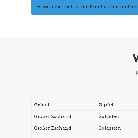
Es wurden noch keine Begehungen und keine
W
Gebiet
Gipfel
Großer Zschand
Goldstein
Großer Zschand
Goldstein