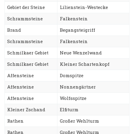
Gebiet der Steine
Lilienstein-Westecke
Schrammsteine
Falkenstein
Brand
Begangsteigriff
Schrammsteine
Falkenstein
Schmilkaer Gebiet
Neue Wenzelwand
Schmilkaer Gebiet
Kleiner Schartenkopf
Affensteine
Domspitze
Affensteine
Nonnengärtner
Affensteine
Wolfsspitze
Kleiner Zschand
Elfiturm
Rathen
Großer Wehlturm
Rathen
Großer Wehlturm