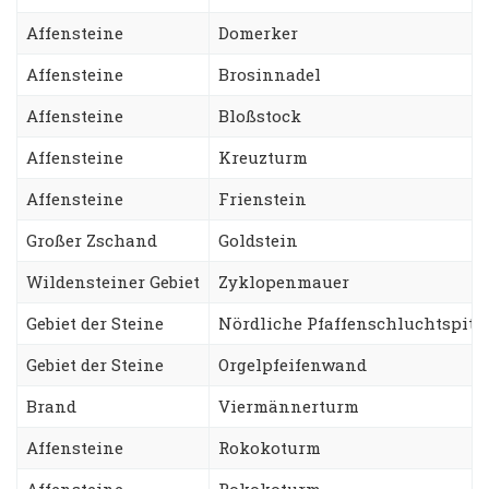
Affensteine
Domerker
Affensteine
Brosinnadel
Affensteine
Bloßstock
Affensteine
Kreuzturm
Affensteine
Frienstein
Großer Zschand
Goldstein
Wildensteiner Gebiet
Zyklopenmauer
Gebiet der Steine
Nördliche Pfaffenschluchtspitz
Gebiet der Steine
Orgelpfeifenwand
Brand
Viermännerturm
Affensteine
Rokokoturm
Affensteine
Rokokoturm