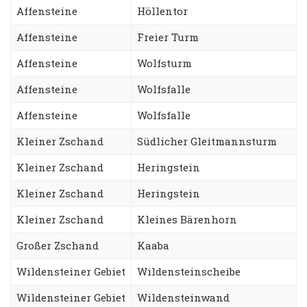
Affensteine
Höllentor
Affensteine
Freier Turm
Affensteine
Wolfsturm
Affensteine
Wolfsfalle
Affensteine
Wolfsfalle
Kleiner Zschand
Südlicher Gleitmannsturm
Kleiner Zschand
Heringstein
Kleiner Zschand
Heringstein
Kleiner Zschand
Kleines Bärenhorn
Großer Zschand
Kaaba
Wildensteiner Gebiet
Wildensteinscheibe
Wildensteiner Gebiet
Wildensteinwand