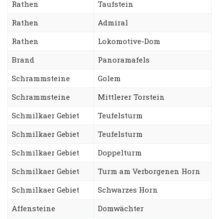
Rathen
Taufstein
Rathen
Admiral
Rathen
Lokomotive-Dom
Brand
Panoramafels
Schrammsteine
Golem
Schrammsteine
Mittlerer Torstein
Schmilkaer Gebiet
Teufelsturm
Schmilkaer Gebiet
Teufelsturm
Schmilkaer Gebiet
Doppelturm
Schmilkaer Gebiet
Turm am Verborgenen Horn
Schmilkaer Gebiet
Schwarzes Horn
Affensteine
Domwächter