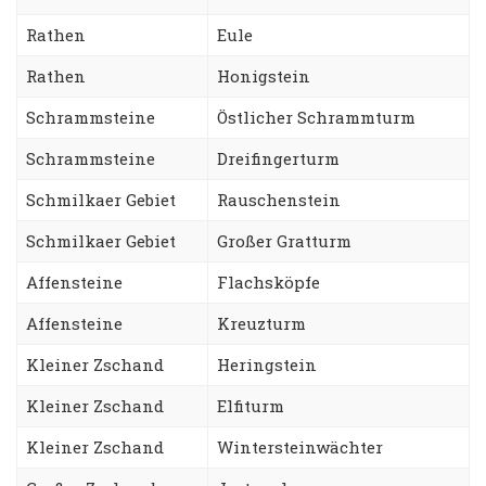
Rathen
Eule
Rathen
Honigstein
Schrammsteine
Östlicher Schrammturm
Schrammsteine
Dreifingerturm
Schmilkaer Gebiet
Rauschenstein
Schmilkaer Gebiet
Großer Gratturm
Affensteine
Flachsköpfe
Affensteine
Kreuzturm
Kleiner Zschand
Heringstein
Kleiner Zschand
Elfiturm
Kleiner Zschand
Wintersteinwächter