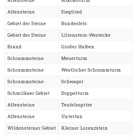
Affensteine
Siegfried
Gebiet der Steine
Bundesfels
Gebiet der Steine
Lilienstein-Westecke
Brand
Großer Halben
Schrammsteine
Meuerturm
Schrammsteine
Westlicher Schrammturm
Schrammsteine
Schwager
Schmilkaer Gebiet
Doppelturm
Affensteine
Teufelsspitze
Affensteine
Untertan
Wildensteiner Gebiet
Kleiner Lorenzstein