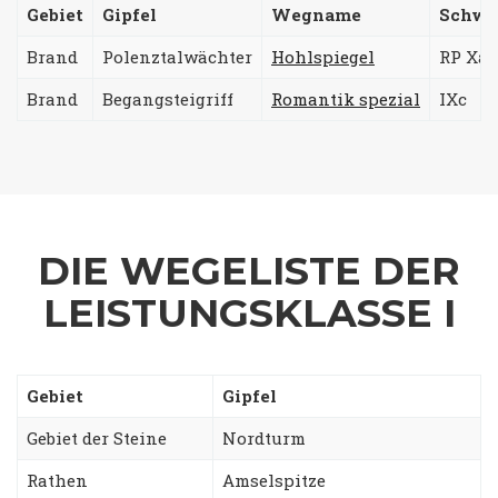
Gebiet
Gipfel
Wegname
Schwi
Brand
Polenztalwächter
Hohlspiegel
RP Xa (
Brand
Begangsteigriff
Romantik spezial
IXc
DIE WEGELISTE DER
LEISTUNGSKLASSE I
Gebiet
Gipfel
Gebiet der Steine
Nordturm
Rathen
Amselspitze