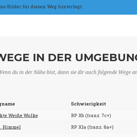
 Bilder für diesen Weg hinterlegt.
WEGE IN DER UMGEBUN
enn du in der Nähe bist, dann sie dir auch folgende Wege a
gname
Schwierigkeit
ekte Weiße Wolke
RP Xb (franz. 7c+)
7. Himmel
RP XIa (franz. 8a+)