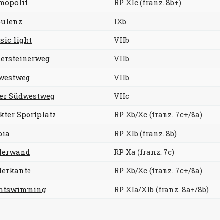
mopolit
RP XIc (franz. 8b+)
bulenz
IXb
sic light
VIIb
tersteinerweg
VIIb
westweg
VIIb
er Südwestweg
VIIc
kter Sportplatz
RP Xb/Xc (franz. 7c+/8a)
pia
RP XIb (franz. 8b)
ilerwand
RP Xa (franz. 7c)
lerkante
RP Xb/Xc (franz. 7c+/8a)
htswimming
RP XIa/XIb (franz. 8a+/8b)