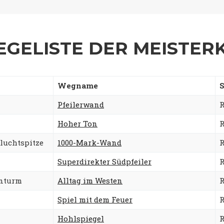
EGELISTE DER MEISTER
Wegname
S
Pfeilerwand
R
Hoher Ton
R
luchtspitze
1000-Mark-Wand
R
Superdirekter Südpfeiler
R
enturm
Alltag im Westen
R
Spiel mit dem Feuer
R
Hohlspiegel
R