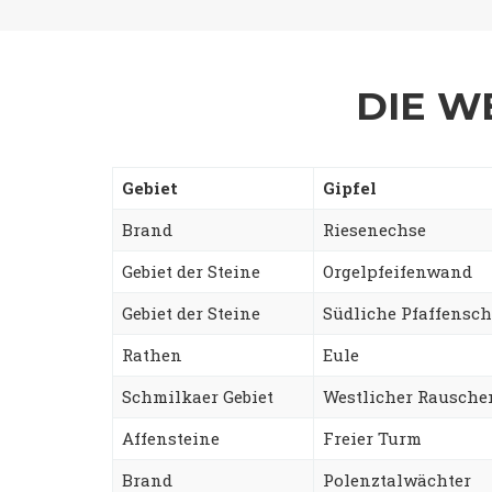
DIE W
Gebiet
Gipfel
Brand
Riesenechse
Gebiet der Steine
Orgelpfeifenwand
Gebiet der Steine
Südliche Pfaffensch
Rathen
Eule
Schmilkaer Gebiet
Westlicher Rausch
Affensteine
Freier Turm
Brand
Polenztalwächter