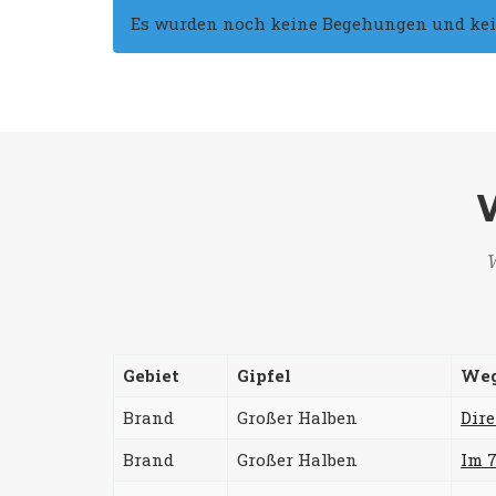
Es wurden noch keine Begehungen und keine
W
Gebiet
Gipfel
We
Brand
Großer Halben
Dir
Brand
Großer Halben
Im 