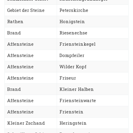
Gebiet der Steine
Peterskirche
Rathen
Honigstein
Brand
Riesenechse
Affensteine
Friensteinkegel
Affensteine
Dompfeiler
Affensteine
Wilder Kopf
Affensteine
Friseur
Brand
Kleiner Halben
Affensteine
Friensteinwarte
Affensteine
Frienstein
Kleiner Zschand
Heringstein