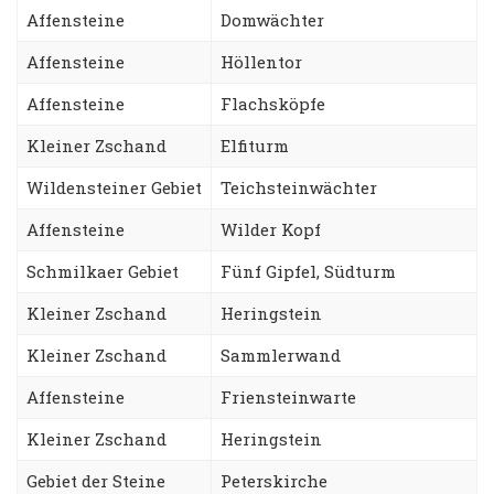
Affensteine
Domwächter
Affensteine
Höllentor
Affensteine
Flachsköpfe
Kleiner Zschand
Elfiturm
Wildensteiner Gebiet
Teichsteinwächter
Affensteine
Wilder Kopf
Schmilkaer Gebiet
Fünf Gipfel, Südturm
Kleiner Zschand
Heringstein
Kleiner Zschand
Sammlerwand
Affensteine
Friensteinwarte
Kleiner Zschand
Heringstein
Gebiet der Steine
Peterskirche