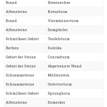
Brand
Riesenechse
Affensteine
Kreuzturm
Brand
Viermännerturm
Affensteine
Dompfeiler
Schmilkaer Gebiet
Teufelsturm
Rathen
Suleika
Gebiet der Steine
Conradturm
Gebiet der Steine
Abgetrennte Wand
Schrammsteine
Müllerstein
Schrammsteine
Ostervorturm
Schmilkaer Gebiet
Sprunghorn
Affensteine
Domerker