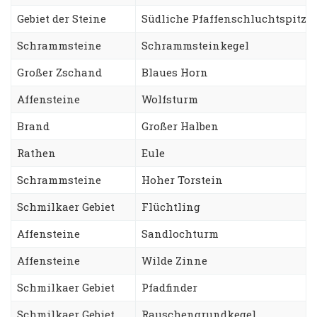
Gebiet der Steine
Südliche Pfaffenschluchtspitze
Schrammsteine
Schrammsteinkegel
Großer Zschand
Blaues Horn
Affensteine
Wolfsturm
Brand
Großer Halben
Rathen
Eule
Schrammsteine
Hoher Torstein
Schmilkaer Gebiet
Flüchtling
Affensteine
Sandlochturm
Affensteine
Wilde Zinne
Schmilkaer Gebiet
Pfadfinder
Schmilkaer Gebiet
Rauschengrundkegel