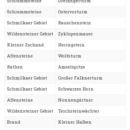
Schrammsteine
Dreifingerturm
Schrammsteine
Ostervorturm
Schmilkaer Gebiet
Rauschenstein
Wildensteiner Gebiet
Zyklopenmauer
Kleiner Zschand
Heringstein
Affensteine
Wolfsturm
Rathen
Amselspitze
Schmilkaer Gebiet
Großer Falknerturm
Schmilkaer Gebiet
Schwarzes Horn
Affensteine
Nonnengärtner
Wildensteiner Gebiet
Teichsteinwächter
Brand
Kleiner Halben