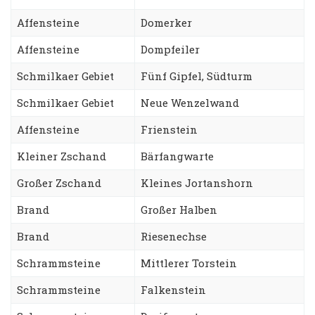
Affensteine
Domerker
Affensteine
Dompfeiler
Schmilkaer Gebiet
Fünf Gipfel, Südturm
Schmilkaer Gebiet
Neue Wenzelwand
Affensteine
Frienstein
Kleiner Zschand
Bärfangwarte
Großer Zschand
Kleines Jortanshorn
Brand
Großer Halben
Brand
Riesenechse
Schrammsteine
Mittlerer Torstein
Schrammsteine
Falkenstein