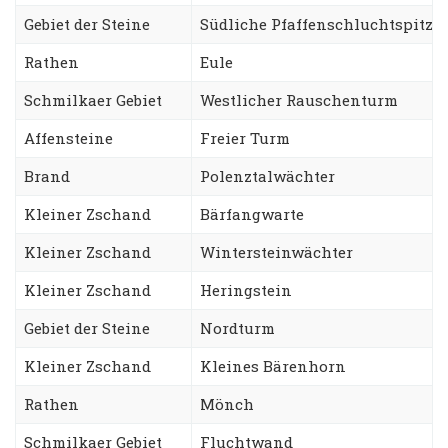
Gebiet der Steine
Südliche Pfaffenschluchtspitze
Rathen
Eule
Schmilkaer Gebiet
Westlicher Rauschenturm
Affensteine
Freier Turm
Brand
Polenztalwächter
Kleiner Zschand
Bärfangwarte
Kleiner Zschand
Wintersteinwächter
Kleiner Zschand
Heringstein
Gebiet der Steine
Nordturm
Kleiner Zschand
Kleines Bärenhorn
Rathen
Mönch
Schmilkaer Gebiet
Fluchtwand