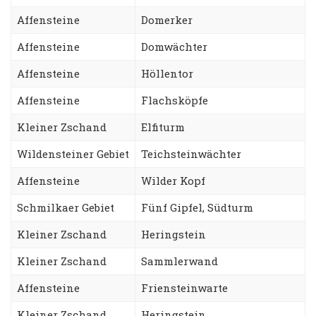
Affensteine
Domerker
Affensteine
Domwächter
Affensteine
Höllentor
Affensteine
Flachsköpfe
Kleiner Zschand
Elfiturm
Wildensteiner Gebiet
Teichsteinwächter
Affensteine
Wilder Kopf
Schmilkaer Gebiet
Fünf Gipfel, Südturm
Kleiner Zschand
Heringstein
Kleiner Zschand
Sammlerwand
Affensteine
Friensteinwarte
Kleiner Zschand
Heringstein