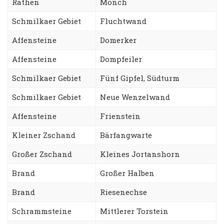
Rathen
Mönch
Schmilkaer Gebiet
Fluchtwand
Affensteine
Domerker
Affensteine
Dompfeiler
Schmilkaer Gebiet
Fünf Gipfel, Südturm
Schmilkaer Gebiet
Neue Wenzelwand
Affensteine
Frienstein
Kleiner Zschand
Bärfangwarte
Großer Zschand
Kleines Jortanshorn
Brand
Großer Halben
Brand
Riesenechse
Schrammsteine
Mittlerer Torstein