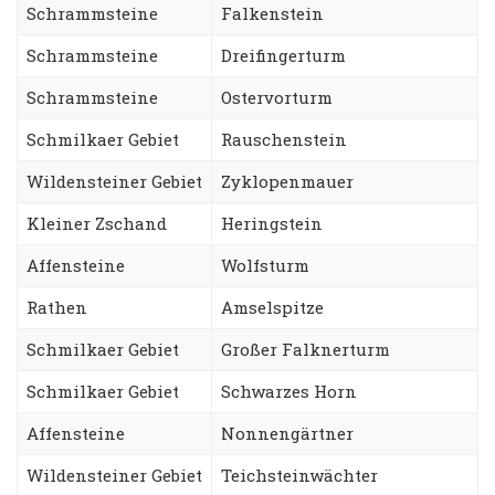
Schrammsteine
Falkenstein
Schrammsteine
Dreifingerturm
Schrammsteine
Ostervorturm
Schmilkaer Gebiet
Rauschenstein
Wildensteiner Gebiet
Zyklopenmauer
Kleiner Zschand
Heringstein
Affensteine
Wolfsturm
Rathen
Amselspitze
Schmilkaer Gebiet
Großer Falknerturm
Schmilkaer Gebiet
Schwarzes Horn
Affensteine
Nonnengärtner
Wildensteiner Gebiet
Teichsteinwächter