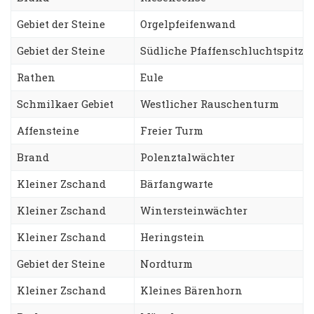
Gebiet der Steine
Orgelpfeifenwand
Gebiet der Steine
Südliche Pfaffenschluchtspitze
Rathen
Eule
Schmilkaer Gebiet
Westlicher Rauschenturm
Affensteine
Freier Turm
Brand
Polenztalwächter
Kleiner Zschand
Bärfangwarte
Kleiner Zschand
Wintersteinwächter
Kleiner Zschand
Heringstein
Gebiet der Steine
Nordturm
Kleiner Zschand
Kleines Bärenhorn