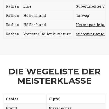
Rathen
Eule
Superdirekter Süd
Rathen
Höllenhund
Talweg
Rathen
Höllenhund
Herrenpartie (auc
Rathen
Vorderer Höllenhundturm
Südostvariante z
DIE WEGELISTE DER
MEISTERKLASSE
Gebiet
Gipfel
Brand
Riesenechse