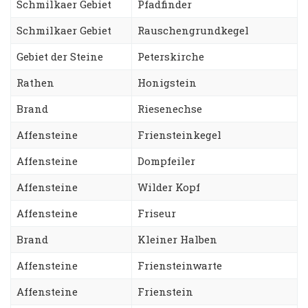
Schmilkaer Gebiet
Pfadfinder
Schmilkaer Gebiet
Rauschengrundkegel
Gebiet der Steine
Peterskirche
Rathen
Honigstein
Brand
Riesenechse
Affensteine
Friensteinkegel
Affensteine
Dompfeiler
Affensteine
Wilder Kopf
Affensteine
Friseur
Brand
Kleiner Halben
Affensteine
Friensteinwarte
Affensteine
Frienstein