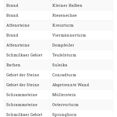
Brand
Kleiner Halben
Brand
Riesenechse
Affensteine
Kreuzturm
Brand
Viermännerturm
Affensteine
Dompfeiler
Schmilkaer Gebiet
Teufelsturm
Rathen
Suleika
Gebiet der Steine
Conradturm
Gebiet der Steine
Abgetrennte Wand
Schrammsteine
Müllerstein
Schrammsteine
Ostervorturm
Schmilkaer Gebiet
Sprunghorn