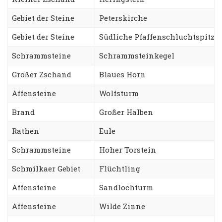
Gebiet der Steine
Peterskirche
Gebiet der Steine
Südliche Pfaffenschluchtspitze
Schrammsteine
Schrammsteinkegel
Großer Zschand
Blaues Horn
Affensteine
Wolfsturm
Brand
Großer Halben
Rathen
Eule
Schrammsteine
Hoher Torstein
Schmilkaer Gebiet
Flüchtling
Affensteine
Sandlochturm
Affensteine
Wilde Zinne