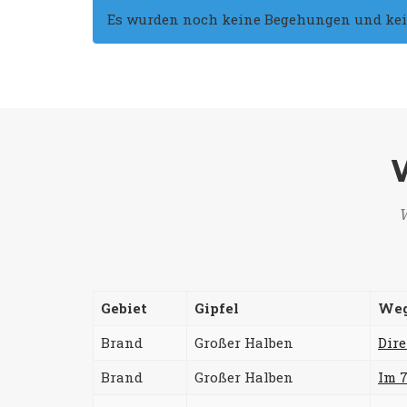
Es wurden noch keine Begehungen und keine
W
Gebiet
Gipfel
We
Brand
Großer Halben
Dir
Brand
Großer Halben
Im 