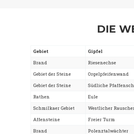
DIE W
Gebiet
Gipfel
Brand
Riesenechse
Gebiet der Steine
Orgelpfeifenwand
Gebiet der Steine
Südliche Pfaffensch
Rathen
Eule
Schmilkaer Gebiet
Westlicher Rausch
Affensteine
Freier Turm
Brand
Polenztalwächter