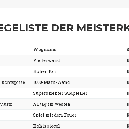
EGELISTE DER MEISTER
Wegname
S
Pfeilerwand
R
Hoher Ton
R
luchtspitze
1000-Mark-Wand
R
Superdirekter Südpfeiler
R
enturm
Alltag im Westen
R
Spiel mit dem Feuer
R
Hohlspiegel
R