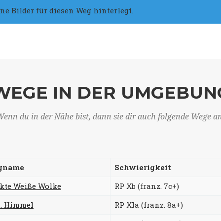
 Bilder für diesen Weg hinterlegt.
WEGE IN DER UMGEBUN
enn du in der Nähe bist, dann sie dir auch folgende Wege a
gname
Schwierigkeit
ekte Weiße Wolke
RP Xb (franz. 7c+)
7. Himmel
RP XIa (franz. 8a+)