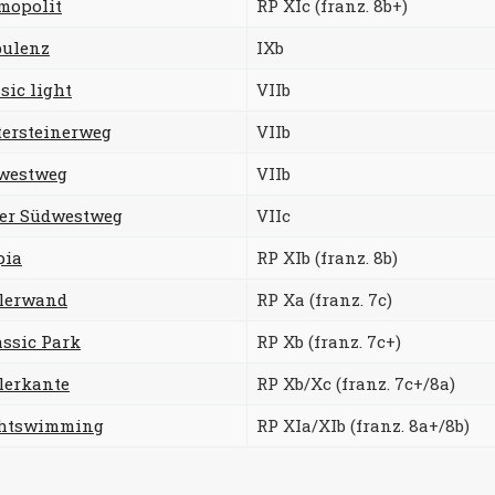
mopolit
RP XIc (franz. 8b+)
bulenz
IXb
sic light
VIIb
tersteinerweg
VIIb
westweg
VIIb
er Südwestweg
VIIc
pia
RP XIb (franz. 8b)
ilerwand
RP Xa (franz. 7c)
assic Park
RP Xb (franz. 7c+)
lerkante
RP Xb/Xc (franz. 7c+/8a)
htswimming
RP XIa/XIb (franz. 8a+/8b)