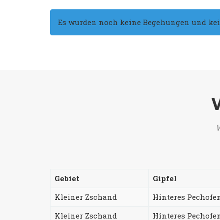
Es wurden noch keine Begehungen und keine
W
Gebiet
Gipfel
Kleiner Zschand
Hinteres Pechofe
Kleiner Zschand
Hinteres Pechofe