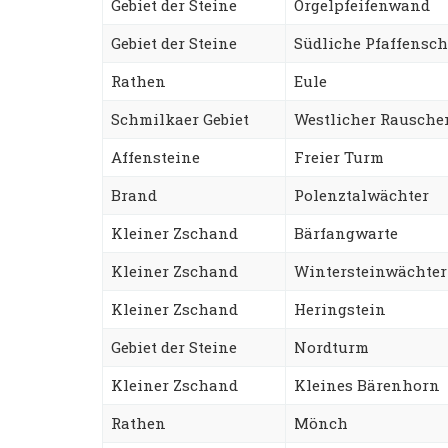
Gebiet der Steine
Orgelpfeifenwand
Gebiet der Steine
Südliche Pfaffensch
Rathen
Eule
Schmilkaer Gebiet
Westlicher Rausch
Affensteine
Freier Turm
Brand
Polenztalwächter
Kleiner Zschand
Bärfangwarte
Kleiner Zschand
Wintersteinwächter
Kleiner Zschand
Heringstein
Gebiet der Steine
Nordturm
Kleiner Zschand
Kleines Bärenhorn
Rathen
Mönch