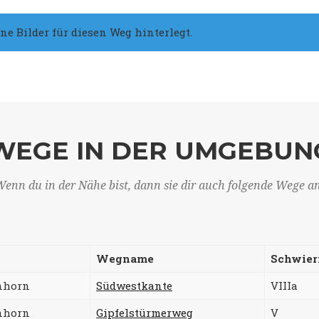
 Bilder für diesen Weg hinterlegt.
WEGE IN DER UMGEBUN
enn du in der Nähe bist, dann sie dir auch folgende Wege a
Wegname
Schwier
nhorn
Südwestkante
VIIIa
nhorn
Gipfelstürmerweg
V