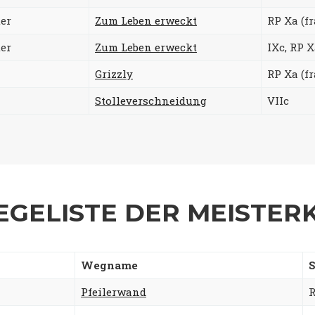
er
Zum Leben erweckt
RP Xa (fr
er
Zum Leben erweckt
IXc, RP 
Grizzly
RP Xa (fr
Stolleverschneidung
VIIc
EGELISTE DER MEISTER
Wegname
S
Pfeilerwand
R