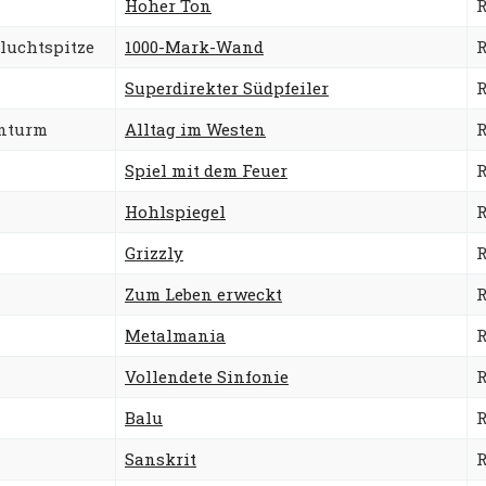
Hoher Ton
R
luchtspitze
1000-Mark-Wand
R
Superdirekter Südpfeiler
R
enturm
Alltag im Westen
R
Spiel mit dem Feuer
R
Hohlspiegel
R
Grizzly
R
Zum Leben erweckt
R
Metalmania
R
Vollendete Sinfonie
R
Balu
R
Sanskrit
R