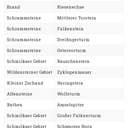
Brand
Riesenechse
Schrammsteine
Mittlerer Torstein
Schrammsteine
Falkenstein
Schrammsteine
Dreifingerturm
Schrammsteine
Ostervorturm
Schmilkaer Gebiet
Rauschenstein
Wildensteiner Gebiet
Zyklopenmauer
Kleiner Zschand
Heringstein
Affensteine
Wolfsturm
Rathen
Amselspitze
Schmilkaer Gebiet
Großer Falknerturm
Schmilkaer Gebiet
Schwarzes Horn