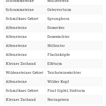
Schrammsteine
Müllerstein
Schrammsteine
Ostervorturm
Schmilkaer Gebiet
Sprunghorn
Affensteine
Domerker
Affensteine
Domwächter
Affensteine
Höllentor
Affensteine
Flachsköpfe
Kleiner Zschand
Elfiturm
Wildensteiner Gebiet
Teichsteinwächter
Affensteine
Wilder Kopf
Schmilkaer Gebiet
Fünf Gipfel, Südturm
Kleiner Zschand
Heringstein