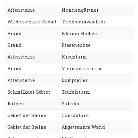
Affensteine
Nonnengärtner
Wildensteiner Gebiet
Teichsteinwächter
Brand
Kleiner Halben
Brand
Riesenechse
Affensteine
Kreuzturm
Brand
Viermännerturm
Affensteine
Dompfeiler
Schmilkaer Gebiet
Teufelsturm
Rathen
Suleika
Gebiet der Steine
Conradturm
Gebiet der Steine
Abgetrennte Wand