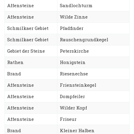
Affensteine
Sandlochturm
Affensteine
Wilde Zinne
Schmilkaer Gebiet
Pfadfinder
Schmilkaer Gebiet
Rauschengrundkegel
Gebiet der Steine
Peterskirche
Rathen
Honigstein
Brand
Riesenechse
Affensteine
Friensteinkegel
Affensteine
Dompfeiler
Affensteine
Wilder Kopf
Affensteine
Friseur
Brand
Kleiner Halben