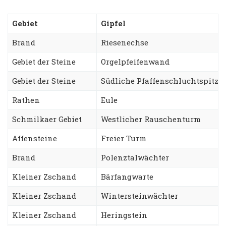
Gebiet
Gipfel
Brand
Riesenechse
Gebiet der Steine
Orgelpfeifenwand
Gebiet der Steine
Südliche Pfaffenschluchtspitze
Rathen
Eule
Schmilkaer Gebiet
Westlicher Rauschenturm
Affensteine
Freier Turm
Brand
Polenztalwächter
Kleiner Zschand
Bärfangwarte
Kleiner Zschand
Wintersteinwächter
Kleiner Zschand
Heringstein