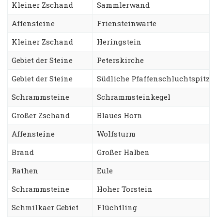
Kleiner Zschand
Sammlerwand
Affensteine
Friensteinwarte
Kleiner Zschand
Heringstein
Gebiet der Steine
Peterskirche
Gebiet der Steine
Südliche Pfaffenschluchtspitze
Schrammsteine
Schrammsteinkegel
Großer Zschand
Blaues Horn
Affensteine
Wolfsturm
Brand
Großer Halben
Rathen
Eule
Schrammsteine
Hoher Torstein
Schmilkaer Gebiet
Flüchtling