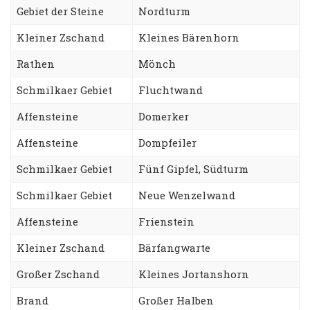
Gebiet der Steine
Nordturm
Kleiner Zschand
Kleines Bärenhorn
Rathen
Mönch
Schmilkaer Gebiet
Fluchtwand
Affensteine
Domerker
Affensteine
Dompfeiler
Schmilkaer Gebiet
Fünf Gipfel, Südturm
Schmilkaer Gebiet
Neue Wenzelwand
Affensteine
Frienstein
Kleiner Zschand
Bärfangwarte
Großer Zschand
Kleines Jortanshorn
Brand
Großer Halben