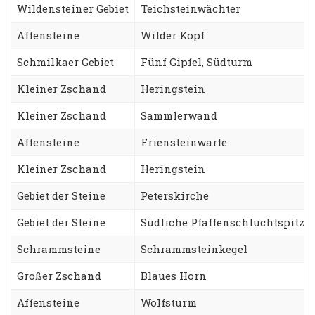
Wildensteiner Gebiet
Teichsteinwächter
Affensteine
Wilder Kopf
Schmilkaer Gebiet
Fünf Gipfel, Südturm
Kleiner Zschand
Heringstein
Kleiner Zschand
Sammlerwand
Affensteine
Friensteinwarte
Kleiner Zschand
Heringstein
Gebiet der Steine
Peterskirche
Gebiet der Steine
Südliche Pfaffenschluchtspitze
Schrammsteine
Schrammsteinkegel
Großer Zschand
Blaues Horn
Affensteine
Wolfsturm