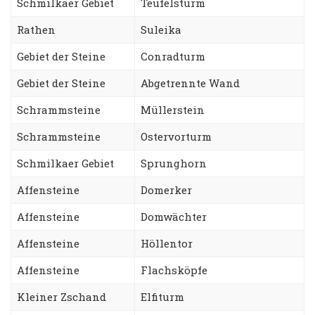
Schmilkaer Gebiet
Teufelsturm
Rathen
Suleika
Gebiet der Steine
Conradturm
Gebiet der Steine
Abgetrennte Wand
Schrammsteine
Müllerstein
Schrammsteine
Ostervorturm
Schmilkaer Gebiet
Sprunghorn
Affensteine
Domerker
Affensteine
Domwächter
Affensteine
Höllentor
Affensteine
Flachsköpfe
Kleiner Zschand
Elfiturm