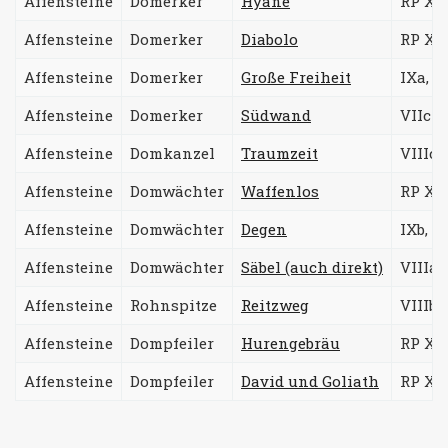
Affensteine
Domerker
Hyäne
RP Xb 
Affensteine
Domerker
Diabolo
RP Xc 
Affensteine
Domerker
Große Freiheit
IXa, R
Affensteine
Domerker
Südwand
VIIc
Affensteine
Domkanzel
Traumzeit
VIIIc,
Affensteine
Domwächter
Waffenlos
RP Xc 
Affensteine
Domwächter
Degen
IXb, R
Affensteine
Domwächter
Säbel (auch direkt)
VIIIa,
Affensteine
Rohnspitze
Reitzweg
VIIIb
Affensteine
Dompfeiler
Hurengebräu
RP Xb 
Affensteine
Dompfeiler
David und Goliath
RP Xc 