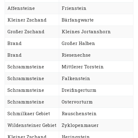
Affensteine
Frienstein
Kleiner Zschand
Bärfangwarte
Großer Zschand
Kleines Jortanshorn
Brand
Großer Halben
Brand
Riesenechse
Schrammsteine
Mittlerer Torstein
Schrammsteine
Falkenstein
Schrammsteine
Dreifingerturm
Schrammsteine
Ostervorturm
Schmilkaer Gebiet
Rauschenstein
Wildensteiner Gebiet
Zyklopenmauer
Kleiner Zschand
Heringstein