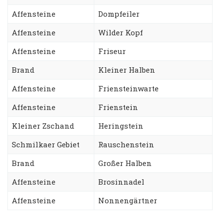
Affensteine
Dompfeiler
Affensteine
Wilder Kopf
Affensteine
Friseur
Brand
Kleiner Halben
Affensteine
Friensteinwarte
Affensteine
Frienstein
Kleiner Zschand
Heringstein
Schmilkaer Gebiet
Rauschenstein
Brand
Großer Halben
Affensteine
Brosinnadel
Affensteine
Nonnengärtner