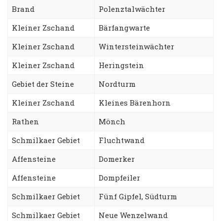
Brand
Polenztalwächter
Kleiner Zschand
Bärfangwarte
Kleiner Zschand
Wintersteinwächter
Kleiner Zschand
Heringstein
Gebiet der Steine
Nordturm
Kleiner Zschand
Kleines Bärenhorn
Rathen
Mönch
Schmilkaer Gebiet
Fluchtwand
Affensteine
Domerker
Affensteine
Dompfeiler
Schmilkaer Gebiet
Fünf Gipfel, Südturm
Schmilkaer Gebiet
Neue Wenzelwand