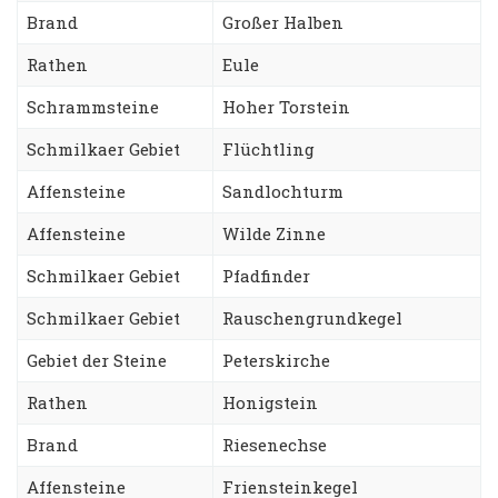
Brand
Großer Halben
Rathen
Eule
Schrammsteine
Hoher Torstein
Schmilkaer Gebiet
Flüchtling
Affensteine
Sandlochturm
Affensteine
Wilde Zinne
Schmilkaer Gebiet
Pfadfinder
Schmilkaer Gebiet
Rauschengrundkegel
Gebiet der Steine
Peterskirche
Rathen
Honigstein
Brand
Riesenechse
Affensteine
Friensteinkegel