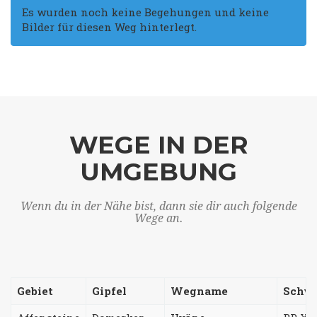
Es wurden noch keine Begehungen und keine
Bilder für diesen Weg hinterlegt.
WEGE IN DER
UMGEBUNG
Wenn du in der Nähe bist, dann sie dir auch folgende
Wege an.
Gebiet
Gipfel
Wegname
Schwi