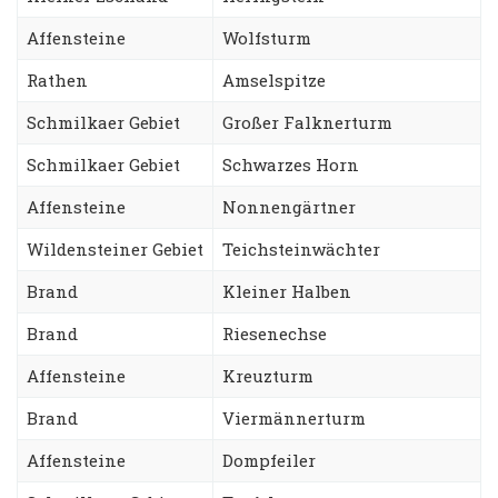
Affensteine
Wolfsturm
Rathen
Amselspitze
Schmilkaer Gebiet
Großer Falknerturm
Schmilkaer Gebiet
Schwarzes Horn
Affensteine
Nonnengärtner
Wildensteiner Gebiet
Teichsteinwächter
Brand
Kleiner Halben
Brand
Riesenechse
Affensteine
Kreuzturm
Brand
Viermännerturm
Affensteine
Dompfeiler