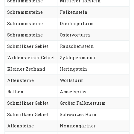
Schrammsteine
Mittlerer Torstein
Schrammsteine
Falkenstein
Schrammsteine
Dreifingerturm
Schrammsteine
Ostervorturm
Schmilkaer Gebiet
Rauschenstein
Wildensteiner Gebiet
Zyklopenmauer
Kleiner Zschand
Heringstein
Affensteine
Wolfsturm
Rathen
Amselspitze
Schmilkaer Gebiet
Großer Falknerturm
Schmilkaer Gebiet
Schwarzes Horn
Affensteine
Nonnengärtner