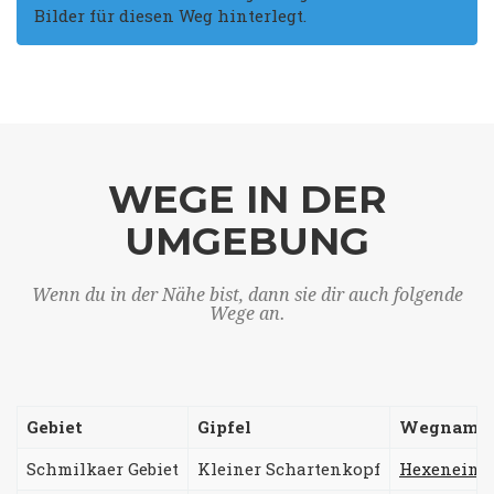
Bilder für diesen Weg hinterlegt.
WEGE IN DER
UMGEBUNG
Wenn du in der Nähe bist, dann sie dir auch folgende
Wege an.
Gebiet
Gipfel
Wegname
Schmilkaer Gebiet
Kleiner Schartenkopf
Hexeneinm