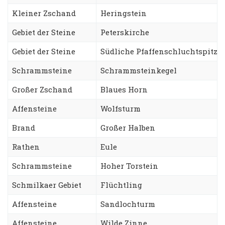
Kleiner Zschand
Heringstein
Gebiet der Steine
Peterskirche
Gebiet der Steine
Südliche Pfaffenschluchtspitze
Schrammsteine
Schrammsteinkegel
Großer Zschand
Blaues Horn
Affensteine
Wolfsturm
Brand
Großer Halben
Rathen
Eule
Schrammsteine
Hoher Torstein
Schmilkaer Gebiet
Flüchtling
Affensteine
Sandlochturm
Affensteine
Wilde Zinne