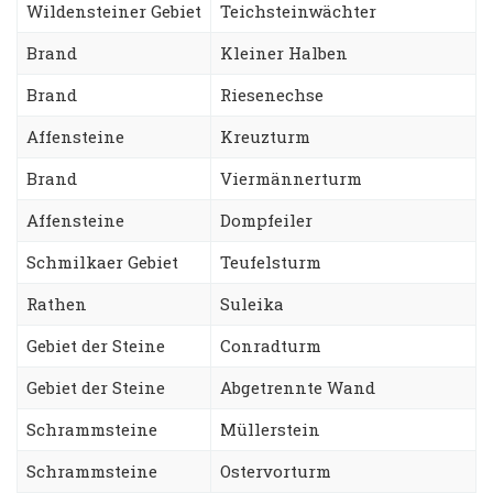
Wildensteiner Gebiet
Teichsteinwächter
Brand
Kleiner Halben
Brand
Riesenechse
Affensteine
Kreuzturm
Brand
Viermännerturm
Affensteine
Dompfeiler
Schmilkaer Gebiet
Teufelsturm
Rathen
Suleika
Gebiet der Steine
Conradturm
Gebiet der Steine
Abgetrennte Wand
Schrammsteine
Müllerstein
Schrammsteine
Ostervorturm