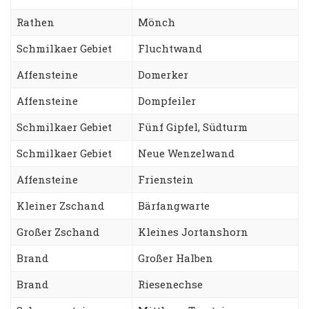
Rathen
Mönch
Schmilkaer Gebiet
Fluchtwand
Affensteine
Domerker
Affensteine
Dompfeiler
Schmilkaer Gebiet
Fünf Gipfel, Südturm
Schmilkaer Gebiet
Neue Wenzelwand
Affensteine
Frienstein
Kleiner Zschand
Bärfangwarte
Großer Zschand
Kleines Jortanshorn
Brand
Großer Halben
Brand
Riesenechse