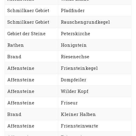
Schmilkaer Gebiet
Pfadfinder
Schmilkaer Gebiet
Rauschengrundkegel
Gebiet der Steine
Peterskirche
Rathen
Honigstein
Brand
Riesenechse
Affensteine
Friensteinkegel
Affensteine
Dompfeiler
Affensteine
Wilder Kopf
Affensteine
Friseur
Brand
Kleiner Halben
Affensteine
Friensteinwarte