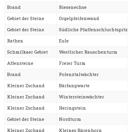
Brand
Riesenechse
Gebiet der Steine
Orgelpfeifenwand
Gebiet der Steine
Südliche Pfaffenschluchtspitze
Rathen
Eule
Schmilkaer Gebiet
Westlicher Rauschenturm
Affensteine
Freier Turm
Brand
Polenztalwächter
Kleiner Zschand
Bärfangwarte
Kleiner Zschand
Wintersteinwächter
Kleiner Zschand
Heringstein
Gebiet der Steine
Nordturm
Kleiner Zschand
Kleines Bärenhorn