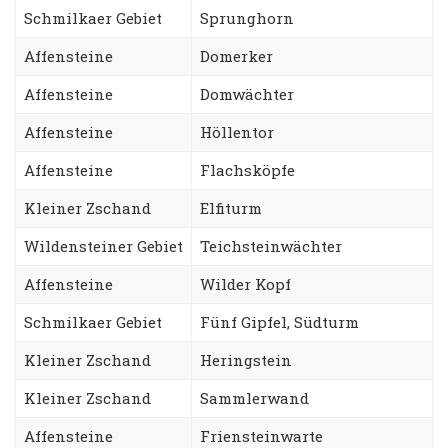
Schmilkaer Gebiet
Sprunghorn
Affensteine
Domerker
Affensteine
Domwächter
Affensteine
Höllentor
Affensteine
Flachsköpfe
Kleiner Zschand
Elfiturm
Wildensteiner Gebiet
Teichsteinwächter
Affensteine
Wilder Kopf
Schmilkaer Gebiet
Fünf Gipfel, Südturm
Kleiner Zschand
Heringstein
Kleiner Zschand
Sammlerwand
Affensteine
Friensteinwarte