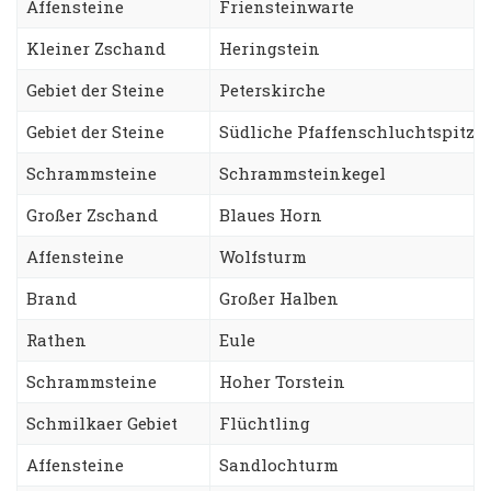
Affensteine
Friensteinwarte
Kleiner Zschand
Heringstein
Gebiet der Steine
Peterskirche
Gebiet der Steine
Südliche Pfaffenschluchtspitze
Schrammsteine
Schrammsteinkegel
Großer Zschand
Blaues Horn
Affensteine
Wolfsturm
Brand
Großer Halben
Rathen
Eule
Schrammsteine
Hoher Torstein
Schmilkaer Gebiet
Flüchtling
Affensteine
Sandlochturm