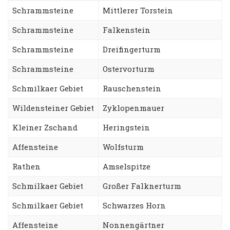
Schrammsteine
Mittlerer Torstein
Schrammsteine
Falkenstein
Schrammsteine
Dreifingerturm
Schrammsteine
Ostervorturm
Schmilkaer Gebiet
Rauschenstein
Wildensteiner Gebiet
Zyklopenmauer
Kleiner Zschand
Heringstein
Affensteine
Wolfsturm
Rathen
Amselspitze
Schmilkaer Gebiet
Großer Falknerturm
Schmilkaer Gebiet
Schwarzes Horn
Affensteine
Nonnengärtner