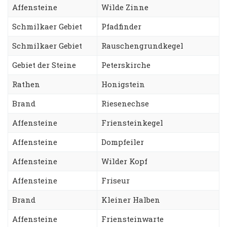
Affensteine
Wilde Zinne
Schmilkaer Gebiet
Pfadfinder
Schmilkaer Gebiet
Rauschengrundkegel
Gebiet der Steine
Peterskirche
Rathen
Honigstein
Brand
Riesenechse
Affensteine
Friensteinkegel
Affensteine
Dompfeiler
Affensteine
Wilder Kopf
Affensteine
Friseur
Brand
Kleiner Halben
Affensteine
Friensteinwarte