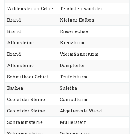
Wildensteiner Gebiet
Teichsteinwächter
Brand
Kleiner Halben
Brand
Riesenechse
Affensteine
Kreuzturm
Brand
Viermännerturm
Affensteine
Dompfeiler
Schmilkaer Gebiet
Teufelsturm
Rathen
Suleika
Gebiet der Steine
Conradturm
Gebiet der Steine
Abgetrennte Wand
Schrammsteine
Müllerstein
Schrammsteine
Ostervorturm