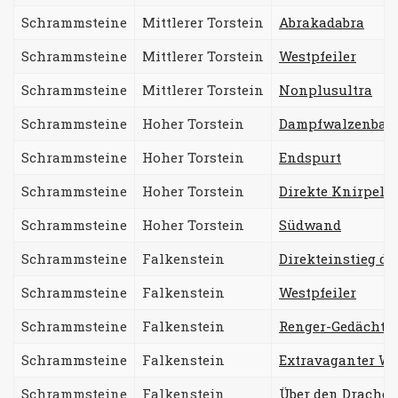
Schrammsteine
Mittlerer Torstein
Abrakadabra
Schrammsteine
Mittlerer Torstein
Westpfeiler
Schrammsteine
Mittlerer Torstein
Nonplusultra
Schrammsteine
Hoher Torstein
Dampfwalzenball
Schrammsteine
Hoher Torstein
Endspurt
Schrammsteine
Hoher Torstein
Direkte Knirpel
Schrammsteine
Hoher Torstein
Südwand
Schrammsteine
Falkenstein
Direkteinstieg de
Schrammsteine
Falkenstein
Westpfeiler
Schrammsteine
Falkenstein
Renger-Gedächtni
Schrammsteine
Falkenstein
Extravaganter We
Schrammsteine
Falkenstein
Über den Drache