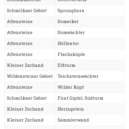
Schmilkaer Gebiet
Sprunghorn
Affensteine
Domerker
Affensteine
Domwächter
Affensteine
Höllentor
Affensteine
Flachsköpfe
Kleiner Zschand
Elfiturm
Wildensteiner Gebiet
Teichsteinwächter
Affensteine
Wilder Kopf
Schmilkaer Gebiet
Fünf Gipfel, Südturm
Kleiner Zschand
Heringstein
Kleiner Zschand
Sammlerwand