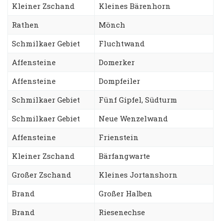
Kleiner Zschand
Kleines Bärenhorn
Rathen
Mönch
Schmilkaer Gebiet
Fluchtwand
Affensteine
Domerker
Affensteine
Dompfeiler
Schmilkaer Gebiet
Fünf Gipfel, Südturm
Schmilkaer Gebiet
Neue Wenzelwand
Affensteine
Frienstein
Kleiner Zschand
Bärfangwarte
Großer Zschand
Kleines Jortanshorn
Brand
Großer Halben
Brand
Riesenechse