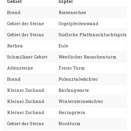
Gebiet
Gipfel
Brand
Riesenechse
Gebiet der Steine
Orgelpfeifenwand
Gebiet der Steine
Südliche Pfaffenschluchtspitze
Rathen
Eule
Schmilkaer Gebiet
Westlicher Rauschenturm
Affensteine
Freier Turm
Brand
Polenztalwächter
Kleiner Zschand
Bärfangwarte
Kleiner Zschand
Wintersteinwächter
Kleiner Zschand
Heringstein
Gebiet der Steine
Nordturm