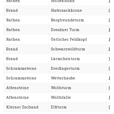
Rathen
Höllenhund
He
Brand
Hafersackkrone
Ol
Rathen
Bergfreundeturm
St
Rathen
Dresdner Turm
Ko
Rathen
Östlicher Feldkopf
Fo
Brand
Schwarzwildturm
Bo
Brand
Lärmchenturm
We
Schrammsteine
Dreifingerturm
Os
Schrammsteine
Wetterhaube
Ka
Affensteine
Wolfsturm
Sü
Affensteine
Wolfsfalle
La
Kleiner Zschand
Elfiturm
St