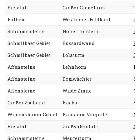
Bielatal
Großer Grenzturm
Ta
Rathen
Westlicher Feldkopf
Di
Schrammsteine
Hoher Torstein
Di
Schmilkaer Gebiet
Bussardwand
Bu
Schmilkaer Gebiet
Lolaturm
Sü
Affensteine
Lehnhorn
Pe
Affensteine
Domwächter
Sä
Affensteine
Wilde Zinne
Ge
Großer Zschand
Kaaba
Sü
Wildensteiner Gebiet
Kanstein-Vorgipfel
Ne
Bielatal
Großvaterstuhl
Ne
Schrammsteine
Meurerturm
We