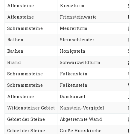
Affensteine
Kreuzturm
We
Affensteine
Friensteinwarte
No
Schrammsteine
Meurerturm
Ro
Rathen
Steinschleuder
Id
Rathen
Honigstein
Sü
Brand
Schwarzwildturm
Gr
Schrammsteine
Falkenstein
Üb
Schrammsteine
Falkenstein
We
Affensteine
Domkanzel
Tr
Wildensteiner Gebiet
Kanstein-Vorgipfel
Li
Gebiet der Steine
Abgetrennte Wand
Fe
Gebiet der Steine
Große Hunskirche
No