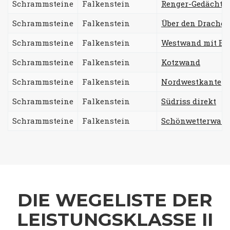
Schrammsteine
Falkenstein
Renger-Gedächtni
Schrammsteine
Falkenstein
Über den Drache
Schrammsteine
Falkenstein
Westwand mit E
Schrammsteine
Falkenstein
Kotzwand
Schrammsteine
Falkenstein
Nordwestkante
Schrammsteine
Falkenstein
Südriss direkt
Schrammsteine
Falkenstein
Schönwetterwan
DIE WEGELISTE DER
LEISTUNGSKLASSE II