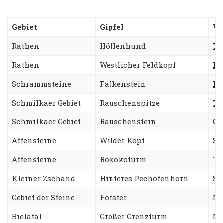
Gebiet
Gipfel
W
Rathen
Höllenhund
Ta
Rathen
Westlicher Feldkopf
Kr
Schrammsteine
Falkenstein
Re
Schmilkaer Gebiet
Rauschenspitze
Ta
Schmilkaer Gebiet
Rauschenstein
Go
Affensteine
Wilder Kopf
St
Affensteine
Rokokoturm
Ta
Kleiner Zschand
Hinteres Pechofenhorn
Sü
Gebiet der Steine
Förster
Ne
Bielatal
Großer Grenzturm
Mä