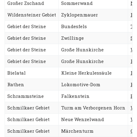
Großer Zschand
Sommerwand
No
Wildensteiner Gebiet
Zyklopenmauer
Ri
Gebiet der Steine
Bundesfels
Ta
Gebiet der Steine
Zwillinge
Sü
Gebiet der Steine
Große Hunskirche
We
Gebiet der Steine
Große Hunskirche
Pr
Bielatal
Kleine Herkulessäule
He
Rathen
Lokomotive-Dom
Kl
Schrammsteine
Falkenstein
Ex
Schmilkaer Gebiet
Turm am Verborgenen Horn
We
Schmilkaer Gebiet
Neue Wenzelwand
Wa
Schmilkaer Gebiet
Märchenturm
Ge