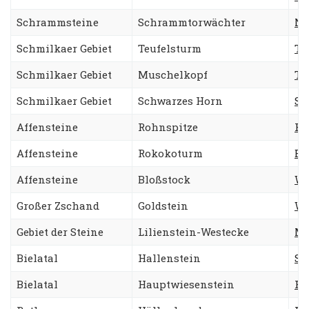
Schrammsteine
Schrammtorwächter
No
Schmilkaer Gebiet
Teufelsturm
Ta
Schmilkaer Gebiet
Muschelkopf
Ta
Schmilkaer Gebiet
Schwarzes Horn
Sc
Affensteine
Rohnspitze
Re
Affensteine
Rokokoturm
Be
Affensteine
Bloßstock
Wa
Großer Zschand
Goldstein
Wa
Gebiet der Steine
Lilienstein-Westecke
Me
Bielatal
Hallenstein
Sü
Bielatal
Hauptwiesenstein
Ro