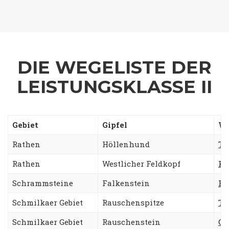
DIE WEGELISTE DER
LEISTUNGSKLASSE II
Gebiet
Gipfel
W
Rathen
Höllenhund
Ta
Rathen
Westlicher Feldkopf
Kr
Schrammsteine
Falkenstein
Re
Schmilkaer Gebiet
Rauschenspitze
Ta
Schmilkaer Gebiet
Rauschenstein
Go