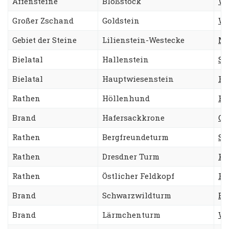
Affensteine
Bloßstock
Wa
Großer Zschand
Goldstein
Wa
Gebiet der Steine
Lilienstein-Westecke
Me
Bielatal
Hallenstein
Sü
Bielatal
Hauptwiesenstein
Ro
Rathen
Höllenhund
He
Brand
Hafersackkrone
Ol
Rathen
Bergfreundeturm
St
Rathen
Dresdner Turm
Ko
Rathen
Östlicher Feldkopf
Fo
Brand
Schwarzwildturm
Bo
Brand
Lärmchenturm
We