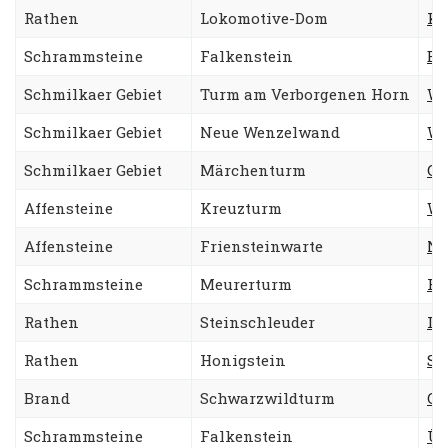
Rathen
Lokomotive-Dom
Kl
Schrammsteine
Falkenstein
Ex
Schmilkaer Gebiet
Turm am Verborgenen Horn
We
Schmilkaer Gebiet
Neue Wenzelwand
Wa
Schmilkaer Gebiet
Märchenturm
Ge
Affensteine
Kreuzturm
We
Affensteine
Friensteinwarte
No
Schrammsteine
Meurerturm
Ro
Rathen
Steinschleuder
Id
Rathen
Honigstein
Sü
Brand
Schwarzwildturm
Gr
Schrammsteine
Falkenstein
Üb