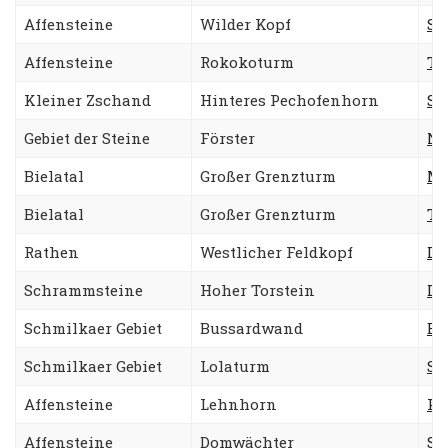
Affensteine
Wilder Kopf
St
Affensteine
Rokokoturm
Ta
Kleiner Zschand
Hinteres Pechofenhorn
Sü
Gebiet der Steine
Förster
Ne
Bielatal
Großer Grenzturm
Mä
Bielatal
Großer Grenzturm
Ta
Rathen
Westlicher Feldkopf
Di
Schrammsteine
Hoher Torstein
Di
Schmilkaer Gebiet
Bussardwand
Bu
Schmilkaer Gebiet
Lolaturm
Sü
Affensteine
Lehnhorn
Pe
Affensteine
Domwächter
Sä