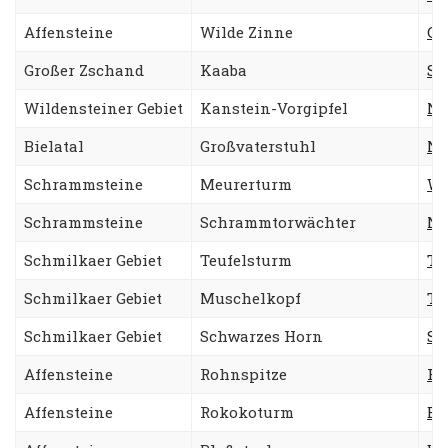
Affensteine
Wilde Zinne
Ge
Großer Zschand
Kaaba
Sü
Wildensteiner Gebiet
Kanstein-Vorgipfel
Ne
Bielatal
Großvaterstuhl
Ne
Schrammsteine
Meurerturm
We
Schrammsteine
Schrammtorwächter
No
Schmilkaer Gebiet
Teufelsturm
Ta
Schmilkaer Gebiet
Muschelkopf
Ta
Schmilkaer Gebiet
Schwarzes Horn
Sc
Affensteine
Rohnspitze
Re
Affensteine
Rokokoturm
Be