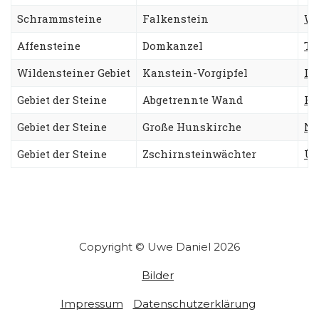
Schrammsteine
Falkenstein
We
Affensteine
Domkanzel
Tr
Wildensteiner Gebiet
Kanstein-Vorgipfel
Li
Gebiet der Steine
Abgetrennte Wand
Fe
Gebiet der Steine
Große Hunskirche
No
Gebiet der Steine
Zschirnsteinwächter
Üb
Copyright © Uwe Daniel 2026
Bilder
Impressum
Datenschutzerklärung