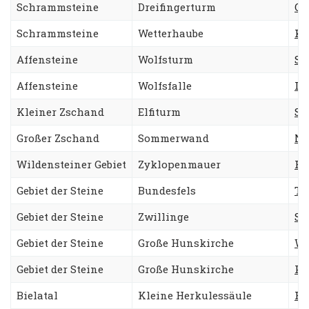
Schrammsteine
Dreifingerturm
Os
Schrammsteine
Wetterhaube
Ka
Affensteine
Wolfsturm
Sü
Affensteine
Wolfsfalle
La
Kleiner Zschand
Elfiturm
St
Großer Zschand
Sommerwand
No
Wildensteiner Gebiet
Zyklopenmauer
Ri
Gebiet der Steine
Bundesfels
Ta
Gebiet der Steine
Zwillinge
Sü
Gebiet der Steine
Große Hunskirche
We
Gebiet der Steine
Große Hunskirche
Pr
Bielatal
Kleine Herkulessäule
He