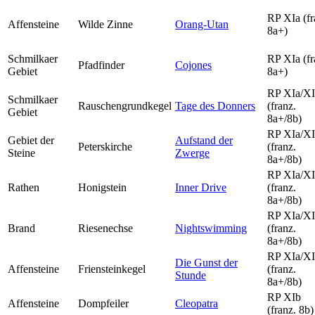
RP XIa (fr
Affensteine
Wilde Zinne
Orang-Utan
8a+)
Schmilkaer
RP XIa (fr
Pfadfinder
Cojones
Gebiet
8a+)
RP XIa/X
Schmilkaer
Rauschengrundkegel
Tage des Donners
(franz.
Gebiet
8a+/8b)
RP XIa/X
Gebiet der
Aufstand der
Peterskirche
(franz.
Steine
Zwerge
8a+/8b)
RP XIa/X
Rathen
Honigstein
Inner Drive
(franz.
8a+/8b)
RP XIa/X
Brand
Riesenechse
Nightswimming
(franz.
8a+/8b)
RP XIa/X
Die Gunst der
Affensteine
Friensteinkegel
(franz.
Stunde
8a+/8b)
RP XIb
Affensteine
Dompfeiler
Cleopatra
(franz. 8b)