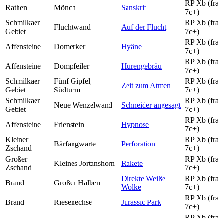
RP Xb (fra
Rathen
Mönch
Sanskrit
7c+)
Schmilkaer
RP Xb (fra
Fluchtwand
Auf der Flucht
Gebiet
7c+)
RP Xb (fra
Affensteine
Domerker
Hyäne
7c+)
RP Xb (fra
Affensteine
Dompfeiler
Hurengebräu
7c+)
Schmilkaer
Fünf Gipfel,
RP Xb (fra
Zeit zum Atmen
Gebiet
Südturm
7c+)
Schmilkaer
RP Xb (fra
Neue Wenzelwand
Schneider angesagt
Gebiet
7c+)
RP Xb (fra
Affensteine
Frienstein
Hypnose
7c+)
Kleiner
RP Xb (fra
Bärfangwarte
Perforation
Zschand
7c+)
Großer
RP Xb (fra
Kleines Jortanshorn
Rakete
Zschand
7c+)
Direkte Weiße
RP Xb (fra
Brand
Großer Halben
Wolke
7c+)
RP Xb (fra
Brand
Riesenechse
Jurassic Park
7c+)
RP Xb (fra