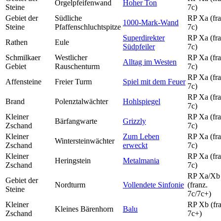
Orgelpfeifenwand
Hoher Ton
Steine
7c)
Gebiet der
Südliche
RP Xa (fra
1000-Mark-Wand
Steine
Pfaffenschluchtspitze
7c)
Superdirekter
RP Xa (fra
Rathen
Eule
Südpfeiler
7c)
Schmilkaer
Westlicher
RP Xa (fra
Alltag im Westen
Gebiet
Rauschenturm
7c)
RP Xa (fra
Affensteine
Freier Turm
Spiel mit dem Feuer
7c)
RP Xa (fra
Brand
Polenztalwächter
Hohlspiegel
7c)
Kleiner
RP Xa (fra
Bärfangwarte
Grizzly
Zschand
7c)
Kleiner
Zum Leben
RP Xa (fra
Wintersteinwächter
Zschand
erweckt
7c)
Kleiner
RP Xa (fra
Heringstein
Metalmania
Zschand
7c)
RP Xa/Xb
Gebiet der
Nordturm
Vollendete Sinfonie
(franz.
Steine
7c/7c+)
Kleiner
RP Xb (fra
Kleines Bärenhorn
Balu
Zschand
7c+)