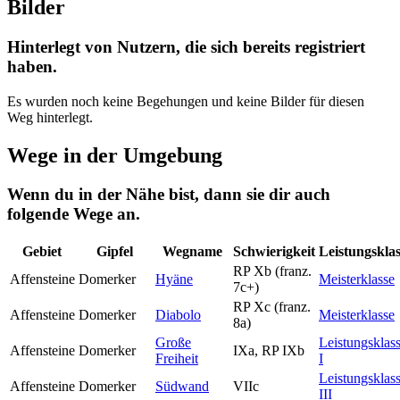
Bilder
Hinterlegt von Nutzern, die sich bereits registriert
haben.
Es wurden noch keine Begehungen und keine Bilder für diesen
Weg hinterlegt.
Wege in der Umgebung
Wenn du in der Nähe bist, dann sie dir auch
folgende Wege an.
Gebiet
Gipfel
Wegname
Schwierigkeit
Leistungsklas
RP Xb (franz.
Affensteine
Domerker
Hyäne
Meisterklasse
7c+)
RP Xc (franz.
Affensteine
Domerker
Diabolo
Meisterklasse
8a)
Große
Leistungsklas
Affensteine
Domerker
IXa, RP IXb
Freiheit
I
Leistungsklas
Affensteine
Domerker
Südwand
VIIc
III