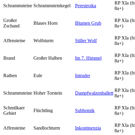
RP XIa (fr
Schrammsteine
Schrammsteinkegel
Perestroika
8a+)
Großer
RP XIa (fr
Blaues Horn
Blumen Grub
Zschand
8a+)
RP XIa (fr
Affensteine
Wolfsturm
Stiller Wolf
8a+)
RP XIa (fr
Brand
Großer Halben
Im 7. Himmel
8a+)
RP XIa (fr
Rathen
Eule
Intruder
8a+)
RP XIa (fr
Schrammsteine
Hoher Torstein
Dampfwalzenballett
8a+)
Schmilkaer
RP XIa (fr
Flüchtling
Subbotnik
Gebiet
8a+)
RP XIa (fr
Affensteine
Sandlochturm
Inkontinenzia
8a+)