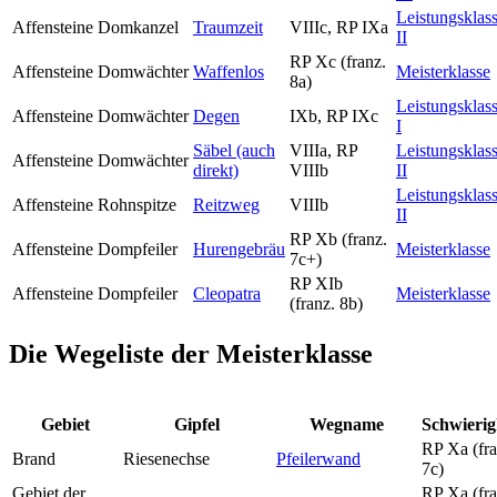
Leistungsklas
Affensteine
Domkanzel
Traumzeit
VIIIc, RP IXa
II
RP Xc (franz.
Affensteine
Domwächter
Waffenlos
Meisterklasse
8a)
Leistungsklas
Affensteine
Domwächter
Degen
IXb, RP IXc
I
Säbel (auch
VIIIa, RP
Leistungsklas
Affensteine
Domwächter
direkt)
VIIIb
II
Leistungsklas
Affensteine
Rohnspitze
Reitzweg
VIIIb
II
RP Xb (franz.
Affensteine
Dompfeiler
Hurengebräu
Meisterklasse
7c+)
RP XIb
Affensteine
Dompfeiler
Cleopatra
Meisterklasse
(franz. 8b)
Die Wegeliste der Meisterklasse
Gebiet
Gipfel
Wegname
Schwierig
RP Xa (fra
Brand
Riesenechse
Pfeilerwand
7c)
Gebiet der
RP Xa (fra