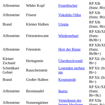
RP XIb
Affensteine
Wilder Kopf
Feuerlöscher
(franz. 8b)
RP XIb
Affensteine
Friseur
Vokuhila Oliba
(franz. 8b)
RP XIb
Brand
Kleiner Halben
Utopia
(franz. 8b)
RP XIb/X
Affensteine
Friensteinwarte
Wiedergeburt
(franz.
8b/8b+)
RP XIb/X
Affensteine
Frienstein
Herr der Ringe
(franz.
8b/8b+)
Kleiner
RP XIc (fr
Heringstein
Überdruckventil
Zschand
8b+)
Schmilkaer
Legenden sterben
RP XIc (fr
Rauschenstein
Gebiet
nie
8b+)
RP XIc (fr
Brand
Großer Halben
Kosmopolit
8b+)
RP XIc/XI
Affensteine
Brosinnadel
Ikarus
(franz.
8b+/8c)
Vertreibung der
RP XIIa
Affensteine
Nonnengärtner
letzten Idealisten
(franz. 8c)