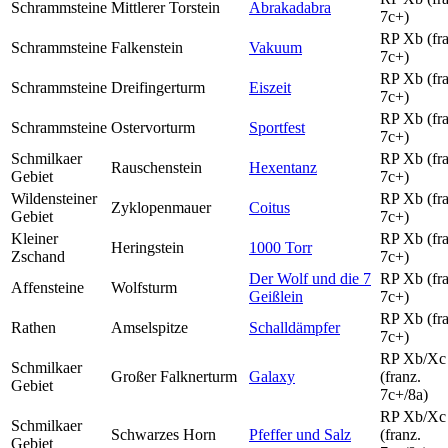
Schrammsteine
Mittlerer Torstein
Abrakadabra
7c+)
RP Xb (fra
Schrammsteine
Falkenstein
Vakuum
7c+)
RP Xb (fra
Schrammsteine
Dreifingerturm
Eiszeit
7c+)
RP Xb (fra
Schrammsteine
Ostervorturm
Sportfest
7c+)
Schmilkaer
RP Xb (fra
Rauschenstein
Hexentanz
Gebiet
7c+)
Wildensteiner
RP Xb (fra
Zyklopenmauer
Coitus
Gebiet
7c+)
Kleiner
RP Xb (fra
Heringstein
1000 Torr
Zschand
7c+)
Der Wolf und die 7
RP Xb (fra
Affensteine
Wolfsturm
Geißlein
7c+)
RP Xb (fra
Rathen
Amselspitze
Schalldämpfer
7c+)
RP Xb/Xc
Schmilkaer
Großer Falknerturm
Galaxy
(franz.
Gebiet
7c+/8a)
RP Xb/Xc
Schmilkaer
Schwarzes Horn
Pfeffer und Salz
(franz.
Gebiet