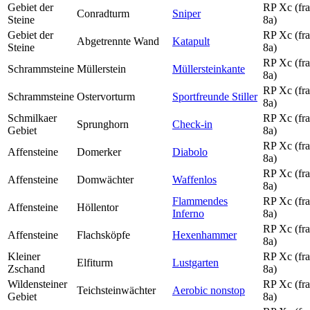
Gebiet der
RP Xc (fra
Conradturm
Sniper
Steine
8a)
Gebiet der
RP Xc (fra
Abgetrennte Wand
Katapult
Steine
8a)
RP Xc (fra
Schrammsteine
Müllerstein
Müllersteinkante
8a)
RP Xc (fra
Schrammsteine
Ostervorturm
Sportfreunde Stiller
8a)
Schmilkaer
RP Xc (fra
Sprunghorn
Check-in
Gebiet
8a)
RP Xc (fra
Affensteine
Domerker
Diabolo
8a)
RP Xc (fra
Affensteine
Domwächter
Waffenlos
8a)
Flammendes
RP Xc (fra
Affensteine
Höllentor
Inferno
8a)
RP Xc (fra
Affensteine
Flachsköpfe
Hexenhammer
8a)
Kleiner
RP Xc (fra
Elfiturm
Lustgarten
Zschand
8a)
Wildensteiner
RP Xc (fra
Teichsteinwächter
Aerobic nonstop
Gebiet
8a)