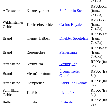
7c+/8a)
RP Xb/Xc
Affensteine
Nonnengärtner
Sinfonie in Stein
(franz.
7c+/8a)
RP Xb/Xc
Wildensteiner
Teichsteinwächter
Casino Royale
(franz.
Gebiet
7c+/8a)
RP Xb/Xc
Brand
Kleiner Halben
Direkter Sportplatz
(franz.
7c+/8a)
RP Xb/Xc
Brand
Riesenechse
Pfeilerkante
(franz.
7c+/8a)
RP Xc (fra
Affensteine
Kreuzturm
Kreuzigung
8a)
Überm Tiefen
RP Xc (fra
Brand
Viermännerturm
Grund
8a)
RP Xc (fra
Affensteine
Dompfeiler
David und Goliath
8a)
Schmilkaer
RP Xc (fra
Teufelsturm
Pferdefuß
Gebiet
8a)
RP Xc (fra
Rathen
Suleika
Panta rhei
8a)