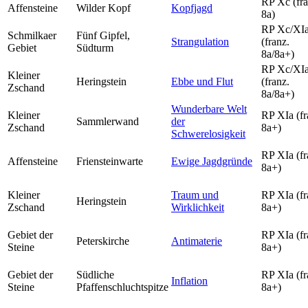
RP Xc (fra
Affensteine
Wilder Kopf
Kopfjagd
8a)
RP Xc/XI
Schmilkaer
Fünf Gipfel,
Strangulation
(franz.
Gebiet
Südturm
8a/8a+)
RP Xc/XI
Kleiner
Heringstein
Ebbe und Flut
(franz.
Zschand
8a/8a+)
Wunderbare Welt
Kleiner
RP XIa (fr
Sammlerwand
der
Zschand
8a+)
Schwerelosigkeit
RP XIa (fr
Affensteine
Friensteinwarte
Ewige Jagdgründe
8a+)
Kleiner
Traum und
RP XIa (fr
Heringstein
Zschand
Wirklichkeit
8a+)
Gebiet der
RP XIa (fr
Peterskirche
Antimaterie
Steine
8a+)
Gebiet der
Südliche
RP XIa (fr
Inflation
Steine
Pfaffenschluchtspitze
8a+)