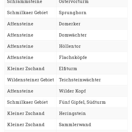
Schrammsteine
Ostervorturm
Schmilkaer Gebiet
Sprunghorn
Affensteine
Domerker
Affensteine
Domwächter
Affensteine
Höllentor
Affensteine
Flachsköpfe
Kleiner Zschand
Elfiturm
Wildensteiner Gebiet
Teichsteinwächter
Affensteine
Wilder Kopf
Schmilkaer Gebiet
Fünf Gipfel, Südturm
Kleiner Zschand
Heringstein
Kleiner Zschand
Sammlerwand