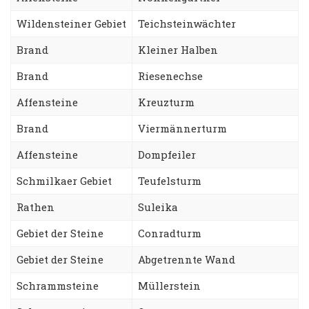
Wildensteiner Gebiet
Teichsteinwächter
Brand
Kleiner Halben
Brand
Riesenechse
Affensteine
Kreuzturm
Brand
Viermännerturm
Affensteine
Dompfeiler
Schmilkaer Gebiet
Teufelsturm
Rathen
Suleika
Gebiet der Steine
Conradturm
Gebiet der Steine
Abgetrennte Wand
Schrammsteine
Müllerstein