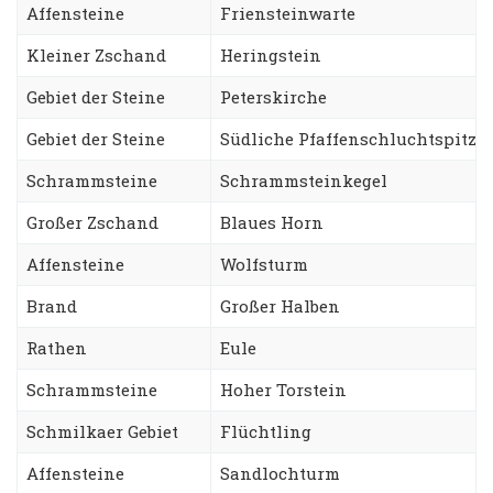
Affensteine
Friensteinwarte
Kleiner Zschand
Heringstein
Gebiet der Steine
Peterskirche
Gebiet der Steine
Südliche Pfaffenschluchtspitze
Schrammsteine
Schrammsteinkegel
Großer Zschand
Blaues Horn
Affensteine
Wolfsturm
Brand
Großer Halben
Rathen
Eule
Schrammsteine
Hoher Torstein
Schmilkaer Gebiet
Flüchtling
Affensteine
Sandlochturm