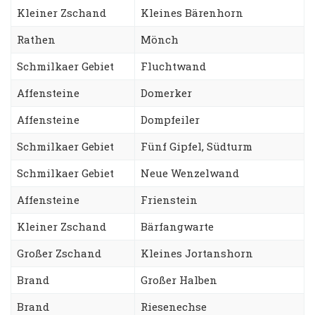
Kleiner Zschand
Kleines Bärenhorn
Rathen
Mönch
Schmilkaer Gebiet
Fluchtwand
Affensteine
Domerker
Affensteine
Dompfeiler
Schmilkaer Gebiet
Fünf Gipfel, Südturm
Schmilkaer Gebiet
Neue Wenzelwand
Affensteine
Frienstein
Kleiner Zschand
Bärfangwarte
Großer Zschand
Kleines Jortanshorn
Brand
Großer Halben
Brand
Riesenechse