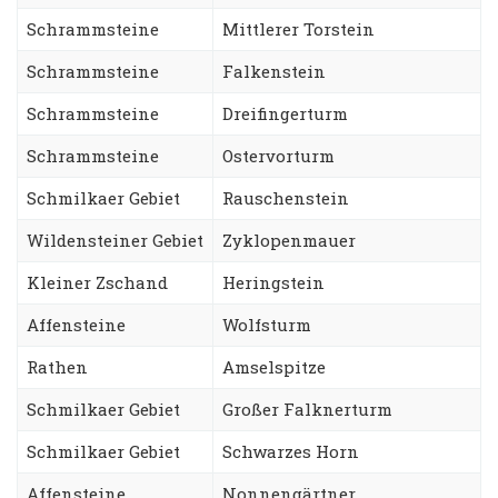
Schrammsteine
Mittlerer Torstein
Schrammsteine
Falkenstein
Schrammsteine
Dreifingerturm
Schrammsteine
Ostervorturm
Schmilkaer Gebiet
Rauschenstein
Wildensteiner Gebiet
Zyklopenmauer
Kleiner Zschand
Heringstein
Affensteine
Wolfsturm
Rathen
Amselspitze
Schmilkaer Gebiet
Großer Falknerturm
Schmilkaer Gebiet
Schwarzes Horn
Affensteine
Nonnengärtner