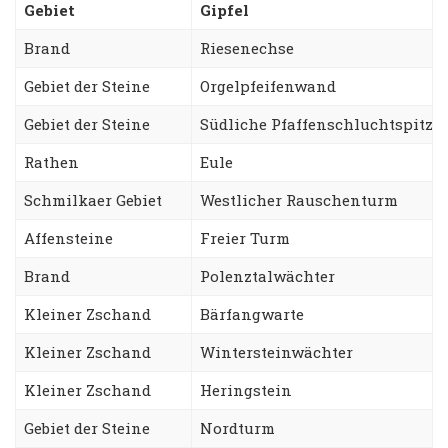
Gebiet
Gipfel
Brand
Riesenechse
Gebiet der Steine
Orgelpfeifenwand
Gebiet der Steine
Südliche Pfaffenschluchtspitze
Rathen
Eule
Schmilkaer Gebiet
Westlicher Rauschenturm
Affensteine
Freier Turm
Brand
Polenztalwächter
Kleiner Zschand
Bärfangwarte
Kleiner Zschand
Wintersteinwächter
Kleiner Zschand
Heringstein
Gebiet der Steine
Nordturm