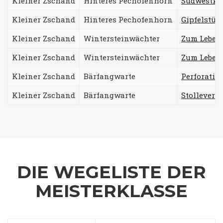
Kleiner Zschand
Hinteres Pechofenhorn
Südwestka
Kleiner Zschand
Hinteres Pechofenhorn
Gipfelstü
Kleiner Zschand
Wintersteinwächter
Zum Leben
Kleiner Zschand
Wintersteinwächter
Zum Leben
Kleiner Zschand
Bärfangwarte
Perforatio
Kleiner Zschand
Bärfangwarte
Stollevers
DIE WEGELISTE DER
MEISTERKLASSE