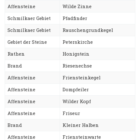
Affensteine
Wilde Zinne
Schmilkaer Gebiet
Pfadfinder
Schmilkaer Gebiet
Rauschengrundkegel
Gebiet der Steine
Peterskirche
Rathen
Honigstein
Brand
Riesenechse
Affensteine
Friensteinkegel
Affensteine
Dompfeiler
Affensteine
Wilder Kopf
Affensteine
Friseur
Brand
Kleiner Halben
Affensteine
Friensteinwarte