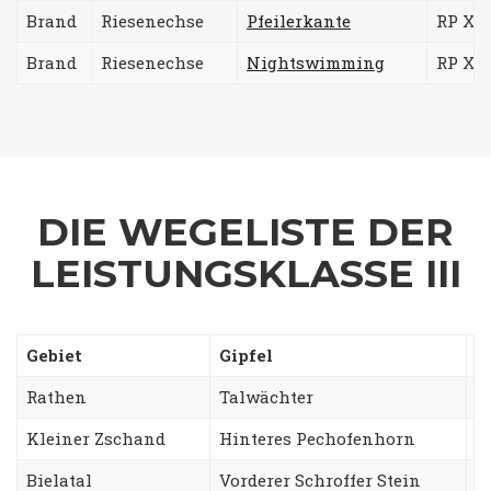
Brand
Riesenechse
Pfeilerkante
RP Xb/
Brand
Riesenechse
Nightswimming
RP XIa
DIE WEGELISTE DER
LEISTUNGSKLASSE III
Gebiet
Gipfel
W
Rathen
Talwächter
O
Kleiner Zschand
Hinteres Pechofenhorn
G
Bielatal
Vorderer Schroffer Stein
W