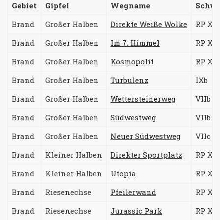
Gebiet
Gipfel
Wegname
Schwi
Brand
Großer Halben
Direkte Weiße Wolke
RP Xb 
Brand
Großer Halben
Im 7. Himmel
RP XIa
Brand
Großer Halben
Kosmopolit
RP XIc
Brand
Großer Halben
Turbulenz
IXb
Brand
Großer Halben
Wettersteinerweg
VIIb
Brand
Großer Halben
Südwestweg
VIIb
Brand
Großer Halben
Neuer Südwestweg
VIIc
Brand
Kleiner Halben
Direkter Sportplatz
RP Xb/
Brand
Kleiner Halben
Utopia
RP XIb 
Brand
Riesenechse
Pfeilerwand
RP Xa 
Brand
Riesenechse
Jurassic Park
RP Xb 