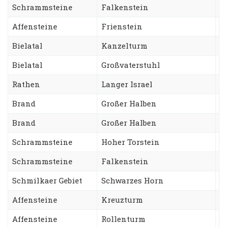
Schrammsteine
Falkenstein
N
Affensteine
Frienstein
F
Bielatal
Kanzelturm
D
Bielatal
Großvaterstuhl
T
Rathen
Langer Israel
A
Brand
Großer Halben
W
Brand
Großer Halben
S
Schrammsteine
Hoher Torstein
S
Schrammsteine
Falkenstein
S
Schmilkaer Gebiet
Schwarzes Horn
S
Affensteine
Kreuzturm
N
Affensteine
Rollenturm
T