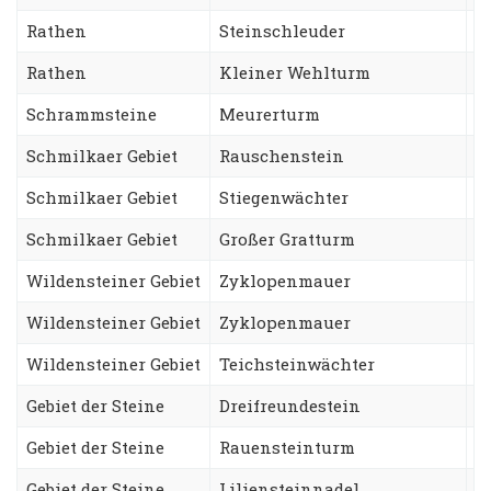
Rathen
Steinschleuder
W
Rathen
Kleiner Wehlturm
F
Schrammsteine
Meurerturm
G
Schmilkaer Gebiet
Rauschenstein
N
Schmilkaer Gebiet
Stiegenwächter
T
Schmilkaer Gebiet
Großer Gratturm
F
Wildensteiner Gebiet
Zyklopenmauer
H
Wildensteiner Gebiet
Zyklopenmauer
M
Wildensteiner Gebiet
Teichsteinwächter
O
Gebiet der Steine
Dreifreundestein
A
Gebiet der Steine
Rauensteinturm
W
Gebiet der Steine
Liliensteinnadel
G