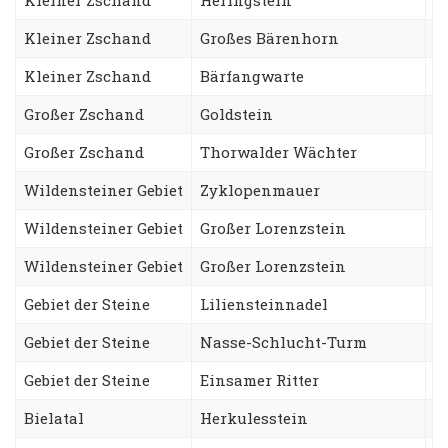
Kleiner Zschand
Großes Bärenhorn
R
Kleiner Zschand
Bärfangwarte
S
Großer Zschand
Goldstein
D
Großer Zschand
Thorwalder Wächter
S
Wildensteiner Gebiet
Zyklopenmauer
F
Wildensteiner Gebiet
Großer Lorenzstein
A
Wildensteiner Gebiet
Großer Lorenzstein
S
Gebiet der Steine
Liliensteinnadel
S
Gebiet der Steine
Nasse-Schlucht-Turm
A
Gebiet der Steine
Einsamer Ritter
J
Bielatal
Herkulesstein
N