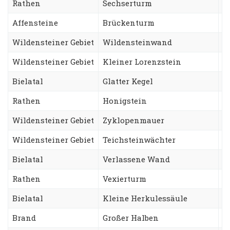
Rathen
Sechserturm
S
Affensteine
Brückenturm
W
Wildensteiner Gebiet
Wildensteinwand
T
Wildensteiner Gebiet
Kleiner Lorenzstein
L
Bielatal
Glatter Kegel
N
Rathen
Honigstein
Z
Wildensteiner Gebiet
Zyklopenmauer
P
Wildensteiner Gebiet
Teichsteinwächter
Z
Bielatal
Verlassene Wand
A
Rathen
Vexierturm
A
Bielatal
Kleine Herkulessäule
H
Brand
Großer Halben
C