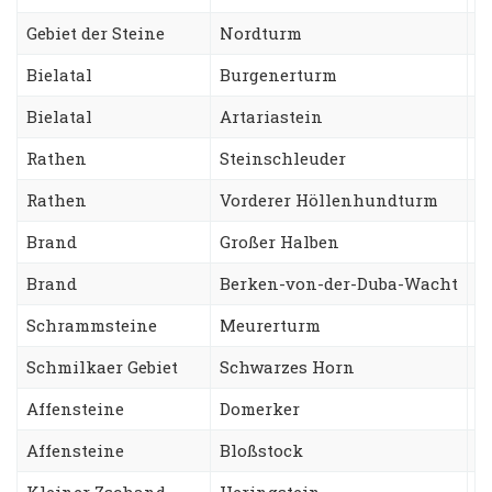
Gebiet der Steine
Nordturm
T
Bielatal
Burgenerturm
N
Bielatal
Artariastein
R
Rathen
Steinschleuder
W
Rathen
Vorderer Höllenhundturm
S
Brand
Großer Halben
N
Brand
Berken-von-der-Duba-Wacht
Z
Schrammsteine
Meurerturm
K
Schmilkaer Gebiet
Schwarzes Horn
B
Affensteine
Domerker
S
Affensteine
Bloßstock
W
Kleiner Zschand
Heringstein
B