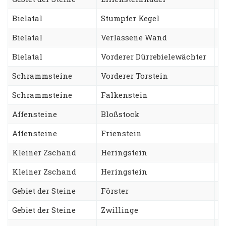
Bielatal
Stumpfer Kegel
S
Bielatal
Verlassene Wand
B
Bielatal
Vorderer Dürrebielewächter
L
Schrammsteine
Vorderer Torstein
E
Schrammsteine
Falkenstein
K
Affensteine
Bloßstock
W
Affensteine
Frienstein
H
Kleiner Zschand
Heringstein
S
Kleiner Zschand
Heringstein
A
Gebiet der Steine
Förster
T
Gebiet der Steine
Zwillinge
N