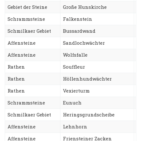
Gebiet der Steine
Große Hunskirche
V
Schrammsteine
Falkenstein
S
Schmilkaer Gebiet
Bussardwand
S
Affensteine
Sandlochwächter
H
Affensteine
Wolfsfalle
S
Rathen
Souffleur
S
Rathen
Höllenhundwächter
G
Rathen
Vexierturm
W
Schrammsteine
Eunuch
S
Schmilkaer Gebiet
Heringsgrundscheibe
K
Affensteine
Lehnhorn
W
Affensteine
Friensteiner Zacken
R