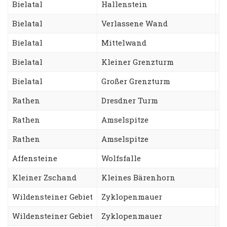
Bielatal
Hallenstein
S
Bielatal
Verlassene Wand
S
Bielatal
Mittelwand
D
Bielatal
Kleiner Grenzturm
F
Bielatal
Großer Grenzturm
N
Rathen
Dresdner Turm
A
Rathen
Amselspitze
R
Rathen
Amselspitze
F
Affensteine
Wolfsfalle
C
Kleiner Zschand
Kleines Bärenhorn
S
Wildensteiner Gebiet
Zyklopenmauer
N
Wildensteiner Gebiet
Zyklopenmauer
T