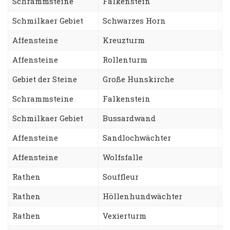
Schrammsteine
Falkenstein
S
Schmilkaer Gebiet
Schwarzes Horn
S
Affensteine
Kreuzturm
N
Affensteine
Rollenturm
T
Gebiet der Steine
Große Hunskirche
V
Schrammsteine
Falkenstein
S
Schmilkaer Gebiet
Bussardwand
S
Affensteine
Sandlochwächter
H
Affensteine
Wolfsfalle
S
Rathen
Souffleur
S
Rathen
Höllenhundwächter
G
Rathen
Vexierturm
W