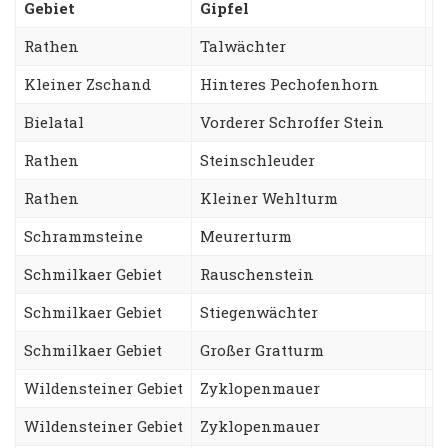
Gebiet
Gipfel
W
Rathen
Talwächter
O
Kleiner Zschand
Hinteres Pechofenhorn
G
Bielatal
Vorderer Schroffer Stein
W
Rathen
Steinschleuder
W
Rathen
Kleiner Wehlturm
F
Schrammsteine
Meurerturm
G
Schmilkaer Gebiet
Rauschenstein
N
Schmilkaer Gebiet
Stiegenwächter
T
Schmilkaer Gebiet
Großer Gratturm
F
Wildensteiner Gebiet
Zyklopenmauer
H
Wildensteiner Gebiet
Zyklopenmauer
M