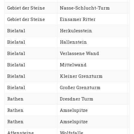
Gebiet der Steine
Nasse-Schlucht-Turm
A
Gebiet der Steine
Einsamer Ritter
J
Bielatal
Herkulesstein
N
Bielatal
Hallenstein
S
Bielatal
Verlassene Wand
S
Bielatal
Mittelwand
D
Bielatal
Kleiner Grenzturm
F
Bielatal
Großer Grenzturm
N
Rathen
Dresdner Turm
A
Rathen
Amselspitze
R
Rathen
Amselspitze
F
Affensteine
Wolfsfalle
C