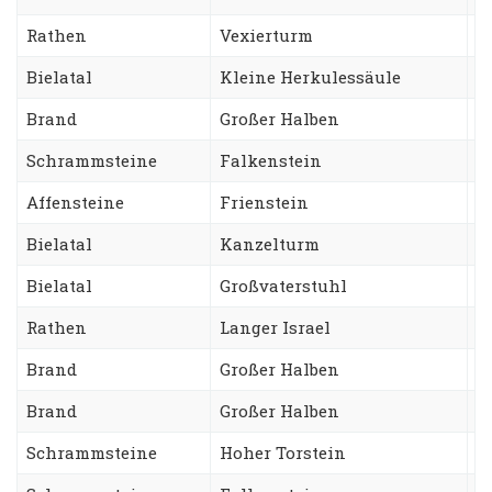
Rathen
Vexierturm
A
Bielatal
Kleine Herkulessäule
H
Brand
Großer Halben
C
Schrammsteine
Falkenstein
N
Affensteine
Frienstein
F
Bielatal
Kanzelturm
D
Bielatal
Großvaterstuhl
T
Rathen
Langer Israel
A
Brand
Großer Halben
W
Brand
Großer Halben
S
Schrammsteine
Hoher Torstein
S