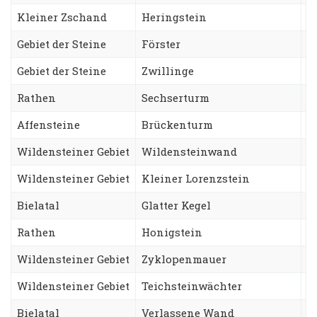
Kleiner Zschand
Heringstein
A
Gebiet der Steine
Förster
T
Gebiet der Steine
Zwillinge
N
Rathen
Sechserturm
S
Affensteine
Brückenturm
W
Wildensteiner Gebiet
Wildensteinwand
T
Wildensteiner Gebiet
Kleiner Lorenzstein
L
Bielatal
Glatter Kegel
N
Rathen
Honigstein
Z
Wildensteiner Gebiet
Zyklopenmauer
P
Wildensteiner Gebiet
Teichsteinwächter
Z
Bielatal
Verlassene Wand
A