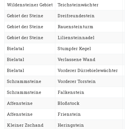
Wildensteiner Gebiet
Teichsteinwächter
O
Gebiet der Steine
Dreifreundestein
A
Gebiet der Steine
Rauensteinturm
W
Gebiet der Steine
Liliensteinnadel
G
Bielatal
Stumpfer Kegel
S
Bielatal
Verlassene Wand
B
Bielatal
Vorderer Dürrebielewächter
L
Schrammsteine
Vorderer Torstein
E
Schrammsteine
Falkenstein
K
Affensteine
Bloßstock
W
Affensteine
Frienstein
H
Kleiner Zschand
Heringstein
S