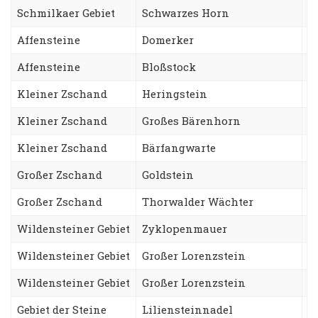
Schmilkaer Gebiet
Schwarzes Horn
B
Affensteine
Domerker
S
Affensteine
Bloßstock
W
Kleiner Zschand
Heringstein
B
Kleiner Zschand
Großes Bärenhorn
R
Kleiner Zschand
Bärfangwarte
S
Großer Zschand
Goldstein
D
Großer Zschand
Thorwalder Wächter
S
Wildensteiner Gebiet
Zyklopenmauer
F
Wildensteiner Gebiet
Großer Lorenzstein
A
Wildensteiner Gebiet
Großer Lorenzstein
S
Gebiet der Steine
Liliensteinnadel
S