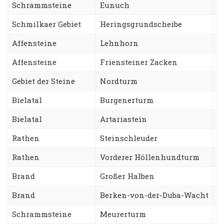
Schrammsteine
Eunuch
S
Schmilkaer Gebiet
Heringsgrundscheibe
K
Affensteine
Lehnhorn
W
Affensteine
Friensteiner Zacken
R
Gebiet der Steine
Nordturm
T
Bielatal
Burgenerturm
N
Bielatal
Artariastein
R
Rathen
Steinschleuder
W
Rathen
Vorderer Höllenhundturm
S
Brand
Großer Halben
N
Brand
Berken-von-der-Duba-Wacht
Z
Schrammsteine
Meurerturm
K