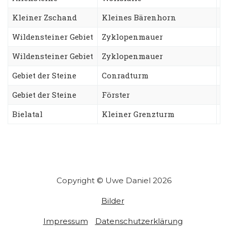
Kleiner Zschand
Kleines Bärenhorn
S
Wildensteiner Gebiet
Zyklopenmauer
N
Wildensteiner Gebiet
Zyklopenmauer
T
Gebiet der Steine
Conradturm
B
Gebiet der Steine
Förster
U
Bielatal
Kleiner Grenzturm
N
Copyright © Uwe Daniel 2026
Bilder
Impressum
Datenschutzerklärung