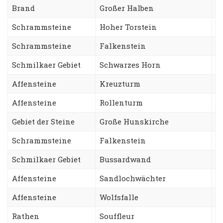
Brand
Großer Halben
S
Schrammsteine
Hoher Torstein
S
Schrammsteine
Falkenstein
S
Schmilkaer Gebiet
Schwarzes Horn
S
Affensteine
Kreuzturm
N
Affensteine
Rollenturm
T
Gebiet der Steine
Große Hunskirche
V
Schrammsteine
Falkenstein
S
Schmilkaer Gebiet
Bussardwand
S
Affensteine
Sandlochwächter
H
Affensteine
Wolfsfalle
S
Rathen
Souffleur
S