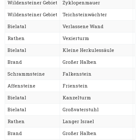
Wildensteiner Gebiet
Zyklopenmauer
P
Wildensteiner Gebiet
Teichsteinwächter
Z
Bielatal
Verlassene Wand
A
Rathen
Vexierturm
A
Bielatal
Kleine Herkulessäule
H
Brand
Großer Halben
C
Schrammsteine
Falkenstein
N
Affensteine
Frienstein
F
Bielatal
Kanzelturm
D
Bielatal
Großvaterstuhl
T
Rathen
Langer Israel
A
Brand
Großer Halben
W