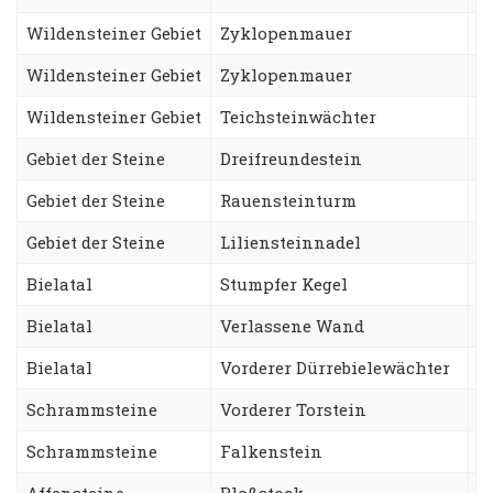
Wildensteiner Gebiet
Zyklopenmauer
H
Wildensteiner Gebiet
Zyklopenmauer
M
Wildensteiner Gebiet
Teichsteinwächter
O
Gebiet der Steine
Dreifreundestein
A
Gebiet der Steine
Rauensteinturm
W
Gebiet der Steine
Liliensteinnadel
G
Bielatal
Stumpfer Kegel
S
Bielatal
Verlassene Wand
B
Bielatal
Vorderer Dürrebielewächter
L
Schrammsteine
Vorderer Torstein
E
Schrammsteine
Falkenstein
K
Affensteine
Bloßstock
W