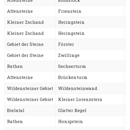
Affensteine
Frienstein
H
Kleiner Zschand
Heringstein
S
Kleiner Zschand
Heringstein
A
Gebiet der Steine
Förster
T
Gebiet der Steine
Zwillinge
N
Rathen
Sechserturm
S
Affensteine
Brückenturm
W
Wildensteiner Gebiet
Wildensteinwand
T
Wildensteiner Gebiet
Kleiner Lorenzstein
L
Bielatal
Glatter Kegel
N
Rathen
Honigstein
Z