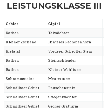
LEISTUNGSKLASSE III
Gebiet
Gipfel
W
Rathen
Talwächter
O
Kleiner Zschand
Hinteres Pechofenhorn
G
Bielatal
Vorderer Schroffer Stein
W
Rathen
Steinschleuder
W
Rathen
Kleiner Wehlturm
F
Schrammsteine
Meurerturm
G
Schmilkaer Gebiet
Rauschenstein
N
Schmilkaer Gebiet
Stiegenwächter
T
Schmilkaer Gebiet
Großer Gratturm
F