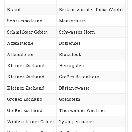
Brand
Berken-von-der-Duba-Wacht
Z
Schrammsteine
Meurerturm
K
Schmilkaer Gebiet
Schwarzes Horn
B
Affensteine
Domerker
S
Affensteine
Bloßstock
W
Kleiner Zschand
Heringstein
B
Kleiner Zschand
Großes Bärenhorn
R
Kleiner Zschand
Bärfangwarte
S
Großer Zschand
Goldstein
D
Großer Zschand
Thorwalder Wächter
S
Wildensteiner Gebiet
Zyklopenmauer
F