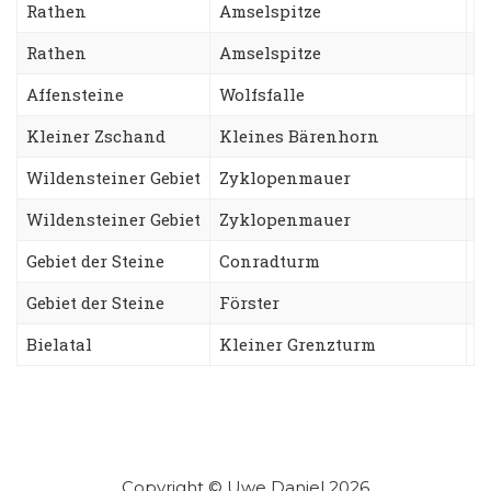
Rathen
Amselspitze
R
Rathen
Amselspitze
F
Affensteine
Wolfsfalle
C
Kleiner Zschand
Kleines Bärenhorn
S
Wildensteiner Gebiet
Zyklopenmauer
N
Wildensteiner Gebiet
Zyklopenmauer
T
Gebiet der Steine
Conradturm
B
Gebiet der Steine
Förster
U
Bielatal
Kleiner Grenzturm
N
Copyright © Uwe Daniel 2026