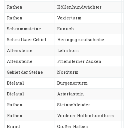
Rathen
Höllenhundwächter
G
Rathen
Vexierturm
W
Schrammsteine
Eunuch
S
Schmilkaer Gebiet
Heringsgrundscheibe
K
Affensteine
Lehnhorn
W
Affensteine
Friensteiner Zacken
R
Gebiet der Steine
Nordturm
T
Bielatal
Burgenerturm
N
Bielatal
Artariastein
R
Rathen
Steinschleuder
W
Rathen
Vorderer Höllenhundturm
S
Brand
Großer Halben
N