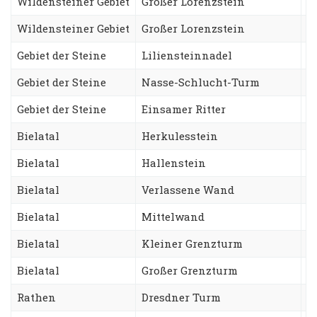
Wildensteiner Gebiet
Großer Lorenzstein
A
Wildensteiner Gebiet
Großer Lorenzstein
S
Gebiet der Steine
Liliensteinnadel
S
Gebiet der Steine
Nasse-Schlucht-Turm
A
Gebiet der Steine
Einsamer Ritter
J
Bielatal
Herkulesstein
N
Bielatal
Hallenstein
S
Bielatal
Verlassene Wand
S
Bielatal
Mittelwand
D
Bielatal
Kleiner Grenzturm
F
Bielatal
Großer Grenzturm
N
Rathen
Dresdner Turm
A