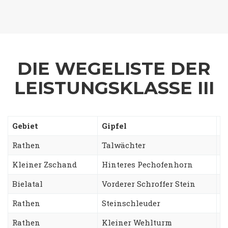
DIE WEGELISTE DER
LEISTUNGSKLASSE III
Gebiet
Gipfel
W
Rathen
Talwächter
O
Kleiner Zschand
Hinteres Pechofenhorn
G
Bielatal
Vorderer Schroffer Stein
W
Rathen
Steinschleuder
W
Rathen
Kleiner Wehlturm
F