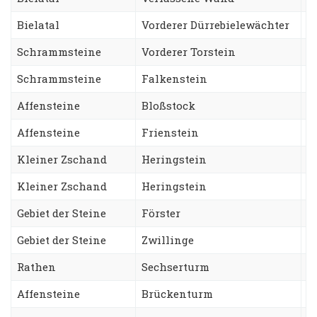
Bielatal
Vorderer Dürrebielewächter
L
Schrammsteine
Vorderer Torstein
E
Schrammsteine
Falkenstein
K
Affensteine
Bloßstock
W
Affensteine
Frienstein
H
Kleiner Zschand
Heringstein
S
Kleiner Zschand
Heringstein
A
Gebiet der Steine
Förster
T
Gebiet der Steine
Zwillinge
N
Rathen
Sechserturm
S
Affensteine
Brückenturm
W