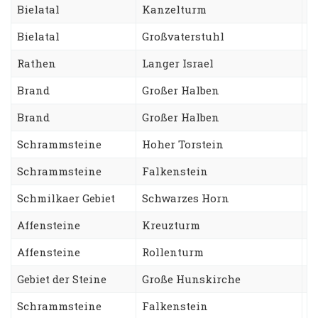
Bielatal
Kanzelturm
D
Bielatal
Großvaterstuhl
T
Rathen
Langer Israel
A
Brand
Großer Halben
W
Brand
Großer Halben
S
Schrammsteine
Hoher Torstein
S
Schrammsteine
Falkenstein
S
Schmilkaer Gebiet
Schwarzes Horn
S
Affensteine
Kreuzturm
N
Affensteine
Rollenturm
T
Gebiet der Steine
Große Hunskirche
V
Schrammsteine
Falkenstein
S