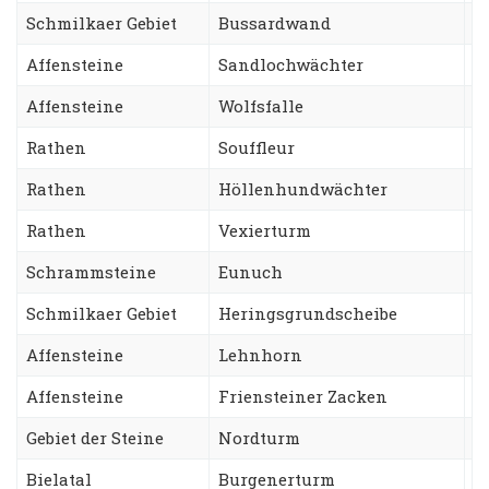
Schmilkaer Gebiet
Bussardwand
S
Affensteine
Sandlochwächter
H
Affensteine
Wolfsfalle
S
Rathen
Souffleur
S
Rathen
Höllenhundwächter
G
Rathen
Vexierturm
W
Schrammsteine
Eunuch
S
Schmilkaer Gebiet
Heringsgrundscheibe
K
Affensteine
Lehnhorn
W
Affensteine
Friensteiner Zacken
R
Gebiet der Steine
Nordturm
T
Bielatal
Burgenerturm
N