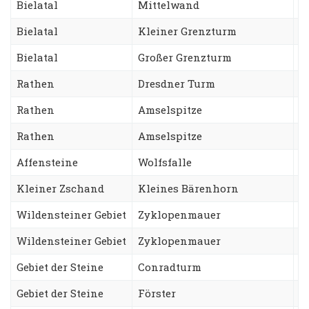
Bielatal
Mittelwand
D
Bielatal
Kleiner Grenzturm
F
Bielatal
Großer Grenzturm
N
Rathen
Dresdner Turm
A
Rathen
Amselspitze
R
Rathen
Amselspitze
F
Affensteine
Wolfsfalle
C
Kleiner Zschand
Kleines Bärenhorn
S
Wildensteiner Gebiet
Zyklopenmauer
N
Wildensteiner Gebiet
Zyklopenmauer
T
Gebiet der Steine
Conradturm
B
Gebiet der Steine
Förster
U