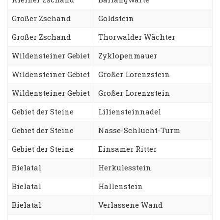
Großer Zschand
Goldstein
D
Großer Zschand
Thorwalder Wächter
S
Wildensteiner Gebiet
Zyklopenmauer
F
Wildensteiner Gebiet
Großer Lorenzstein
A
Wildensteiner Gebiet
Großer Lorenzstein
S
Gebiet der Steine
Liliensteinnadel
S
Gebiet der Steine
Nasse-Schlucht-Turm
A
Gebiet der Steine
Einsamer Ritter
J
Bielatal
Herkulesstein
N
Bielatal
Hallenstein
S
Bielatal
Verlassene Wand
S