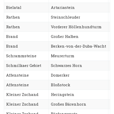
Bielatal
Artariastein
R
Rathen
Steinschleuder
W
Rathen
Vorderer Höllenhundturm
S
Brand
Großer Halben
N
Brand
Berken-von-der-Duba-Wacht
Z
Schrammsteine
Meurerturm
K
Schmilkaer Gebiet
Schwarzes Horn
B
Affensteine
Domerker
S
Affensteine
Bloßstock
W
Kleiner Zschand
Heringstein
B
Kleiner Zschand
Großes Bärenhorn
R
Kleiner Zschand
Bärfangwarte
S