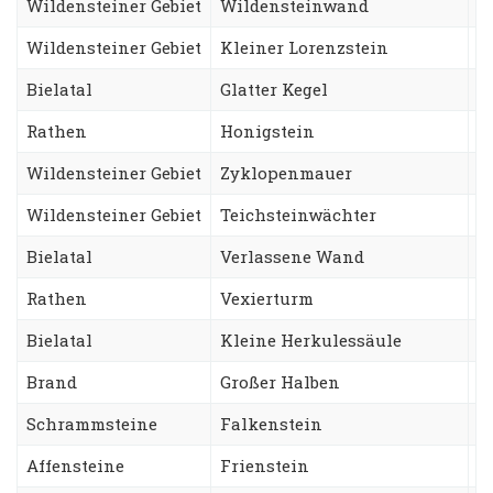
Wildensteiner Gebiet
Wildensteinwand
T
Wildensteiner Gebiet
Kleiner Lorenzstein
L
Bielatal
Glatter Kegel
N
Rathen
Honigstein
Z
Wildensteiner Gebiet
Zyklopenmauer
P
Wildensteiner Gebiet
Teichsteinwächter
Z
Bielatal
Verlassene Wand
A
Rathen
Vexierturm
A
Bielatal
Kleine Herkulessäule
H
Brand
Großer Halben
C
Schrammsteine
Falkenstein
N
Affensteine
Frienstein
F