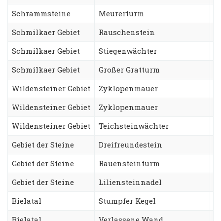
Schrammsteine
Meurerturm
G
Schmilkaer Gebiet
Rauschenstein
N
Schmilkaer Gebiet
Stiegenwächter
T
Schmilkaer Gebiet
Großer Gratturm
F
Wildensteiner Gebiet
Zyklopenmauer
H
Wildensteiner Gebiet
Zyklopenmauer
M
Wildensteiner Gebiet
Teichsteinwächter
O
Gebiet der Steine
Dreifreundestein
A
Gebiet der Steine
Rauensteinturm
W
Gebiet der Steine
Liliensteinnadel
G
Bielatal
Stumpfer Kegel
S
Bielatal
Verlassene Wand
B