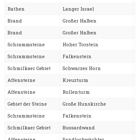
Rathen
Langer Israel
A
Brand
Großer Halben
W
Brand
Großer Halben
S
Schrammsteine
Hoher Torstein
S
Schrammsteine
Falkenstein
S
Schmilkaer Gebiet
Schwarzes Horn
S
Affensteine
Kreuzturm
N
Affensteine
Rollenturm
T
Gebiet der Steine
Große Hunskirche
V
Schrammsteine
Falkenstein
S
Schmilkaer Gebiet
Bussardwand
S
Affensteine
Sandlochwächter
H