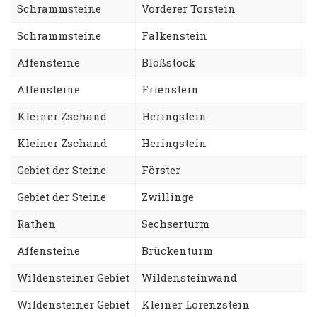
Schrammsteine
Vorderer Torstein
E
Schrammsteine
Falkenstein
K
Affensteine
Bloßstock
W
Affensteine
Frienstein
H
Kleiner Zschand
Heringstein
S
Kleiner Zschand
Heringstein
A
Gebiet der Steine
Förster
T
Gebiet der Steine
Zwillinge
N
Rathen
Sechserturm
S
Affensteine
Brückenturm
W
Wildensteiner Gebiet
Wildensteinwand
T
Wildensteiner Gebiet
Kleiner Lorenzstein
L