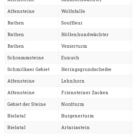
Affensteine
Wolfsfalle
S
Rathen
Souffleur
S
Rathen
Höllenhundwächter
G
Rathen
Vexierturm
W
Schrammsteine
Eunuch
S
Schmilkaer Gebiet
Heringsgrundscheibe
K
Affensteine
Lehnhorn
W
Affensteine
Friensteiner Zacken
R
Gebiet der Steine
Nordturm
T
Bielatal
Burgenerturm
N
Bielatal
Artariastein
R