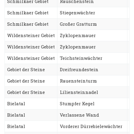
Schmilkaer Gebiet
Rauschenstein
N
Schmilkaer Gebiet
Stiegenwächter
T
Schmilkaer Gebiet
Großer Gratturm
F
Wildensteiner Gebiet
Zyklopenmauer
H
Wildensteiner Gebiet
Zyklopenmauer
M
Wildensteiner Gebiet
Teichsteinwächter
O
Gebiet der Steine
Dreifreundestein
A
Gebiet der Steine
Rauensteinturm
W
Gebiet der Steine
Liliensteinnadel
G
Bielatal
Stumpfer Kegel
S
Bielatal
Verlassene Wand
B
Bielatal
Vorderer Dürrebielewächter
L