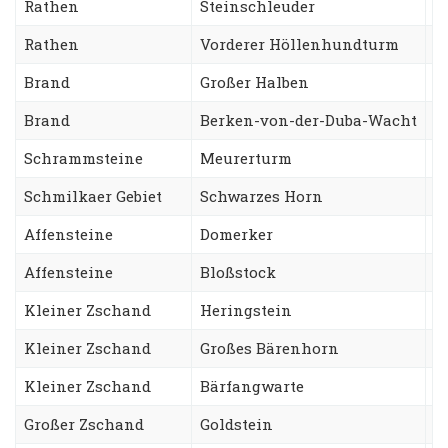
Rathen
Steinschleuder
W
Rathen
Vorderer Höllenhundturm
S
Brand
Großer Halben
N
Brand
Berken-von-der-Duba-Wacht
Z
Schrammsteine
Meurerturm
K
Schmilkaer Gebiet
Schwarzes Horn
B
Affensteine
Domerker
S
Affensteine
Bloßstock
W
Kleiner Zschand
Heringstein
B
Kleiner Zschand
Großes Bärenhorn
R
Kleiner Zschand
Bärfangwarte
S
Großer Zschand
Goldstein
D