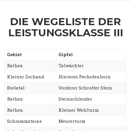
DIE WEGELISTE DER
LEISTUNGSKLASSE III
Gebiet
Gipfel
W
Rathen
Talwächter
O
Kleiner Zschand
Hinteres Pechofenhorn
G
Bielatal
Vorderer Schroffer Stein
W
Rathen
Steinschleuder
W
Rathen
Kleiner Wehlturm
F
Schrammsteine
Meurerturm
G