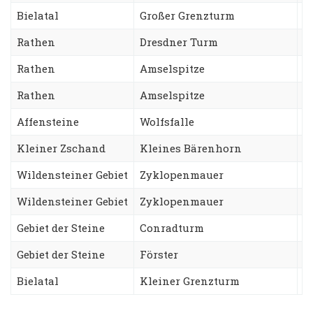
Bielatal
Großer Grenzturm
N
Rathen
Dresdner Turm
A
Rathen
Amselspitze
R
Rathen
Amselspitze
F
Affensteine
Wolfsfalle
C
Kleiner Zschand
Kleines Bärenhorn
S
Wildensteiner Gebiet
Zyklopenmauer
N
Wildensteiner Gebiet
Zyklopenmauer
T
Gebiet der Steine
Conradturm
B
Gebiet der Steine
Förster
U
Bielatal
Kleiner Grenzturm
N