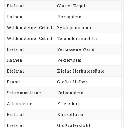
Bielatal
Glatter Kegel
N
Rathen
Honigstein
Z
Wildensteiner Gebiet
Zyklopenmauer
P
Wildensteiner Gebiet
Teichsteinwächter
Z
Bielatal
Verlassene Wand
A
Rathen
Vexierturm
A
Bielatal
Kleine Herkulessäule
H
Brand
Großer Halben
C
Schrammsteine
Falkenstein
N
Affensteine
Frienstein
F
Bielatal
Kanzelturm
D
Bielatal
Großvaterstuhl
T