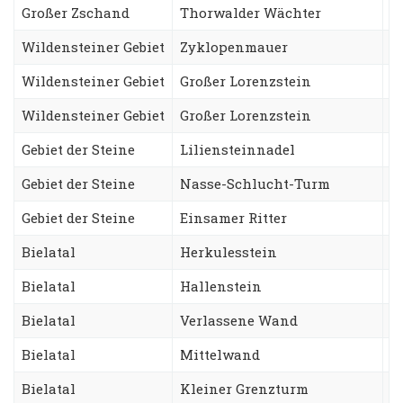
Großer Zschand
Thorwalder Wächter
S
Wildensteiner Gebiet
Zyklopenmauer
F
Wildensteiner Gebiet
Großer Lorenzstein
A
Wildensteiner Gebiet
Großer Lorenzstein
S
Gebiet der Steine
Liliensteinnadel
S
Gebiet der Steine
Nasse-Schlucht-Turm
A
Gebiet der Steine
Einsamer Ritter
J
Bielatal
Herkulesstein
N
Bielatal
Hallenstein
S
Bielatal
Verlassene Wand
S
Bielatal
Mittelwand
D
Bielatal
Kleiner Grenzturm
F