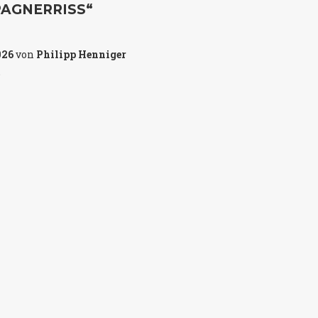
AGNERRISS“
026
von
Philipp Henniger
.