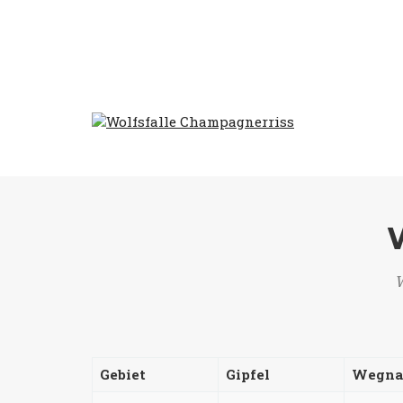
W
Gebiet
Gipfel
Wegn