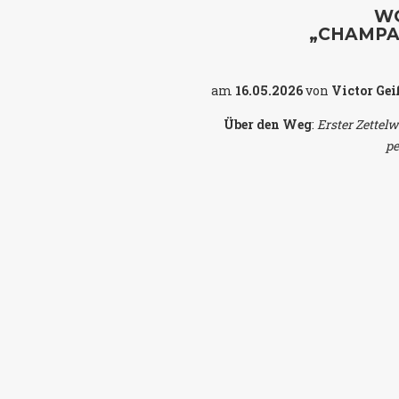
W
„CHAMPA
am
16.05.2026
von
Victor Gei
Über den Weg
:
Erster Zettel
pe