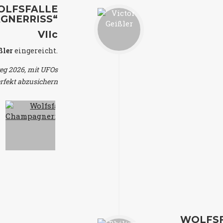
OLFSFALLE
GNERRISS“
VIIc
ßler
eingereicht.
weg 2026, mit UFOs
rfekt abzusichern
WOLFS