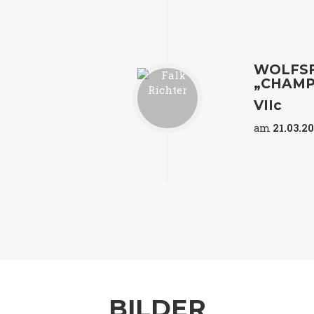
WOLFS
„CHAMP
VIIc
am
21.03.2
BILDER