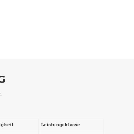
G
n.
igkeit
Leistungsklasse