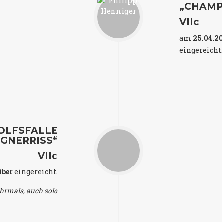
„CHAMP
VIIc
am
25.04.2
eingereicht
OLFSFALLE
GNERRISS“
VIIc
iber
eingereicht.
hrmals, auch solo