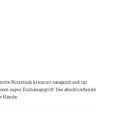
s erste Rissstück klemmt saugend und im
inem super Einhängegriff. Das abschließende
le Hände.