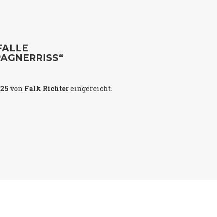
FALLE
AGNERRISS“
025
von
Falk Richter
eingereicht.