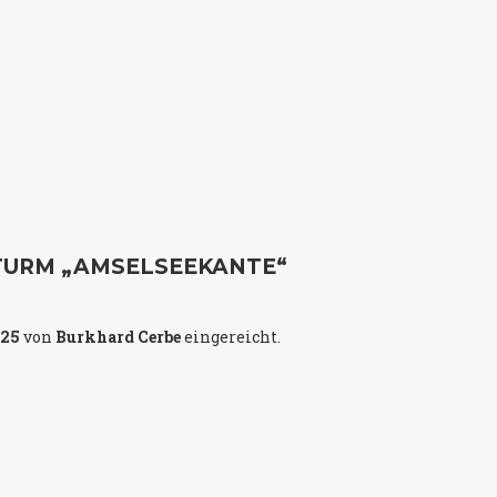
TURM „AMSELSEEKANTE“
025
von
Burkhard Cerbe
eingereicht.