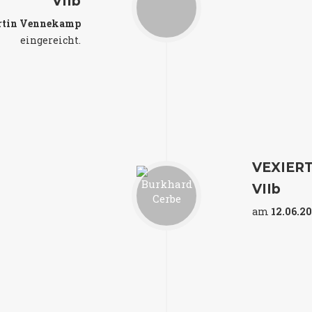
VIIb
rtin Vennekamp
eingereicht.
VEXIER
VIIb
am
12.06.2