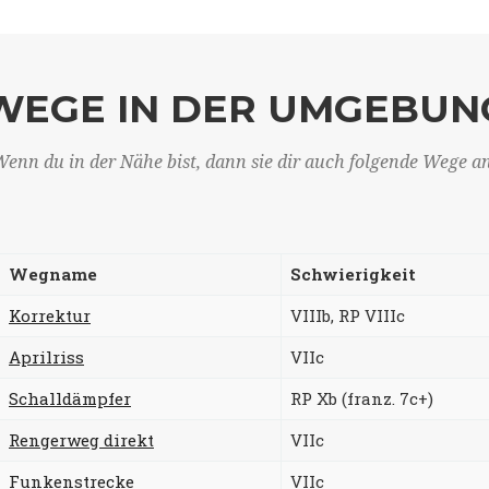
WEGE IN DER UMGEBUN
enn du in der Nähe bist, dann sie dir auch folgende Wege a
Wegname
Schwierigkeit
Korrektur
VIIIb, RP VIIIc
Aprilriss
VIIc
Schalldämpfer
RP Xb (franz. 7c+)
Rengerweg direkt
VIIc
Funkenstrecke
VIIc