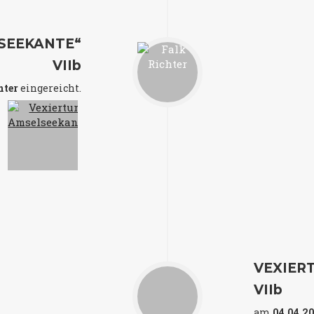
SEEKANTE“
VIIb
hter
eingereicht.
VEXIER
VIIb
am
04.04.2