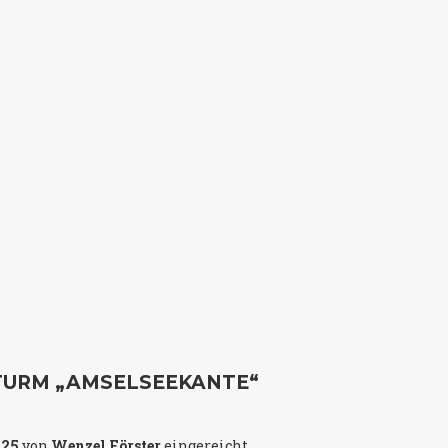
TURM „AMSELSEEKANTE“
025
von
Wenzel Förster
eingereicht.