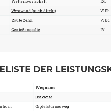
Fretternwirtschaft
IXb
Westwand (auch direkt)
VIIIb
Route Zehn
VIIIc,
Genießerspalte
IV
ELISTE DER LEISTUNGSKL
Wegname
Ostkante
enhorn
Gipfelstürmerweg