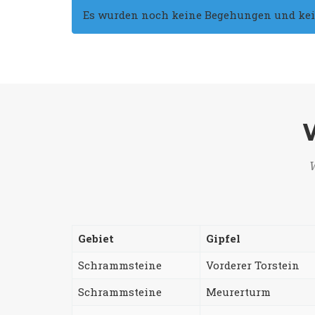
Es wurden noch keine Begehungen und keine
W
Gebiet
Gipfel
Schrammsteine
Vorderer Torstein
Schrammsteine
Meurerturm