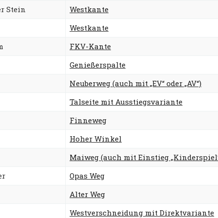
r Stein
Westkante
Westkante
m
FKV-Kante
Genießerspalte
Neuberweg (auch mit „EV“ oder „AV“)
Talseite mit Ausstiegsvariante
Finneweg
Hoher Winkel
Maiweg (auch mit Einstieg „Kinderspiel
er
Opas Weg
Alter Weg
Westverschneidung mit Direktvariante