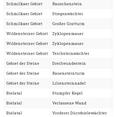
Schmilkaer Gebiet
Rauschenstein
N
Schmilkaer Gebiet
Stiegenwächter
T
Schmilkaer Gebiet
Großer Gratturm
F
Wildensteiner Gebiet
Zyklopenmauer
H
Wildensteiner Gebiet
Zyklopenmauer
M
Wildensteiner Gebiet
Teichsteinwächter
O
Gebiet der Steine
Dreifreundestein
A
Gebiet der Steine
Rauensteinturm
W
Gebiet der Steine
Liliensteinnadel
G
Bielatal
Stumpfer Kegel
S
Bielatal
Verlassene Wand
B
Bielatal
Vorderer Dürrebielewächter
L