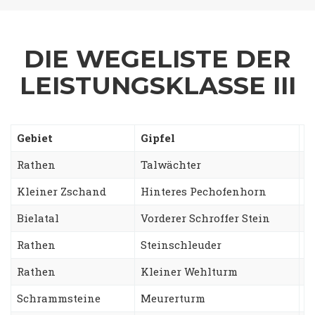
DIE WEGELISTE DER
LEISTUNGSKLASSE III
Gebiet
Gipfel
W
Rathen
Talwächter
O
Kleiner Zschand
Hinteres Pechofenhorn
G
Bielatal
Vorderer Schroffer Stein
W
Rathen
Steinschleuder
W
Rathen
Kleiner Wehlturm
F
Schrammsteine
Meurerturm
G