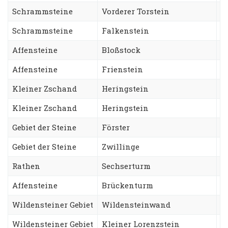
Schrammsteine
Vorderer Torstein
E
Schrammsteine
Falkenstein
K
Affensteine
Bloßstock
W
Affensteine
Frienstein
H
Kleiner Zschand
Heringstein
S
Kleiner Zschand
Heringstein
A
Gebiet der Steine
Förster
T
Gebiet der Steine
Zwillinge
N
Rathen
Sechserturm
S
Affensteine
Brückenturm
W
Wildensteiner Gebiet
Wildensteinwand
T
Wildensteiner Gebiet
Kleiner Lorenzstein
L