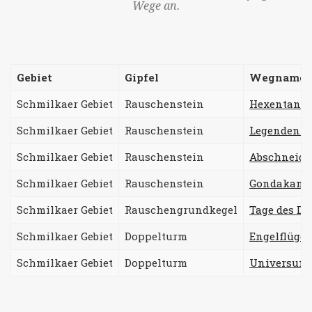
Wege an.
Gebiet
Gipfel
Wegname
Schmilkaer Gebiet
Rauschenstein
Hexentanz
Schmilkaer Gebiet
Rauschenstein
Legenden st
Schmilkaer Gebiet
Rauschenstein
Abschneide
Schmilkaer Gebiet
Rauschenstein
Gondakant
Schmilkaer Gebiet
Rauschengrundkegel
Tage des D
Schmilkaer Gebiet
Doppelturm
Engelflügel
Schmilkaer Gebiet
Doppelturm
Universum