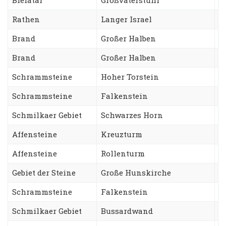
Rathen
Langer Israel
A
Brand
Großer Halben
W
Brand
Großer Halben
S
Schrammsteine
Hoher Torstein
S
Schrammsteine
Falkenstein
S
Schmilkaer Gebiet
Schwarzes Horn
S
Affensteine
Kreuzturm
N
Affensteine
Rollenturm
T
Gebiet der Steine
Große Hunskirche
V
Schrammsteine
Falkenstein
S
Schmilkaer Gebiet
Bussardwand
S