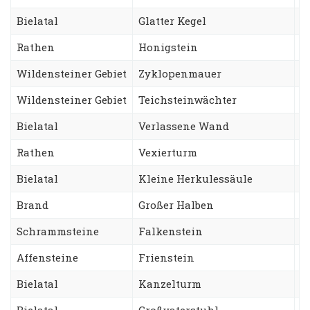
Bielatal
Glatter Kegel
N
Rathen
Honigstein
Z
Wildensteiner Gebiet
Zyklopenmauer
P
Wildensteiner Gebiet
Teichsteinwächter
Z
Bielatal
Verlassene Wand
A
Rathen
Vexierturm
A
Bielatal
Kleine Herkulessäule
H
Brand
Großer Halben
C
Schrammsteine
Falkenstein
N
Affensteine
Frienstein
F
Bielatal
Kanzelturm
D
Bielatal
Großvaterstuhl
T