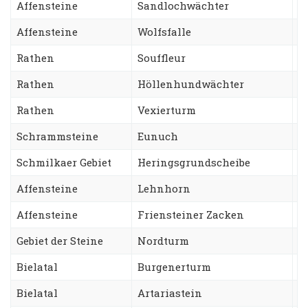
Affensteine
Sandlochwächter
H
Affensteine
Wolfsfalle
S
Rathen
Souffleur
S
Rathen
Höllenhundwächter
G
Rathen
Vexierturm
W
Schrammsteine
Eunuch
S
Schmilkaer Gebiet
Heringsgrundscheibe
K
Affensteine
Lehnhorn
W
Affensteine
Friensteiner Zacken
R
Gebiet der Steine
Nordturm
T
Bielatal
Burgenerturm
N
Bielatal
Artariastein
R