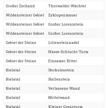
Großer Zschand
Thorwalder Wächter
S
Wildensteiner Gebiet
Zyklopenmauer
F
Wildensteiner Gebiet
Großer Lorenzstein
A
Wildensteiner Gebiet
Großer Lorenzstein
S
Gebiet der Steine
Liliensteinnadel
S
Gebiet der Steine
Nasse-Schlucht-Turm
A
Gebiet der Steine
Einsamer Ritter
J
Bielatal
Herkulesstein
N
Bielatal
Hallenstein
S
Bielatal
Verlassene Wand
S
Bielatal
Mittelwand
D
Bielatal
Kleiner Grenzturm
F