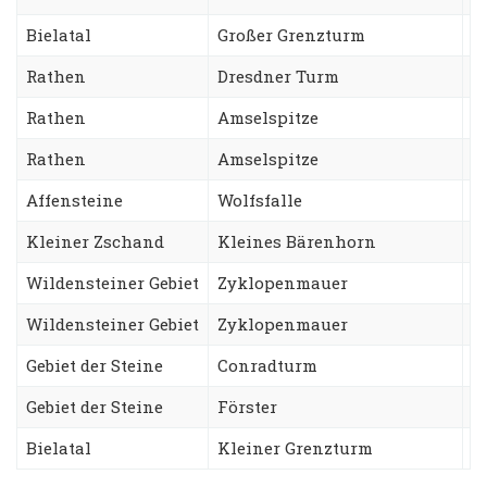
Bielatal
Großer Grenzturm
N
Rathen
Dresdner Turm
A
Rathen
Amselspitze
R
Rathen
Amselspitze
F
Affensteine
Wolfsfalle
C
Kleiner Zschand
Kleines Bärenhorn
S
Wildensteiner Gebiet
Zyklopenmauer
N
Wildensteiner Gebiet
Zyklopenmauer
T
Gebiet der Steine
Conradturm
B
Gebiet der Steine
Förster
U
Bielatal
Kleiner Grenzturm
N