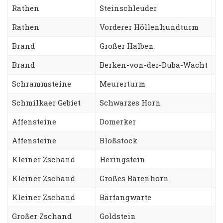
Rathen
Steinschleuder
W
Rathen
Vorderer Höllenhundturm
S
Brand
Großer Halben
N
Brand
Berken-von-der-Duba-Wacht
Z
Schrammsteine
Meurerturm
K
Schmilkaer Gebiet
Schwarzes Horn
B
Affensteine
Domerker
S
Affensteine
Bloßstock
W
Kleiner Zschand
Heringstein
B
Kleiner Zschand
Großes Bärenhorn
R
Kleiner Zschand
Bärfangwarte
S
Großer Zschand
Goldstein
D