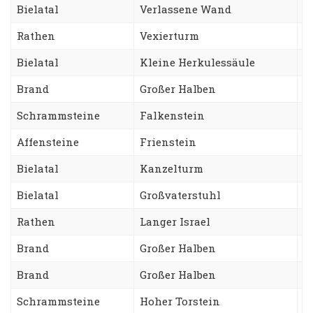
Bielatal
Verlassene Wand
A
Rathen
Vexierturm
A
Bielatal
Kleine Herkulessäule
H
Brand
Großer Halben
C
Schrammsteine
Falkenstein
N
Affensteine
Frienstein
F
Bielatal
Kanzelturm
D
Bielatal
Großvaterstuhl
T
Rathen
Langer Israel
A
Brand
Großer Halben
W
Brand
Großer Halben
S
Schrammsteine
Hoher Torstein
S