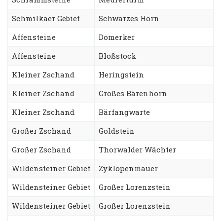
Schmilkaer Gebiet
Schwarzes Horn
B
Affensteine
Domerker
S
Affensteine
Bloßstock
W
Kleiner Zschand
Heringstein
B
Kleiner Zschand
Großes Bärenhorn
R
Kleiner Zschand
Bärfangwarte
S
Großer Zschand
Goldstein
D
Großer Zschand
Thorwalder Wächter
S
Wildensteiner Gebiet
Zyklopenmauer
F
Wildensteiner Gebiet
Großer Lorenzstein
A
Wildensteiner Gebiet
Großer Lorenzstein
S