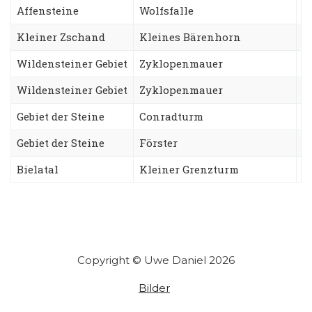
Affensteine
Wolfsfalle
C
Kleiner Zschand
Kleines Bärenhorn
S
Wildensteiner Gebiet
Zyklopenmauer
N
Wildensteiner Gebiet
Zyklopenmauer
T
Gebiet der Steine
Conradturm
B
Gebiet der Steine
Förster
U
Bielatal
Kleiner Grenzturm
N
Copyright © Uwe Daniel 2026
Bilder