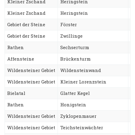
Kleiner Zschand
Heringstein
S
Kleiner Zschand
Heringstein
A
Gebiet der Steine
Förster
T
Gebiet der Steine
Zwillinge
N
Rathen
Sechserturm
S
Affensteine
Brückenturm
W
Wildensteiner Gebiet
Wildensteinwand
T
Wildensteiner Gebiet
Kleiner Lorenzstein
L
Bielatal
Glatter Kegel
N
Rathen
Honigstein
Z
Wildensteiner Gebiet
Zyklopenmauer
P
Wildensteiner Gebiet
Teichsteinwächter
Z