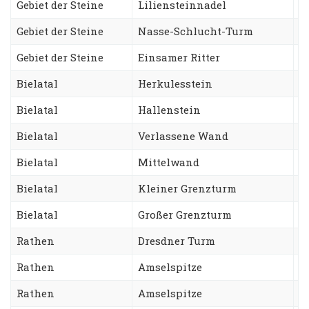
Gebiet der Steine
Liliensteinnadel
S
Gebiet der Steine
Nasse-Schlucht-Turm
A
Gebiet der Steine
Einsamer Ritter
J
Bielatal
Herkulesstein
N
Bielatal
Hallenstein
S
Bielatal
Verlassene Wand
S
Bielatal
Mittelwand
D
Bielatal
Kleiner Grenzturm
F
Bielatal
Großer Grenzturm
N
Rathen
Dresdner Turm
A
Rathen
Amselspitze
R
Rathen
Amselspitze
F