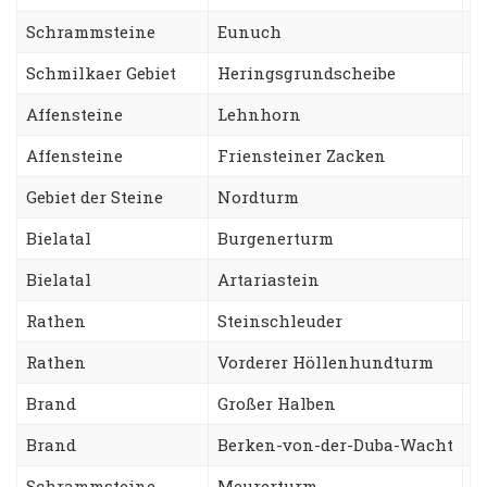
Schrammsteine
Eunuch
S
Schmilkaer Gebiet
Heringsgrundscheibe
K
Affensteine
Lehnhorn
W
Affensteine
Friensteiner Zacken
R
Gebiet der Steine
Nordturm
T
Bielatal
Burgenerturm
N
Bielatal
Artariastein
R
Rathen
Steinschleuder
W
Rathen
Vorderer Höllenhundturm
S
Brand
Großer Halben
N
Brand
Berken-von-der-Duba-Wacht
Z
Schrammsteine
Meurerturm
K