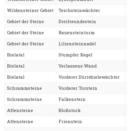
Wildensteiner Gebiet
Teichsteinwächter
O
Gebiet der Steine
Dreifreundestein
A
Gebiet der Steine
Rauensteinturm
W
Gebiet der Steine
Liliensteinnadel
G
Bielatal
Stumpfer Kegel
S
Bielatal
Verlassene Wand
B
Bielatal
Vorderer Dürrebielewächter
L
Schrammsteine
Vorderer Torstein
E
Schrammsteine
Falkenstein
K
Affensteine
Bloßstock
W
Affensteine
Frienstein
H