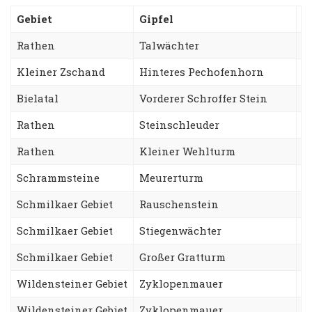
Gebiet
Gipfel
W
Rathen
Talwächter
O
Kleiner Zschand
Hinteres Pechofenhorn
G
Bielatal
Vorderer Schroffer Stein
W
Rathen
Steinschleuder
W
Rathen
Kleiner Wehlturm
F
Schrammsteine
Meurerturm
G
Schmilkaer Gebiet
Rauschenstein
N
Schmilkaer Gebiet
Stiegenwächter
T
Schmilkaer Gebiet
Großer Gratturm
F
Wildensteiner Gebiet
Zyklopenmauer
H
Wildensteiner Gebiet
Zyklopenmauer
M