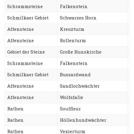
Schrammsteine
Falkenstein
S
Schmilkaer Gebiet
Schwarzes Horn
S
Affensteine
Kreuzturm
N
Affensteine
Rollenturm
T
Gebiet der Steine
Große Hunskirche
V
Schrammsteine
Falkenstein
S
Schmilkaer Gebiet
Bussardwand
S
Affensteine
Sandlochwächter
H
Affensteine
Wolfsfalle
S
Rathen
Souffleur
S
Rathen
Höllenhundwächter
G
Rathen
Vexierturm
W