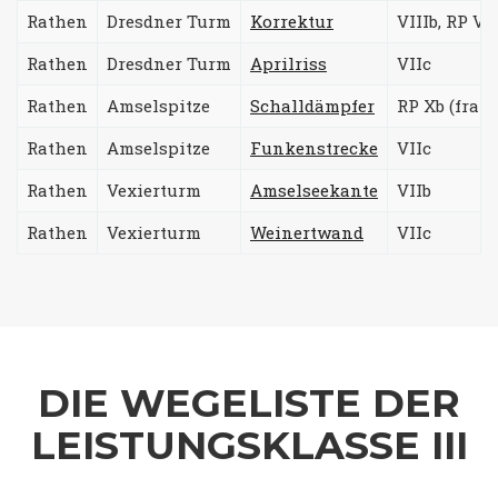
Rathen
Dresdner Turm
Korrektur
VIIIb, RP VII
Rathen
Dresdner Turm
Aprilriss
VIIc
Rathen
Amselspitze
Schalldämpfer
RP Xb (franz
Rathen
Amselspitze
Funkenstrecke
VIIc
Rathen
Vexierturm
Amselseekante
VIIb
Rathen
Vexierturm
Weinertwand
VIIc
DIE WEGELISTE DER
LEISTUNGSKLASSE III