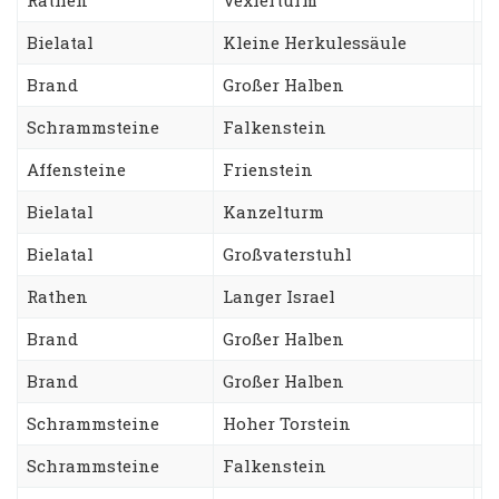
Bielatal
Kleine Herkulessäule
H
Brand
Großer Halben
C
Schrammsteine
Falkenstein
N
Affensteine
Frienstein
F
Bielatal
Kanzelturm
D
Bielatal
Großvaterstuhl
T
Rathen
Langer Israel
A
Brand
Großer Halben
W
Brand
Großer Halben
S
Schrammsteine
Hoher Torstein
S
Schrammsteine
Falkenstein
S