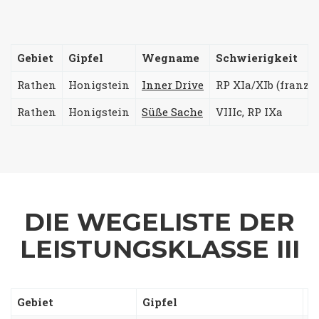
Gebiet
Gipfel
Wegname
Schwierigkeit
Rathen
Honigstein
Inner Drive
RP XIa/XIb (franz. 
Rathen
Honigstein
Süße Sache
VIIIc, RP IXa
DIE WEGELISTE DER
LEISTUNGSKLASSE III
Gebiet
Gipfel
W