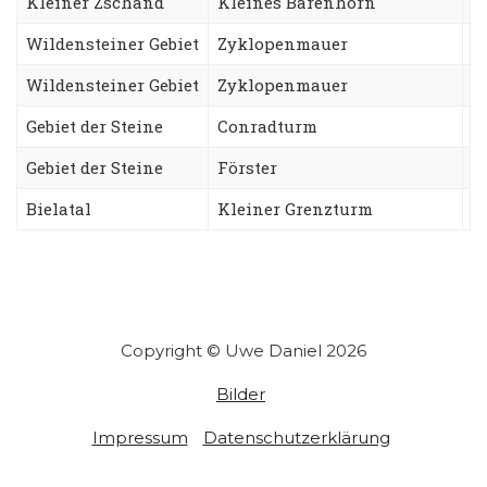
Kleiner Zschand
Kleines Bärenhorn
S
Wildensteiner Gebiet
Zyklopenmauer
N
Wildensteiner Gebiet
Zyklopenmauer
T
Gebiet der Steine
Conradturm
B
Gebiet der Steine
Förster
U
Bielatal
Kleiner Grenzturm
N
Copyright © Uwe Daniel 2026
Bilder
Impressum
Datenschutzerklärung