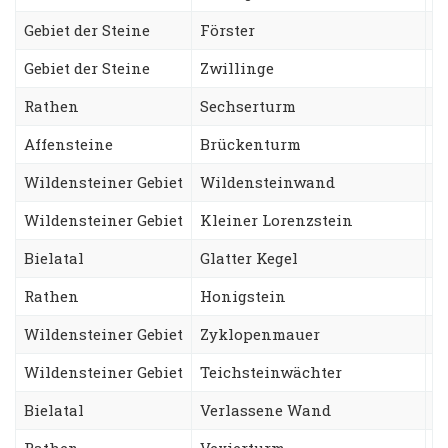
Gebiet der Steine
Förster
T
Gebiet der Steine
Zwillinge
N
Rathen
Sechserturm
S
Affensteine
Brückenturm
W
Wildensteiner Gebiet
Wildensteinwand
T
Wildensteiner Gebiet
Kleiner Lorenzstein
L
Bielatal
Glatter Kegel
N
Rathen
Honigstein
Z
Wildensteiner Gebiet
Zyklopenmauer
P
Wildensteiner Gebiet
Teichsteinwächter
Z
Bielatal
Verlassene Wand
A
Rathen
Vexierturm
A