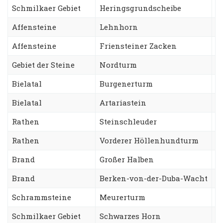
Schmilkaer Gebiet
Heringsgrundscheibe
K
Affensteine
Lehnhorn
W
Affensteine
Friensteiner Zacken
R
Gebiet der Steine
Nordturm
T
Bielatal
Burgenerturm
N
Bielatal
Artariastein
R
Rathen
Steinschleuder
W
Rathen
Vorderer Höllenhundturm
S
Brand
Großer Halben
N
Brand
Berken-von-der-Duba-Wacht
Z
Schrammsteine
Meurerturm
K
Schmilkaer Gebiet
Schwarzes Horn
B