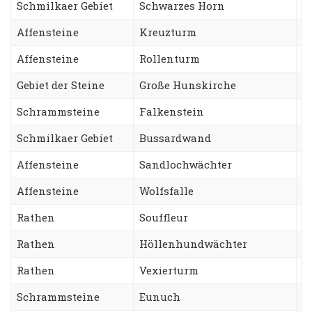
Schmilkaer Gebiet
Schwarzes Horn
S
Affensteine
Kreuzturm
N
Affensteine
Rollenturm
T
Gebiet der Steine
Große Hunskirche
V
Schrammsteine
Falkenstein
S
Schmilkaer Gebiet
Bussardwand
S
Affensteine
Sandlochwächter
H
Affensteine
Wolfsfalle
S
Rathen
Souffleur
S
Rathen
Höllenhundwächter
G
Rathen
Vexierturm
W
Schrammsteine
Eunuch
S