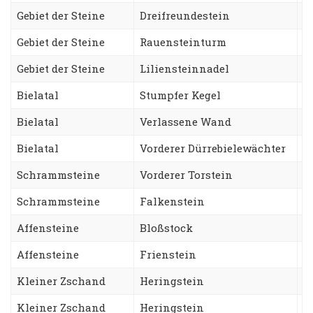
Gebiet der Steine
Dreifreundestein
A
Gebiet der Steine
Rauensteinturm
W
Gebiet der Steine
Liliensteinnadel
G
Bielatal
Stumpfer Kegel
S
Bielatal
Verlassene Wand
B
Bielatal
Vorderer Dürrebielewächter
L
Schrammsteine
Vorderer Torstein
E
Schrammsteine
Falkenstein
K
Affensteine
Bloßstock
W
Affensteine
Frienstein
H
Kleiner Zschand
Heringstein
S
Kleiner Zschand
Heringstein
A