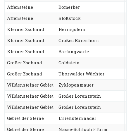
Affensteine
Domerker
S
Affensteine
Bloßstock
W
Kleiner Zschand
Heringstein
B
Kleiner Zschand
Großes Bärenhorn
R
Kleiner Zschand
Bärfangwarte
S
Großer Zschand
Goldstein
D
Großer Zschand
Thorwalder Wächter
S
Wildensteiner Gebiet
Zyklopenmauer
F
Wildensteiner Gebiet
Großer Lorenzstein
A
Wildensteiner Gebiet
Großer Lorenzstein
S
Gebiet der Steine
Liliensteinnadel
S
Gebiet der Steine
Nasse-Schlucht-Turm
A