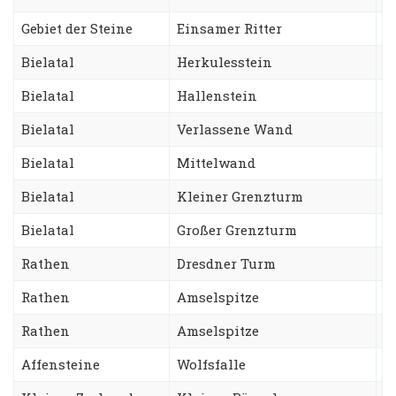
Gebiet der Steine
Einsamer Ritter
J
Bielatal
Herkulesstein
N
Bielatal
Hallenstein
S
Bielatal
Verlassene Wand
S
Bielatal
Mittelwand
D
Bielatal
Kleiner Grenzturm
F
Bielatal
Großer Grenzturm
N
Rathen
Dresdner Turm
A
Rathen
Amselspitze
R
Rathen
Amselspitze
F
Affensteine
Wolfsfalle
C