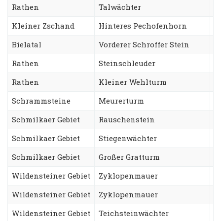
Rathen
Talwächter
O
Kleiner Zschand
Hinteres Pechofenhorn
G
Bielatal
Vorderer Schroffer Stein
W
Rathen
Steinschleuder
W
Rathen
Kleiner Wehlturm
F
Schrammsteine
Meurerturm
G
Schmilkaer Gebiet
Rauschenstein
N
Schmilkaer Gebiet
Stiegenwächter
T
Schmilkaer Gebiet
Großer Gratturm
F
Wildensteiner Gebiet
Zyklopenmauer
H
Wildensteiner Gebiet
Zyklopenmauer
M
Wildensteiner Gebiet
Teichsteinwächter
O