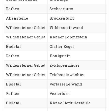
Rathen
Sechserturm
S
Affensteine
Brückenturm
W
Wildensteiner Gebiet
Wildensteinwand
T
Wildensteiner Gebiet
Kleiner Lorenzstein
L
Bielatal
Glatter Kegel
N
Rathen
Honigstein
Z
Wildensteiner Gebiet
Zyklopenmauer
P
Wildensteiner Gebiet
Teichsteinwächter
Z
Bielatal
Verlassene Wand
A
Rathen
Vexierturm
A
Bielatal
Kleine Herkulessäule
H