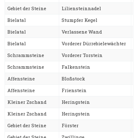
Gebiet der Steine
Liliensteinnadel
G
Bielatal
Stumpfer Kegel
S
Bielatal
Verlassene Wand
B
Bielatal
Vorderer Dürrebielewächter
L
Schrammsteine
Vorderer Torstein
E
Schrammsteine
Falkenstein
K
Affensteine
Bloßstock
W
Affensteine
Frienstein
H
Kleiner Zschand
Heringstein
S
Kleiner Zschand
Heringstein
A
Gebiet der Steine
Förster
T
Gebiet der Steine
Zwillinge
N