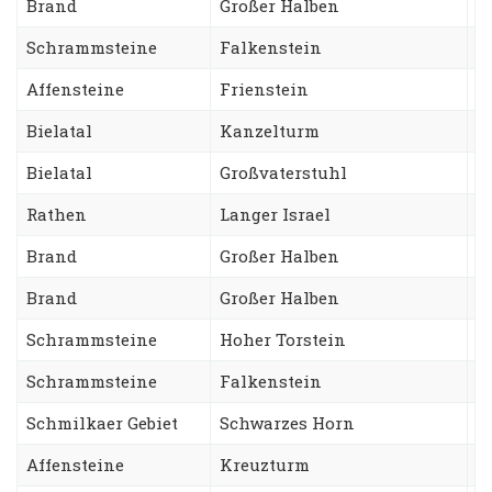
Brand
Großer Halben
C
Schrammsteine
Falkenstein
N
Affensteine
Frienstein
F
Bielatal
Kanzelturm
D
Bielatal
Großvaterstuhl
T
Rathen
Langer Israel
A
Brand
Großer Halben
W
Brand
Großer Halben
S
Schrammsteine
Hoher Torstein
S
Schrammsteine
Falkenstein
S
Schmilkaer Gebiet
Schwarzes Horn
S
Affensteine
Kreuzturm
N