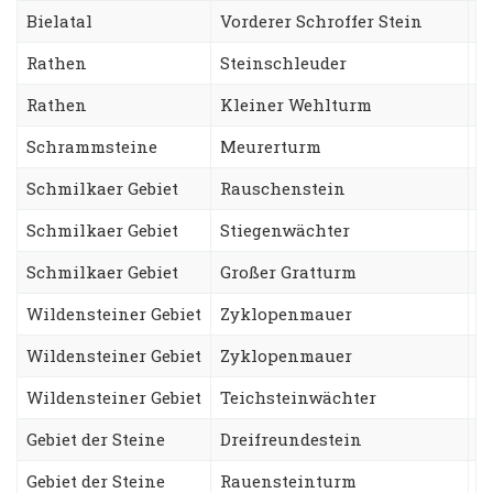
Bielatal
Vorderer Schroffer Stein
W
Rathen
Steinschleuder
W
Rathen
Kleiner Wehlturm
F
Schrammsteine
Meurerturm
G
Schmilkaer Gebiet
Rauschenstein
N
Schmilkaer Gebiet
Stiegenwächter
T
Schmilkaer Gebiet
Großer Gratturm
F
Wildensteiner Gebiet
Zyklopenmauer
H
Wildensteiner Gebiet
Zyklopenmauer
M
Wildensteiner Gebiet
Teichsteinwächter
O
Gebiet der Steine
Dreifreundestein
A
Gebiet der Steine
Rauensteinturm
W