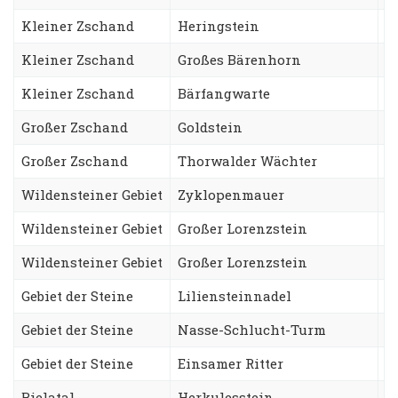
Kleiner Zschand
Heringstein
B
Kleiner Zschand
Großes Bärenhorn
R
Kleiner Zschand
Bärfangwarte
S
Großer Zschand
Goldstein
D
Großer Zschand
Thorwalder Wächter
S
Wildensteiner Gebiet
Zyklopenmauer
F
Wildensteiner Gebiet
Großer Lorenzstein
A
Wildensteiner Gebiet
Großer Lorenzstein
S
Gebiet der Steine
Liliensteinnadel
S
Gebiet der Steine
Nasse-Schlucht-Turm
A
Gebiet der Steine
Einsamer Ritter
J
Bielatal
Herkulesstein
N