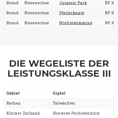
Brand
Riesenechse
Jurassic Park
RP Xb 
Brand
Riesenechse
Pfeilerkante
RP Xb/
Brand
Riesenechse
Nightswimming
RP XIa
DIE WEGELISTE DER
LEISTUNGSKLASSE III
Gebiet
Gipfel
W
Rathen
Talwächter
O
Kleiner Zschand
Hinteres Pechofenhorn
G