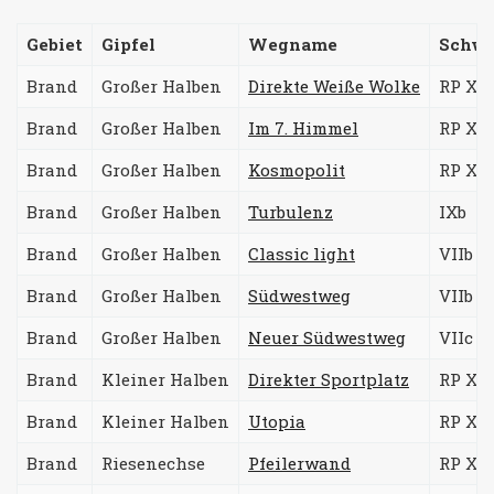
Gebiet
Gipfel
Wegname
Schwi
Brand
Großer Halben
Direkte Weiße Wolke
RP Xb 
Brand
Großer Halben
Im 7. Himmel
RP XIa
Brand
Großer Halben
Kosmopolit
RP XIc
Brand
Großer Halben
Turbulenz
IXb
Brand
Großer Halben
Classic light
VIIb
Brand
Großer Halben
Südwestweg
VIIb
Brand
Großer Halben
Neuer Südwestweg
VIIc
Brand
Kleiner Halben
Direkter Sportplatz
RP Xb/
Brand
Kleiner Halben
Utopia
RP XIb 
Brand
Riesenechse
Pfeilerwand
RP Xa 