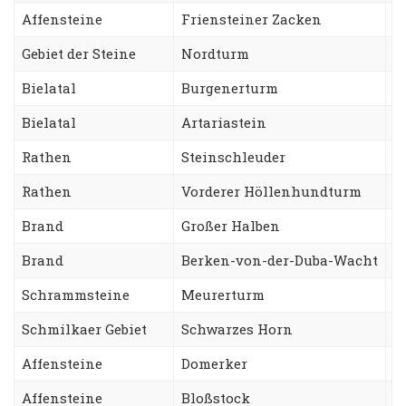
Affensteine
Friensteiner Zacken
R
Gebiet der Steine
Nordturm
T
Bielatal
Burgenerturm
N
Bielatal
Artariastein
R
Rathen
Steinschleuder
W
Rathen
Vorderer Höllenhundturm
S
Brand
Großer Halben
N
Brand
Berken-von-der-Duba-Wacht
Z
Schrammsteine
Meurerturm
K
Schmilkaer Gebiet
Schwarzes Horn
B
Affensteine
Domerker
S
Affensteine
Bloßstock
W