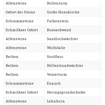
Affensteine
Rollenturm
T
Gebiet der Steine
Große Hunskirche
V
Schrammsteine
Falkenstein
S
Schmilkaer Gebiet
Bussardwand
S
Affensteine
Sandlochwächter
H
Affensteine
Wolfsfalle
S
Rathen
Souffleur
S
Rathen
Höllenhundwächter
G
Rathen
Vexierturm
W
Schrammsteine
Eunuch
S
Schmilkaer Gebiet
Heringsgrundscheibe
K
Affensteine
Lehnhorn
W