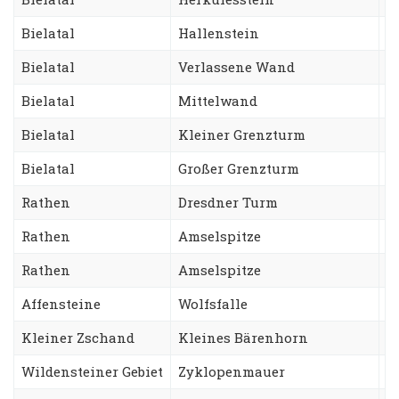
Bielatal
Hallenstein
S
Bielatal
Verlassene Wand
S
Bielatal
Mittelwand
D
Bielatal
Kleiner Grenzturm
F
Bielatal
Großer Grenzturm
N
Rathen
Dresdner Turm
A
Rathen
Amselspitze
R
Rathen
Amselspitze
F
Affensteine
Wolfsfalle
C
Kleiner Zschand
Kleines Bärenhorn
S
Wildensteiner Gebiet
Zyklopenmauer
N