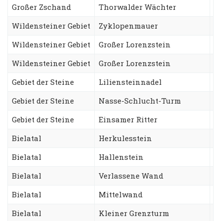
Großer Zschand
Thorwalder Wächter
S
Wildensteiner Gebiet
Zyklopenmauer
F
Wildensteiner Gebiet
Großer Lorenzstein
A
Wildensteiner Gebiet
Großer Lorenzstein
S
Gebiet der Steine
Liliensteinnadel
S
Gebiet der Steine
Nasse-Schlucht-Turm
A
Gebiet der Steine
Einsamer Ritter
J
Bielatal
Herkulesstein
N
Bielatal
Hallenstein
S
Bielatal
Verlassene Wand
S
Bielatal
Mittelwand
D
Bielatal
Kleiner Grenzturm
F