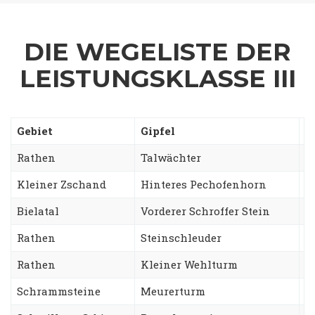
DIE WEGELISTE DER
LEISTUNGSKLASSE III
Gebiet
Gipfel
W
Rathen
Talwächter
O
Kleiner Zschand
Hinteres Pechofenhorn
G
Bielatal
Vorderer Schroffer Stein
W
Rathen
Steinschleuder
W
Rathen
Kleiner Wehlturm
F
Schrammsteine
Meurerturm
G