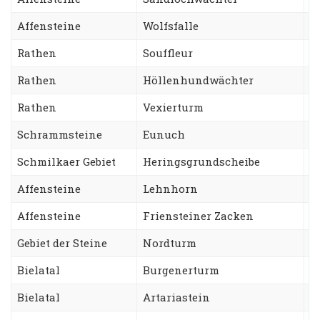
Affensteine
Wolfsfalle
S
Rathen
Souffleur
S
Rathen
Höllenhundwächter
G
Rathen
Vexierturm
W
Schrammsteine
Eunuch
S
Schmilkaer Gebiet
Heringsgrundscheibe
K
Affensteine
Lehnhorn
W
Affensteine
Friensteiner Zacken
R
Gebiet der Steine
Nordturm
T
Bielatal
Burgenerturm
N
Bielatal
Artariastein
R