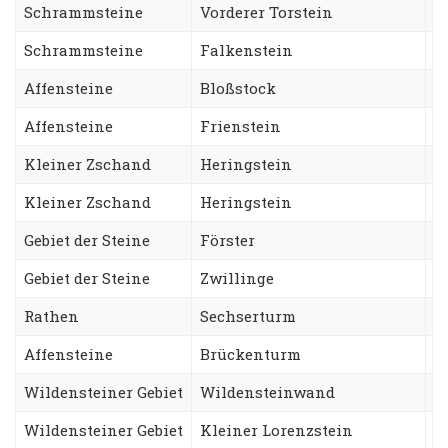
Schrammsteine
Vorderer Torstein
E
Schrammsteine
Falkenstein
K
Affensteine
Bloßstock
W
Affensteine
Frienstein
H
Kleiner Zschand
Heringstein
S
Kleiner Zschand
Heringstein
A
Gebiet der Steine
Förster
T
Gebiet der Steine
Zwillinge
N
Rathen
Sechserturm
S
Affensteine
Brückenturm
W
Wildensteiner Gebiet
Wildensteinwand
T
Wildensteiner Gebiet
Kleiner Lorenzstein
L