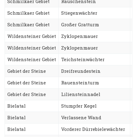
Schmilkaer Gebiet
Rauschenstein
N
Schmilkaer Gebiet
Stiegenwächter
T
Schmilkaer Gebiet
Großer Gratturm
F
Wildensteiner Gebiet
Zyklopenmauer
H
Wildensteiner Gebiet
Zyklopenmauer
M
Wildensteiner Gebiet
Teichsteinwächter
O
Gebiet der Steine
Dreifreundestein
A
Gebiet der Steine
Rauensteinturm
W
Gebiet der Steine
Liliensteinnadel
G
Bielatal
Stumpfer Kegel
S
Bielatal
Verlassene Wand
B
Bielatal
Vorderer Dürrebielewächter
L