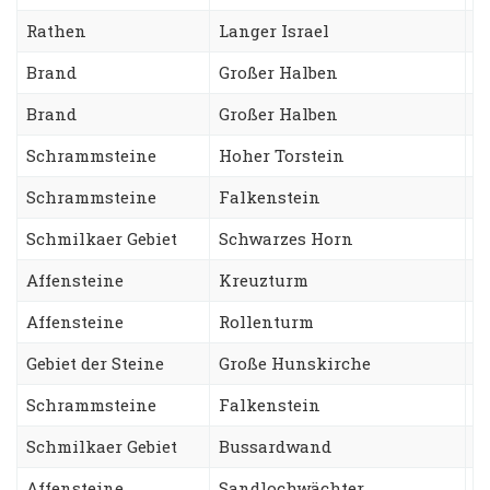
Rathen
Langer Israel
A
Brand
Großer Halben
W
Brand
Großer Halben
S
Schrammsteine
Hoher Torstein
S
Schrammsteine
Falkenstein
S
Schmilkaer Gebiet
Schwarzes Horn
S
Affensteine
Kreuzturm
N
Affensteine
Rollenturm
T
Gebiet der Steine
Große Hunskirche
V
Schrammsteine
Falkenstein
S
Schmilkaer Gebiet
Bussardwand
S
Affensteine
Sandlochwächter
H