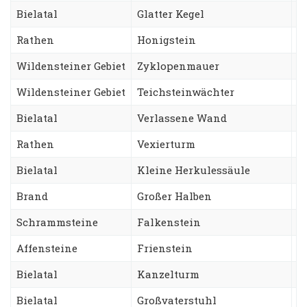
Bielatal
Glatter Kegel
N
Rathen
Honigstein
Z
Wildensteiner Gebiet
Zyklopenmauer
P
Wildensteiner Gebiet
Teichsteinwächter
Z
Bielatal
Verlassene Wand
A
Rathen
Vexierturm
A
Bielatal
Kleine Herkulessäule
H
Brand
Großer Halben
C
Schrammsteine
Falkenstein
N
Affensteine
Frienstein
F
Bielatal
Kanzelturm
D
Bielatal
Großvaterstuhl
T