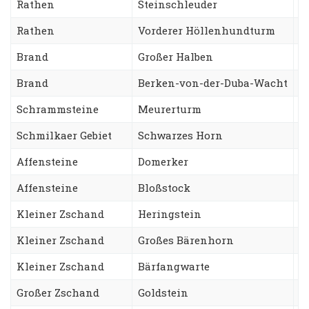
Rathen
Steinschleuder
W
Rathen
Vorderer Höllenhundturm
S
Brand
Großer Halben
N
Brand
Berken-von-der-Duba-Wacht
Z
Schrammsteine
Meurerturm
K
Schmilkaer Gebiet
Schwarzes Horn
B
Affensteine
Domerker
S
Affensteine
Bloßstock
W
Kleiner Zschand
Heringstein
B
Kleiner Zschand
Großes Bärenhorn
R
Kleiner Zschand
Bärfangwarte
S
Großer Zschand
Goldstein
D