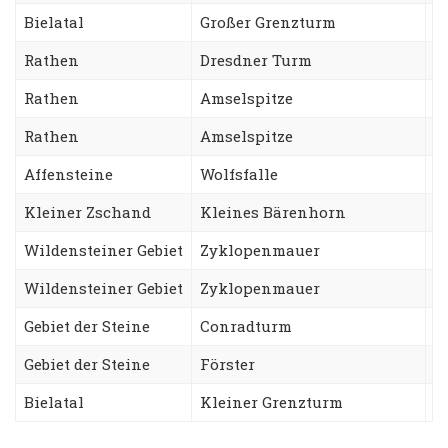
Bielatal
Großer Grenzturm
N
Rathen
Dresdner Turm
A
Rathen
Amselspitze
R
Rathen
Amselspitze
F
Affensteine
Wolfsfalle
C
Kleiner Zschand
Kleines Bärenhorn
S
Wildensteiner Gebiet
Zyklopenmauer
N
Wildensteiner Gebiet
Zyklopenmauer
T
Gebiet der Steine
Conradturm
B
Gebiet der Steine
Förster
U
Bielatal
Kleiner Grenzturm
N